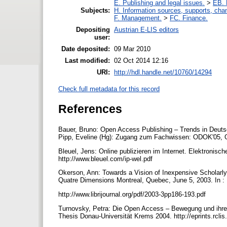
E. Publishing and legal issues.
>
EB. 
Subjects:
H. Information sources, supports, cha
F. Management.
>
FC. Finance.
Depositing
Austrian E-LIS editors
user:
Date deposited:
09 Mar 2010
Last modified:
02 Oct 2014 12:16
URI:
http://hdl.handle.net/10760/14294
Check full metadata for this record
References
Bauer, Bruno: Open Access Publishing – Trends in Deutschl
Pipp, Eveline (Hg): Zugang zum Fachwissen: ODOK'05, Graz
Bleuel, Jens: Online publizieren im Internet. Elektronisch
http://www.bleuel.com/ip-wel.pdf
Okerson, Ann: Towards a Vision of Inexpensive Scholarly
Quatre Dimensions Montreal, Quebec, June 5, 2003. In : 
http://www.librijournal.org/pdf/2003-3pp186-193.pdf
Turnovsky, Petra: Die Open Access – Bewegung und ihre R
Thesis Donau-Universität Krems 2004. http://eprints.rcli