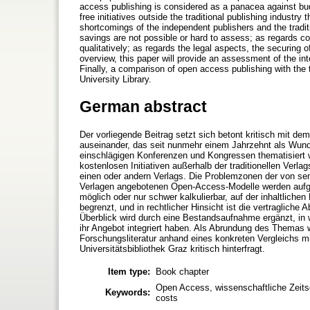
access publishing is considered as a panacea against bud
free initiatives outside the traditional publishing industr
shortcomings of the independent publishers and the tradit
savings are not possible or hard to assess; as regards cont
qualitatively; as regards the legal aspects, the securing o
overview, this paper will provide an assessment of the inte
Finally, a comparison of open access publishing with the 
University Library.
German abstract
Der vorliegende Beitrag setzt sich betont kritisch mit de
auseinander, das seit nunmehr einem Jahrzehnt als Wunde
einschlägigen Konferenzen und Kongressen thematisiert 
kostenlosen Initiativen außerhalb der traditionellen Verl
einen oder andern Verlags. Die Problemzonen der von sem
Verlagen angebotenen Open-Access-Modelle werden aufgez
möglich oder nur schwer kalkulierbar, auf der inhaltlichen 
begrenzt, und in rechtlicher Hinsicht ist die vertragliche 
Überblick wird durch eine Bestandsaufnahme ergänzt, in
ihr Angebot integriert haben. Als Abrundung des Themas w
Forschungsliteratur anhand eines konkreten Vergleichs 
Universitätsbibliothek Graz kritisch hinterfragt.
Item type:
Book chapter
Open Access, wissenschaftliche Zeitsch
Keywords:
costs