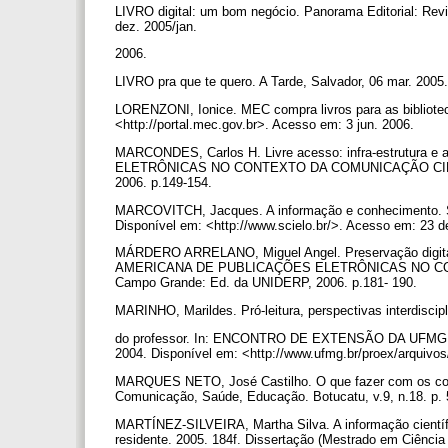
LIVRO digital: um bom negócio. Panorama Editorial: Revis
dez. 2005/jan.
2006.
LIVRO pra que te quero. A Tarde, Salvador, 06 mar. 2005.
LORENZONI, Ionice. MEC compra livros para as biblioteca
<http://portal.mec.gov.br>. Acesso em: 3 jun. 2006.
MARCONDES, Carlos H. Livre acesso: infra-estrutur
ELETRÔNICAS NO CONTEXTO DA COMUNICAÇÃO CIENTÍFIC
2006. p.149-154.
MARCOVITCH, Jacques. A informação e conhecimento. São
Disponível em: <http://www.scielo.br/>. Acesso em: 23 
MÁRDERO ARRELANO, Miguel Angel. Preservação digital
AMERICANA DE PUBLICAÇÕES ELETRÔNICAS NO CONTEX
Campo Grande: Ed. da UNIDERP, 2006. p.181- 190.
MARINHO, Marildes. Pró-leitura, perspectivas interdiscip
do professor. In: ENCONTRO DE EXTENSÃO DA UFMG, 7., 
2004. Disponível em: <http://www.ufmg.br/proex/arquivo
MARQUES NETO, José Castilho. O que fazer com os conte
Comunicação, Saúde, Educação. Botucatu, v.9, n.18. p. 
MARTÍNEZ-SILVEIRA, Martha Silva. A informação científ
residente. 2005. 184f. Dissertação (Mestrado em Ciência 