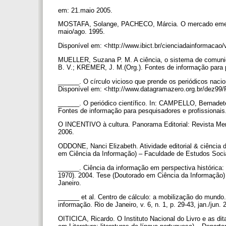
em: 21.maio 2005.
MOSTAFA, Solange, PACHECO, Márcia. O mercado emergent
maio/ago. 1995.
Disponível em: <http://www.ibict.br/cienciadainformacao
MUELLER, Suzana P. M. A ciência, o sistema de comunica
B. V.; KREMER, J. M.(Org.). Fontes de informação para 
______. O círculo vicioso que prende os periódicos naci
Disponível em: <http://www.datagramazero.org.br/dez99
______. O periódico científico. In: CAMPELLO, Bernad
Fontes de informação para pesquisadores e profissionai
O INCENTIVO à cultura. Panorama Editorial: Revista Mens
2006.
ODDONE, Nanci Elizabeth. Atividade editorial & ciência 
em Ciência da Informação) – Faculdade de Estudos Sociai
______. Ciência da informação em perspectiva histórica
1970). 2004. Tese (Doutorado em Ciência da Informação)
Janeiro.
______ et al. Centro de cálculo: a mobilização do mund
informação. Rio de Janeiro, v. 6, n. 1, p. 29-43, jan./jun.
OITICICA, Ricardo. O Instituto Nacional do Livro e as di