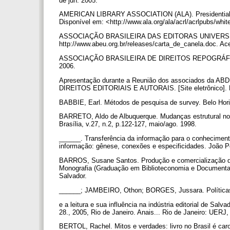
de jun. 2005.
AMERICAN LIBRARY ASSOCIATION (ALA). Presidential comm
Disponível em: <http://www.ala.org/ala/acrl/acrlpubs/whi
ASSOCIAÇÃO BRASILEIRA DAS EDITORAS UNIVERSITÁRIA
http://www.abeu.org.br/releases/carta_de_canela.doc. A
ASSOCIAÇÃO BRASILEIRA DE DIREITOS REPOGRÁFICOS (
2006.
Apresentação durante a Reunião dos associados d
DIREITOS EDITORIAIS E AUTORAIS. [Site eletrônico]. Di
BABBIE, Earl. Métodos de pesquisa de survey. Belo Hor
BARRETO, Aldo de Albuquerque. Mudanças estrutural no 
Brasília, v.27, n.2, p.122-127, maio/ago. 1998.
______. Transferência da informação para o conheciment
informação: gênese, conexões e especificidades. João Pe
BARROS, Susane Santos. Produção e comercialização do 
Monografia (Graduação em Biblioteconomia e Documentaçã
Salvador.
______; JAMBEIRO, Othon; BORGES, Jussara. Políticas 
e a leitura e sua influência na indústria editorial
28., 2005, Rio de Janeiro. Anais... Rio de Janeiro: UERJ
BERTOL, Rachel. Mitos e verdades: livro no Brasil é car