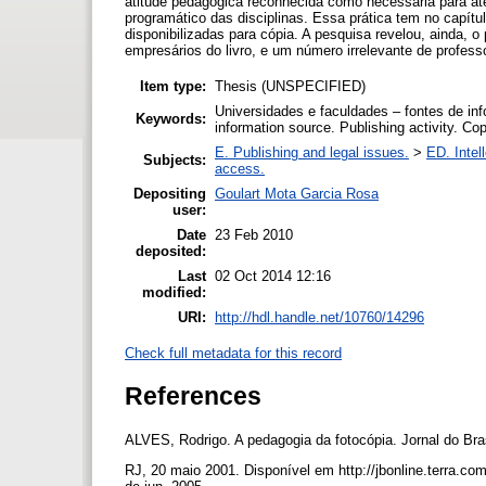
atitude pedagógica reconhecida como necessária para at
programático das disciplinas. Essa prática tem no capítul
disponibilizadas para cópia. A pesquisa revelou, ainda
empresários do livro, e um número irrelevante de professo
Item type:
Thesis (UNSPECIFIED)
Universidades e faculdades – fontes de info
Keywords:
information source. Publishing activity. Co
E. Publishing and legal issues.
>
ED. Intel
Subjects:
access.
Depositing
Goulart Mota Garcia Rosa
user:
Date
23 Feb 2010
deposited:
Last
02 Oct 2014 12:16
modified:
URI:
http://hdl.handle.net/10760/14296
Check full metadata for this record
References
ALVES, Rodrigo. A pedagogia da fotocópia. Jornal do Bras
RJ, 20 maio 2001. Disponível em http://jbonline.terra.c