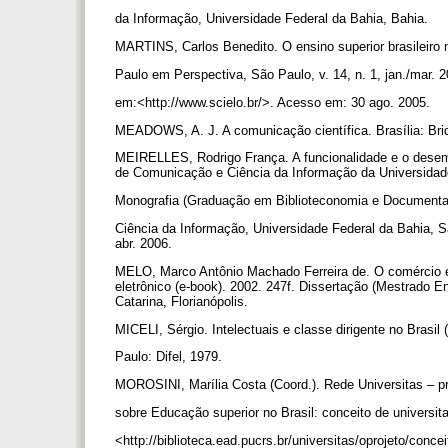
da Informação, Universidade Federal da Bahia, Bahia.
MARTINS, Carlos Benedito. O ensino superior brasileiro
Paulo em Perspectiva, São Paulo, v. 14, n. 1, jan./mar. 
em:<http://www.scielo.br/>. Acesso em: 30 ago. 2005.
MEADOWS, A. J. A comunicação científica. Brasília: Bri
MEIRELLES, Rodrigo França. A funcionalidade e o desem
de Comunicação e Ciência da Informação da Universidade
Monografia (Graduação em Biblioteconomia e Documentaç
Ciência da Informação, Universidade Federal da Bahia, S
abr. 2006.
MELO, Marco Antônio Machado Ferreira de. O comércio ele
eletrônico (e-book). 2002. 247f. Dissertação (Mestrado 
Catarina, Florianópolis.
MICELI, Sérgio. Intelectuais e classe dirigente no Brasil
Paulo: Difel, 1979.
MOROSINI, Marília Costa (Coord.). Rede Universitas – p
sobre Educação superior no Brasil: conceito de universit
<http://biblioteca.ead.pucrs.br/universitas/oprojeto/conc