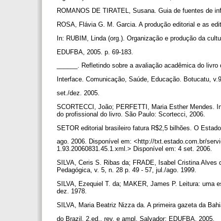
ROMANOS DE TIRATEL, Susana. Guia de fuentes de info
ROSA, Flávia G. M. Garcia. A produção editorial e as edit
In: RUBIM, Linda (org.). Organização e produção da cult
EDUFBA, 2005. p. 69-183.
______. Refletindo sobre a avaliação acadêmica do livro
Interface. Comunicação, Saúde, Educação. Botucatu, v.9
set./dez. 2005.
SCORTECCI, João; PERFETTI, Maria Esther Mendes. Infor
do profissional do livro. São Paulo: Scortecci, 2006.
SETOR editorial brasileiro fatura R$2,5 bilhões. O Esta
ago. 2006. Disponível em: <http://txt.estado.com.br/ser
1.93.20060831.45.1.xml.> Disponível em: 4 set. 2006.
SILVA, Ceris S. Ribas da; FRADE, Isabel Cristina Alves 
Pedagógica, v. 5, n. 28 p. 49 - 57, jul./ago. 1999.
SILVA, Ezequiel T. da; MAKER, James P. Leitura: uma estr
dez. 1978.
SILVA, Maria Beatriz Nizza da. A primeira gazeta da Bah
do Brazil. 2.ed., rev. e ampl. Salvador: EDUFBA, 2005.