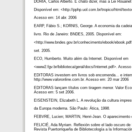
DORIA, Carlos Alberto. É chato dizer, mas a Lei Rouanet
Disponível em: <http://pphp.uol.com.br/tropico/html/text
Acesso em: 14 abr. 2006
EARP, Fábio S.; KORNIS, George. A economia da cadeia
livro. Rio de Janeiro: BNDES, 2005. Disponível em:
<http://www.bndes.gov.br/conhecimento/ebook/ebook.pd
set. 2005.
ECO, Humberto. Muito além da Internet. Disponível em
<www2.fgv.br/biblioteca/geral/docs/Internet.pdf>. Acess
EDITORAS investem em livros sob encomenda... e internet
http://www.valoronline.com.br. Acesso em: 20 mar 2006
EDITORAS lançam títulos com tiragem menor. Valor Econô
Acesso em: 5 set 2006.
EISENSTEIN, Elizabeth L. A revolução da cultura impres
da Europa moderna. São Paulo: Ática, 1998.
FEBVRE, Lucien; MARTIN, Henri-Jean. O aparecimento 
FELICIÉ, Ada Myriam. Reflexión sobre el lado oscuro de l
Revista Puertorriqueña de Bibliotecología a la Informaci