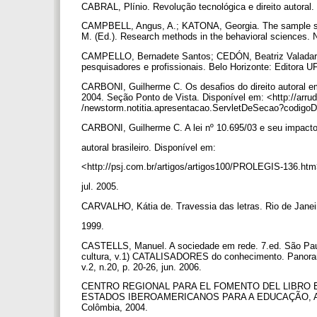
CABRAL, Plínio. Revolução tecnológica e direito autoral.
CAMPBELL, Angus, A.; KATONA, Georgia. The sample sur
M. (Ed.). Research methods in the behavioral sciences.
CAMPELLO, Bernadete Santos; CEDÓN, Beatriz Valadares
pesquisadores e profissionais. Belo Horizonte: Editora
CARBONI, Guilherme C. Os desafios do direito autoral em 
2004. Seção Ponto de Vista. Disponível em: <http://arruda.
/newstorm.notitia.apresentacao.ServletDeSecao?codigo
CARBONI, Guilherme C. A lei nº 10.695/03 e seu impacto
autoral brasileiro. Disponível em:
<http://psj.com.br/artigos/artigos100/PROLEGIS-136.ht
jul. 2005.
CARVALHO, Kátia de. Travessia das letras. Rio de Janei
1999.
CASTELLS, Manuel. A sociedade em rede. 7.ed. São Paul
cultura, v.1) CATALISADORES do conhecimento. Panorama 
v.2, n.20, p. 20-26, jun. 2006.
CENTRO REGIONAL PARA EL FOMENTO DEL LIBRO E
ESTADOS IBEROAMERICANOS PARA A EDUCAÇÃO, A CIÊNC
Colômbia, 2004.