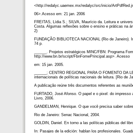
<http://redalyc.uaemex.mx/redalyc/src/inicio/ArtPdfRed
06>.Acesso em: 21 jan. 2006
FREITAS, Lídia S.; SILVA, Maurício da. Leitura e univers
Costa. Algumas reflexões sobre o ensino e práticas na á
2)
FUNDAÇÃO BIBLIOTECA NACIONAL (Rio de Janeiro). Instal
74 p.
______. Projetos estratégicos MINC/FBN: Programa Fome
http://www.bn.br/script/FbnFomePrincipal.asp>. Acesso
em: 15 jan. 2005.
______; CENTRO REGIONAL PARA O FOMENTO DA LEI
internacionais de políticas nacionais de leitura. [Rio de J
A publicação reúne três documentos referentes as reuniõe
FURTADO, José Afonso. O papel e o pixel: do impresso ao 
Livro, 2006.
GANDELMAN, Henrique. O que você precisa saber sobre d
Rio de Janeiro: Senac Nacional, 2004.
GOLDIN, Daniel. En torno a las políticas públicas del libro
In: Pasajes de la edición: hablan los profesionales. Guada