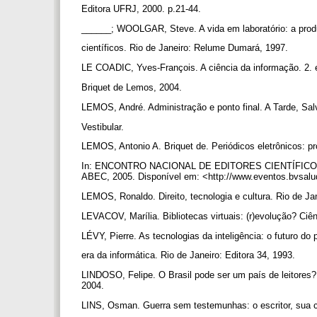
Editora UFRJ, 2000. p.21-44.
______; WOOLGAR, Steve. A vida em laboratório: a pro
científicos. Rio de Janeiro: Relume Dumará, 1997.
LE COADIC, Yves-François. A ciência da informação. 2. e
Briquet de Lemos, 2004.
LEMOS, André. Administração e ponto final. A Tarde, Sal
Vestibular.
LEMOS, Antonio A. Briquet de. Periódicos eletrônicos: 
In: ENCONTRO NACIONAL DE EDITORES CIENTÍFICOS (ENE
ABEC, 2005. Disponível em: <http://www.eventos.bvsalu
LEMOS, Ronaldo. Direito, tecnologia e cultura. Rio de Ja
LEVACOV, Marília. Bibliotecas virtuais: (r)evolução? Ciên
LÉVY, Pierre. As tecnologias da inteligência: o futuro d
era da informática. Rio de Janeiro: Editora 34, 1993.
LINDOSO, Felipe. O Brasil pode ser um país de leitores? p
2004.
LINS, Osman. Guerra sem testemunhas: o escritor, sua co