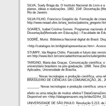
SILVA, Suely Braga da. O Instituto Nacional do Livro e a
planos, idéias e realizações. 1992. 154f. Dissertação (M
Rio de Janeiro.
SILVA FILHO, Francisco Gregório da. Formação de crianç
http://www.neaad.ufes.br/arq_textos/palestra_gregorio.h
SOARES, Isabel Cristina Gomes. Programas nacionais de
Dissertação(Mestrado em Educação) – Faculdade de Educa
SODRÉ, Muniz. Biblioteca Nacional digital do Brasil. Di
<http://catalogos.bn.br/digital/apresentacao.htm>. Aces
STUMPF, Ida Regina Chitto. Passado e futuro das revistas 
em http://www.ibict.br/cienciadainformacao/include/ge
TARGINO, Maria das Graças. Comunicação científica: o a
universitário brasileiro na pós-graduação. 1998. Tese (
Aplicados, Universidade de Brasília.
______. Novas tecnologias e produção científica, uma r
BRASILEIRO DE CIÊNCIAS DA COMUNICAÇÃO, 26., 2003, 
_______. Novas tecnologias e produção científica: uma 
efeito ou uma relação de muitos efeitos? DataGramaZero: 
Disponível em <http://datagramazero.org.br/dez02/Art_0
UNIVERSIDADE DE SÃO PAULO. Resolução 5.213, de 2 de 