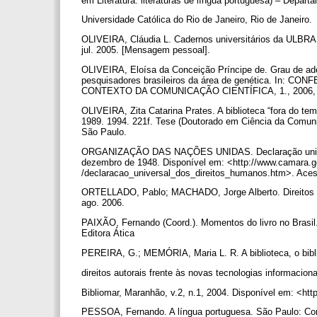
em Literatura: literaturas de língua portuguesa) – Depart
Universidade Católica do Rio de Janeiro, Rio de Janeiro.
OLIVEIRA, Cláudia L. Cadernos universitários da ULBRA
jul. 2005. [Mensagem pessoal].
OLIVEIRA, Eloísa da Conceição Príncipe de. Grau de ad
pesquisadores brasileiros da área de genética. I
CONTEXTO DA COMUNICAÇÃO CIENTÍFICA, 1., 2006, Bras
OLIVEIRA, Zita Catarina Prates. A biblioteca “fora do tem
1989. 1994. 221f. Tese (Doutorado em Ciência da Comun
São Paulo.
ORGANIZAÇÃO DAS NAÇÕES UNIDAS. Declaração universa
dezembro de 1948. Disponível em: <http://www.camara.
/declaracao_universal_dos_direitos_humanos.htm>. Aces
ORTELLADO, Pablo; MACHADO, Jorge Alberto. Direitos aut
ago. 2006.
PAIXÃO, Fernando (Coord.). Momentos do livro no Brasil
Editora Ática
PEREIRA, G.; MEMÓRIA, Maria L. R. A biblioteca, o bibl
direitos autorais frente às novas tecnologias informacion
Bibliomar, Maranhão, v.2, n.1, 2004. Disponível em: <ht
PESSOA, Fernando. A língua portuguesa. São Paulo: C