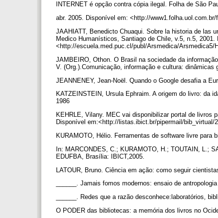
INTERNET é opção contra cópia ilegal. Folha de São Pa
abr. 2005. Disponível em: <http://www1.folha.uol.com.br
JAAHIATT, Benedicto Chuaqui. Sobre la historia de las u
Medico Humanísticos, Santiago de Chile, v.5, n.5, 2001.
<http://escuela.med.puc.cl/publ/Arsmedica/Arsmedica5/
JAMBEIRO, Othon. O Brasil na sociedade da informação
V. (Org.).Comunicação, informação e cultura: dinâmicas 
JEANNENEY, Jean-Noël. Quando o Google desafia a Euro
KATZEINSTEIN, Ursula Ephraim. A origem do livro: da id
1986
KEHRLE, Vilany. MEC vai disponibilizar portal de livros
Disponível em:<http://listas.ibict.br/pipermail/bib_virtu
KURAMOTO, Hélio. Ferramentas de software livre para bib
In: MARCONDES, C.; KURAMOTO, H.; TOUTAIN, L.; SAYÃO, 
EDUFBA, Brasília: IBICT,2005.
LATOUR, Bruno. Ciência em ação: como seguir cientista
______. Jamais fomos modernos: ensaio de antropologia s
______. Redes que a razão desconhece:laboratórios, bibl
O PODER das bibliotecas: a memória dos livros no Ocide