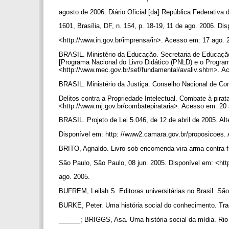
agosto de 2006. Diário Oficial [da] República Federativa
1601, Brasília, DF, n. 154, p. 18-19, 11 de ago. 2006. Di
<http://www.in.gov.br/imprensa/in>. Acesso em: 17 ago.
BRASIL. Ministério da Educação. Secretaria de Educação
[Programa Nacional do Livro Didático (PNLD) e o Program
<http://www.mec.gov.br/sef/fundamental/avaliv.shtm>. A
BRASIL. Ministério da Justiça. Conselho Nacional de Co
Delitos contra a Propriedade Intelectual. Combate à pirata
<http://www.mj.gov.br/combatepirataria>. Acesso em: 20
BRASIL. Projeto de Lei 5.046, de 12 de abril de 2005. Alt
Disponível em: http: //www2.camara.gov.br/proposicoes.
BRITO, Agnaldo. Livro sob encomenda vira arma contra 
São Paulo, São Paulo, 08 jun. 2005. Disponível em: <htt
ago. 2005.
BUFREM, Leilah S. Editoras universitárias no Brasil. Sã
BURKE, Peter. Uma história social do conhecimento. Trad
______; BRIGGS, Asa. Uma história social da mídia. Rio