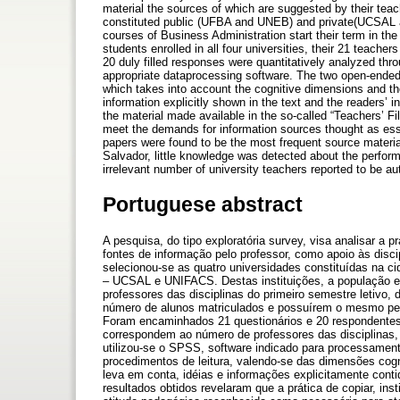
material the sources of which are suggested by their teach
constituted public (UFBA and UNEB) and private(UCSAL a
courses of Business Administration start their term in th
students enrolled in all four universities, their 21 teacher
20 duly filled responses were quantitatively analyzed thr
appropriate dataprocessing software. The two open-ended
which takes into account the cognitive dimensions and th
information explicitly shown in the text and the readers’ 
the material made available in the so-called “Teachers’ 
meet the demands for information sources thought as esse
papers were found to be the most frequent source material a
Salvador, little knowledge was detected about the perfor
irrelevant number of university teachers reported to be au
Portuguese abstract
A pesquisa, do tipo exploratória survey, visa analisar a p
fontes de informação pelo professor, como apoio às disci
selecionou-se as quatro universidades constituídas na 
– UCSAL e UNIFACS. Destas instituições, a população es
professores das disciplinas do primeiro semestre letivo
número de alunos matriculados e possuírem o mesmo perfil
Foram encaminhados 21 questionários e 20 respondentes 
correspondem ao número de professores das disciplinas, 
utilizou-se o SPSS, software indicado para processament
procedimentos de leitura, valendo-se das dimensões cogni
leva em conta, idéias e informações explicitamente conti
resultados obtidos revelaram que a prática de copiar, ins