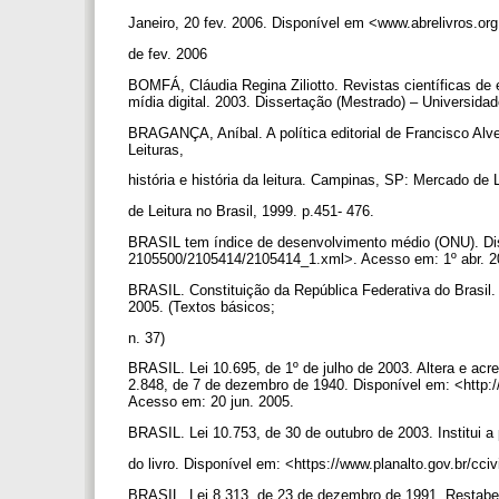
Janeiro, 20 fev. 2006. Disponível em <www.abrelivros.or
de fev. 2006
BOMFÁ, Cláudia Regina Ziliotto. Revistas científicas de
mídia digital. 2003. Dissertação (Mestrado) – Universida
BRAGANÇA, Aníbal. A política editorial de Francisco Alves
Leituras,
história e história da leitura. Campinas, SP: Mercado de
de Leitura no Brasil, 1999. p.451- 476.
BRASIL tem índice de desenvolvimento médio (ONU). Dis
2105500/2105414/2105414_1.xml>. Acesso em: 1º abr. 
BRASIL. Constituição da República Federativa do Brasil
2005. (Textos básicos;
n. 37)
BRASIL. Lei 10.695, de 1º de julho de 2003. Altera e acr
2.848, de 7 de dezembro de 1940. Disponível em: <http:/
Acesso em: 20 jun. 2005.
BRASIL. Lei 10.753, de 30 de outubro de 2003. Institui a 
do livro. Disponível em: <https://www.planalto.gov.br/c
BRASIL. Lei 8.313, de 23 de dezembro de 1991. Restabe