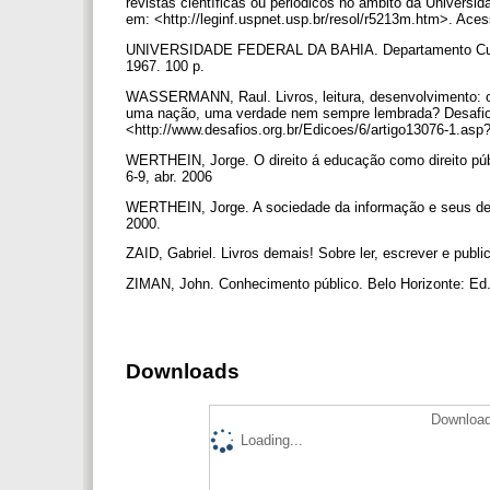
revistas científicas ou periódicos no âmbito da Universi
em: <http://leginf.uspnet.usp.br/resol/r5213m.htm>. Ace
UNIVERSIDADE FEDERAL DA BAHIA. Departamento Cultural 
1967. 100 p.
WASSERMANN, Raul. Livros, leitura, desenvolvimento: o 
uma nação, uma verdade nem sempre lembrada? Desafios d
<http://www.desafios.org.br/Edicoes/6/artigo13076-1.as
WERTHEIN, Jorge. O direito á educação como direito públic
6-9, abr. 2006
WERTHEIN, Jorge. A sociedade da informação e seus desaf
2000.
ZAID, Gabriel. Livros demais! Sobre ler, escrever e pub
ZIMAN, John. Conhecimento público. Belo Horizonte: Ed.
Downloads
Download
Loading...