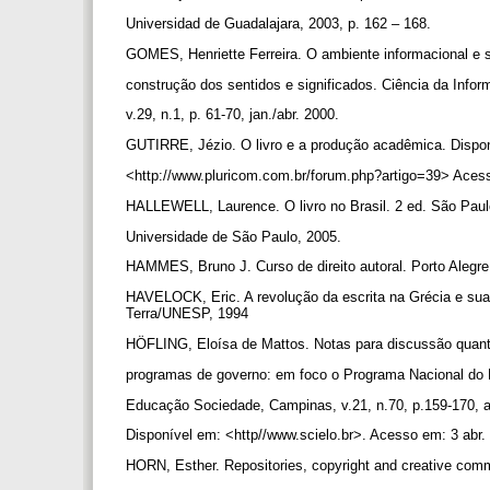
Universidad de Guadalajara, 2003, p. 162 – 168.
GOMES, Henriette Ferreira. O ambiente informacional e 
construção dos sentidos e significados. Ciência da Infor
v.29, n.1, p. 61-70, jan./abr. 2000.
GUTIRRE, Jézio. O livro e a produção acadêmica. Dispo
<http://www.pluricom.com.br/forum.php?artigo=39> Aces
HALLEWELL, Laurence. O livro no Brasil. 2 ed. São Paul
Universidade de São Paulo, 2005.
HAMMES, Bruno J. Curso de direito autoral. Porto Aleg
HAVELOCK, Eric. A revolução da escrita na Grécia e sua
Terra/UNESP, 1994
HÖFLING, Eloísa de Mattos. Notas para discussão quan
programas de governo: em foco o Programa Nacional do L
Educação Sociedade, Campinas, v.21, n.70, p.159-170, a
Disponível em: <http//www.scielo.br>. Acesso em: 3 abr
HORN, Esther. Repositories, copyright and creative com