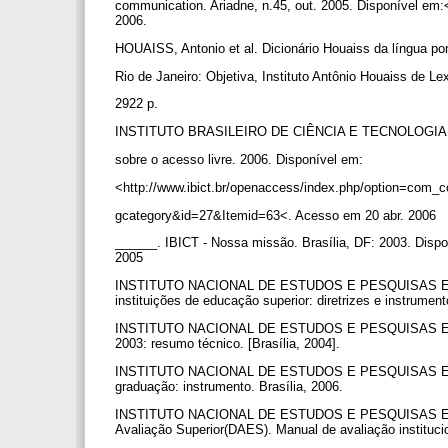
communication. Ariadne, n.45, out. 2005. Disponível em:
2006.
HOUAISS, Antonio et al. Dicionário Houaiss da língua po
Rio de Janeiro: Objetiva, Instituto Antônio Houaiss de Le
2922 p.
INSTITUTO BRASILEIRO DE CIÊNCIA E TECNOLOGIA (
sobre o acesso livre. 2006. Disponível em:
<http://www.ibict.br/openaccess/index.php/option=com_
gcategory&id=27&Itemid=63<. Acesso em 20 abr. 2006
______. IBICT - Nossa missão. Brasília, DF: 2003. Dispo
2005
INSTITUTO NACIONAL DE ESTUDOS E PESQUISAS EDUC
instituições de educação superior: diretrizes e instrument
INSTITUTO NACIONAL DE ESTUDOS E PESQUISAS EDUC
2003: resumo técnico. [Brasília, 2004].
INSTITUTO NACIONAL DE ESTUDOS E PESQUISAS EDUC
graduação: instrumento. Brasília, 2006.
INSTITUTO NACIONAL DE ESTUDOS E PESQUISAS EDUCA
Avaliação Superior(DAES). Manual de avaliação institucion