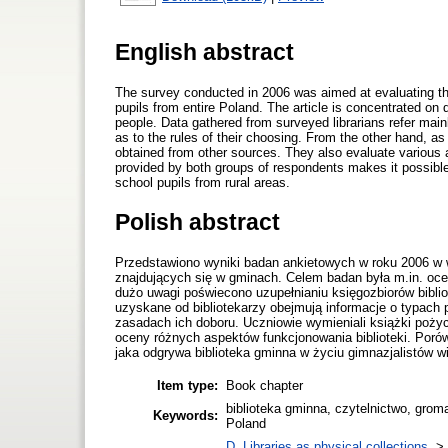
English abstract
The survey conducted in 2006 was aimed at evaluating the
pupils from entire Poland. The article is concentrated on 
people. Data gathered from surveyed librarians refer main
as to the rules of their choosing. From the other hand, as
obtained from other sources. They also evaluate various 
provided by both groups of respondents makes it possible t
school pupils from rural areas.
Polish abstract
Przedstawiono wyniki badan ankietowych w roku 2006 w wi
znajdujących się w gminach. Celem badan była m.in. oce
dużo uwagi poświecono uzupełnianiu księgozbiorów bibli
uzyskane od bibliotekarzy obejmują informacje o typach 
zasadach ich doboru. Uczniowie wymieniali książki pożyc
oceny różnych aspektów funkcjonowania biblioteki. Poró
jaka odgrywa biblioteka gminna w życiu gimnazjalistów wi
Item type:
Book chapter
biblioteka gminna, czytelnictwo, grom
Keywords:
Poland
D. Libraries as physical collections.
>