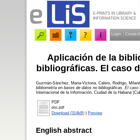
Login
Create 
Aplicación de la bibl
bibliográficas. El caso
Guzmán-Sánchez, Maria-Victoria
,
Calero, Rodrigo
,
Milan
bibliometría en bases de datos no bibliográficas. El cas
Internacional de la Información, Ciudad de la Habana (Cu
PDF
doc.pdf
Download (314kB)
|
Preview
English abstract