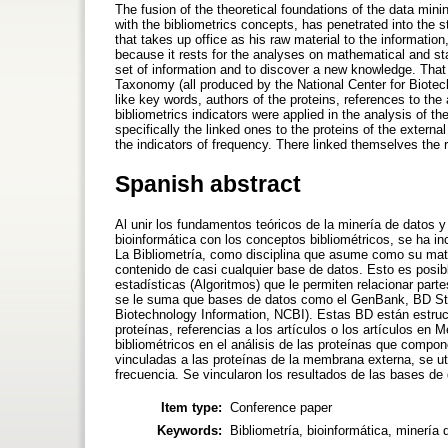
The fusion of the theoretical foundations of the data min
with the bibliometrics concepts, has penetrated into the st
that takes up office as his raw material to the information
because it rests for the analyses on mathematical and stat
set of information and to discover a new knowledge. That
Taxonomy (all produced by the National Center for Biotec
like key words, authors of the proteins, references to the a
bibliometrics indicators were applied in the analysis of
specifically the linked ones to the proteins of the exter
the indicators of frequency. There linked themselves the 
Spanish abstract
Al unir los fundamentos teóricos de la minería de datos 
bioinformática con los conceptos bibliométricos, se ha in
La Bibliometría, como disciplina que asume como su mater
contenido de casi cualquier base de datos. Esto es posi
estadísticas (Algoritmos) que le permiten relacionar part
se le suma que bases de datos como el GenBank, BD Stru
Biotechnology Information, NCBI). Estas BD están estru
proteínas, referencias a los artículos o los artículos en M
bibliométricos en el análisis de las proteínas que comp
vinculadas a las proteínas de la membrana externa, se uti
frecuencia. Se vincularon los resultados de las bases de 
Item type:
Conference paper
Keywords:
Bibliometría, bioinformática, minería 