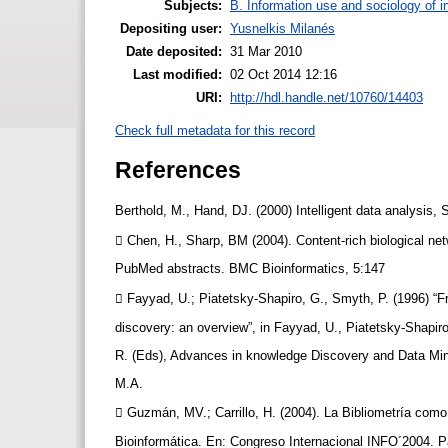
Subjects:
B. Information use and sociology of i
Depositing user:
Yusnelkis Milanés
Date deposited:
31 Mar 2010
Last modified:
02 Oct 2014 12:16
URI:
http://hdl.handle.net/10760/14403
Check full metadata for this record
References
Berthold, M., Hand, DJ. (2000) Intelligent data analysis, 
 Chen, H., Sharp, BM (2004). Content-rich biological n
PubMed abstracts. BMC Bioinformatics, 5:147
 Fayyad, U.; Piatetsky-Shapiro, G., Smyth, P. (1996) “
discovery: an overview”, in Fayyad, U., Piatetsky-Shapi
R. (Eds), Advances in knowledge Discovery and Data Mi
M.A.
 Guzmán, MV.; Carrillo, H. (2004). La Bibliometría com
Bioinformática. En: Congreso Internacional INFO´2004. 