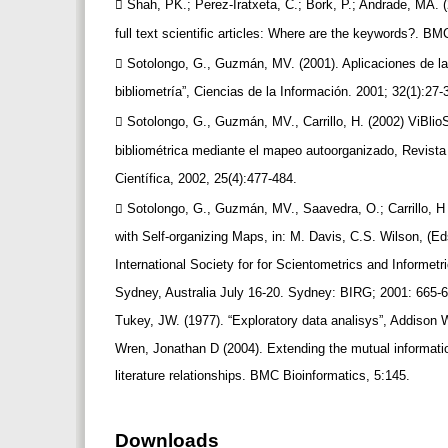
 Shah, PK.; Perez-Iratxeta, C.; Bork, P.; Andrade, MA. 
full text scientific articles: Where are the keywords?. B
 Sotolongo, G., Guzmán, MV. (2001). Aplicaciones de la
bibliometría”, Ciencias de la Información. 2001; 32(1):27-
 Sotolongo, G., Guzmán, MV., Carrillo, H. (2002) ViBli
bibliométrica mediante el mapeo autoorganizado, Revis
Científica, 2002, 25(4):477-484.
 Sotolongo, G., Guzmán, MV., Saavedra, O.; Carrillo, H
with Self-organizing Maps, in: M. Davis, C.S. Wilson, (Ed
International Society for for Scientometrics and Informet
Sydney, Australia July 16-20. Sydney: BIRG; 2001: 665-
Tukey, JW. (1977). “Exploratory data analisys”, Addison
Wren, Jonathan D (2004). Extending the mutual informati
literature relationships. BMC Bioinformatics, 5:145.
Downloads