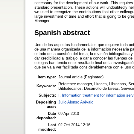
necessary for the development of our work. This requires e
standard presentation. These actions will undoubtedly help 
we used to recognize the contributions that other colleag
large investment of time and effort that is going to be gr
Manager
Spanish abstract
Uno de los aspectos fundamentales que requiere toda acti
de una manera organizada de la información necesaria para
estado de la cuestión del tema, la revisión bibliográfica
dar credibilidad al trabajo, a dar a conocer las fuentes 
colegas han tenido en el resultado final de la investigaci
que se va a ver facilitada considerablemente con el uso
Item type:
Journal article (Paginated)
Reference manager, Liraries, Librarians, Se
Keywords:
Bibliotecarios, Desarrollo de tareas, Servi
Subjects:
I. Information treatment for information ser
Depositing
Julio Alonso Arévalo
user:
Date
09 Apr 2010
deposited:
Last
02 Oct 2014 12:16
modified: