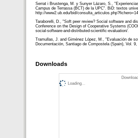
Serrat i Brustenga, M. y Sunyer Lázaro, S., "Experiencias 
Campus de Terrassa (BCT) de la UPC". BiD: textos univer
http://www2.ub.edu/bid/consulta_articulos.php?fichero=1
Taraborelli, D., "Soft peer review? Social software and dis
Conference on the Design of Cooperative Systems (COOP 
social-software-and-distributed-scientific-evaluation/.
Tramullas, J. and Giménez López, M., "Evaluación de soft
Documentación, Santiago de Compostela (Spain), Vol. 9, 2
Downloads
Download
Loading...