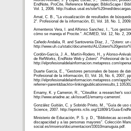
EndNote, ProCite, Reference Manager, BiblioScape / Bibli
Vol. 1, 2006. http://sabus.usal.es/site%20med/descarg
Amat, C. B., "La visualización de resultados de búsqueda
2". Profesional de la información, El, Vol. 18, No. 1, 2009
Armenteros Vera, I. and Alfonso Sanchez, I., "Los gestor
cómo se maneja el Procite.". ACIMED, Vol. 12, No. 2, 20
Cañedo Andalia, R. and Santovenia Díaz, J., "Zotero: un g
http://www.uh.cu/static/documents/AL/Zotero%20gestor%
Cordón-García, J. A., Martín-Rodero, H., y Alonso-Arévalo
de RefWorks, EndNote Web y Zotero". Profesional de la in
http://elprofesionaldelainformacion.metapress.com/openur
Duarte Garcia, E., "Gestores personales de bases de datos
Profesional de la información, El, Vol. 16, No. 6, 2007, pp
http://elprofesionaldelainformacion.metapress.com/app/h
referrer=parent&backto=linkingpublicationresults,1:105
Emamy, K. y Cameron, R., "Citeulike: a researcher's soci
http://www.ariadne.ac.uk/issue51/emamy-cameron/.
González Guitián, C. y Sobrido Prieto, M., "Guía de uso 
Science, 2007. http://eprints.rclis.org/11809/1/Guia-End
Ministerio de Educación, P. S. y. D., "Bibliotecas accesi
discapacidad y a las personas mayores". Colección Manua
social.es/imserso/documentacion/33010manuguia.pdf.