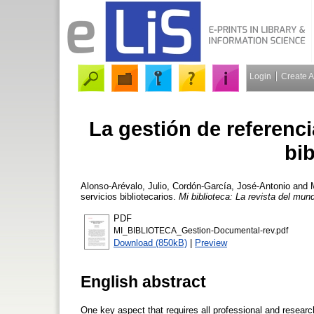
Login
Create 
La gestión de referenci
bib
Alonso-Arévalo, Julio
,
Cordón-García, José-Antonio
and
servicios bibliotecarios.
Mi biblioteca: La revista del mund
PDF
MI_BIBLIOTECA_Gestion-Documental-rev.pdf
Download (850kB)
|
Preview
English abstract
One key aspect that requires all professional and researc