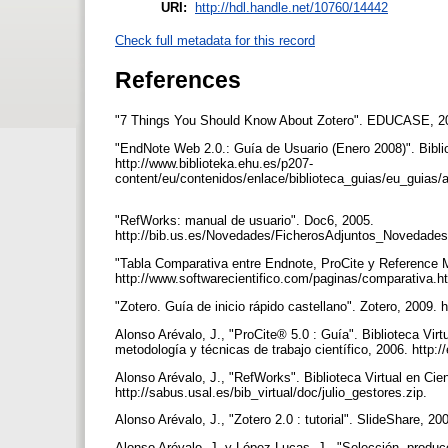
URI:
http://hdl.handle.net/10760/14442
Check full metadata for this record
References
"7 Things You Should Know About Zotero". EDUCASE, 2008
"EndNote Web 2.0.: Guía de Usuario (Enero 2008)". Bibli
http://www.biblioteka.ehu.es/p207-
content/eu/contenidos/enlace/biblioteca_guias/eu_g
"RefWorks: manual de usuario". Doc6, 2005.
http://bib.us.es/Novedades/FicherosAdjuntos_Novedad
"Tabla Comparativa entre Endnote, ProCite y Reference M
http://www.softwarecientifico.com/paginas/comparativa.
"Zotero. Guía de inicio rápido castellano". Zotero, 2009.
Alonso Arévalo, J., "ProCite® 5.0 : Guía". Biblioteca Vir
metodología y técnicas de trabajo científico, 2006. http:/
Alonso Arévalo, J., "RefWorks". Biblioteca Virtual en Cien
http://sabus.usal.es/bib_virtual/doc/julio_gestores.zip.
Alonso Arévalo, J., "Zotero 2.0 : tutorial". SlideShare, 2
Alonso Arévalo, J. y López Lucas, J., "Selección, producc