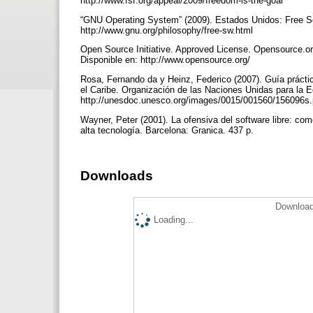
http://www.fsf.org/appeal/2009/freedom-is-the-goal
“GNU Operating System” (2009). Estados Unidos: Free Sof
http://www.gnu.org/philosophy/free-sw.html
Open Source Initiative. Approved License. Opensource.or
Disponible en: http://www.opensource.org/
Rosa, Fernando da y Heinz, Federico (2007). Guía práctica
el Caribe. Organización de las Naciones Unidas para la Ed
http://unesdoc.unesco.org/images/0015/001560/156096s
Wayner, Peter (2001). La ofensiva del software libre: com
alta tecnología. Barcelona: Granica. 437 p.
Downloads
Download
Loading...