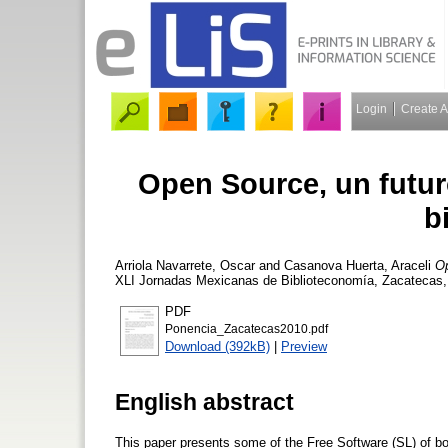
Login
Create 
Open Source, un futur
b
Arriola Navarrete, Oscar
and
Casanova Huerta, Araceli
Op
XLI Jornadas Mexicanas de Biblioteconomía, Zacatecas, 
PDF
Ponencia_Zacatecas2010.pdf
Download (392kB)
|
Preview
English abstract
This paper presents some of the Free Software (SL) of bo