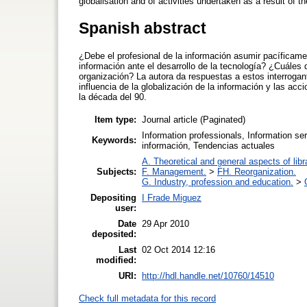
globalisation and of activities undertaken as a result of 
Spanish abstract
¿Debe el profesional de la información asumir pacíficame
información ante el desarrollo de la tecnología? ¿Cuáles 
organización? La autora da respuestas a estos interrogan
influencia de la globalización de la información y las a
la década del 90.
Item type:
Journal article (Paginated)
Information professionals, Information se
Keywords:
información, Tendencias actuales
A. Theoretical and general aspects of libr
Subjects:
F. Management.
>
FH. Reorganization.
G. Industry, profession and education.
>
Depositing
I Frade Miguez
user:
Date
29 Apr 2010
deposited:
Last
02 Oct 2014 12:16
modified:
URI:
http://hdl.handle.net/10760/14510
Check full metadata for this record