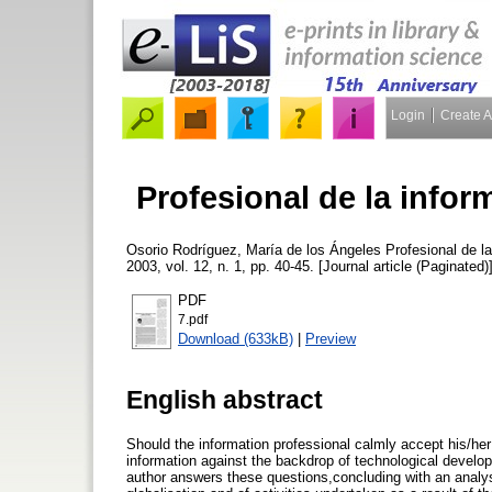
Login
Create 
Profesional de la info
Osorio Rodríguez, María de los Ángeles
Profesional de l
2003, vol. 12, n. 1, pp. 40-45. [Journal article (Paginated)
PDF
7.pdf
Download (633kB)
|
Preview
English abstract
Should the information professional calmly accept his/her
information against the backdrop of technological develop
author answers these questions,concluding with an analysi