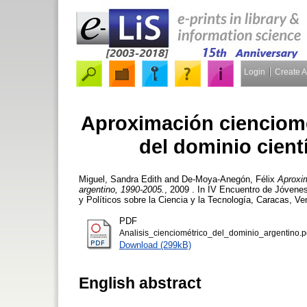
Login
Create 
Aproximación cienciomét
del dominio cient
Miguel, Sandra Edith
and
De-Moya-Anegón, Félix
Aproxim
argentino, 1990-2005.
, 2009 . In IV Encuentro de Jóvene
y Políticos sobre la Ciencia y la Tecnología, Caracas, Ve
PDF
Analisis_cienciométrico_del_dominio_argentino.p
Download (299kB)
English abstract