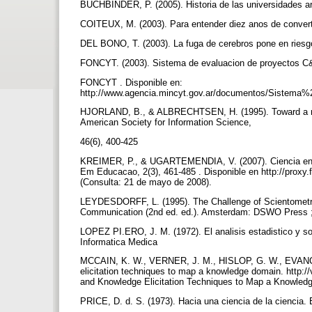
BUCHBINDER, P. (2005). Historia de las universidades a
COITEUX, M. (2003). Para entender diez anos de convert
DEL BONO, T. (2003). La fuga de cerebros pone en riesgo
FONCYT. (2003). Sistema de evaluacion de proyectos 
FONCYT . Disponible en:
http://www.agencia.mincyt.gov.ar/documentos/Sistem
HJORLAND, B., & ALBRECHTSEN, H. (1995). Toward a new 
American Society for Information Science,
46(6), 400-425
KREIMER, P., & UGARTEMENDIA, V. (2007). Ciencia en la
Em Educacao, 2(3), 461-485 . Disponible en http://proxy.f
(Consulta: 21 de mayo de 2008).
LEYDESDORFF, L. (1995). The Challenge of Scientometri
Communication (2nd ed. ed.). Amsterdam: DSWO Press ;
LOPEZ PI.ERO, J. M. (1972). El analisis estadistico y soc
Informatica Medica
MCCAIN, K. W., VERNER, J. M., HISLOP, G. W., EVANCO,
elicitation techniques to map a knowledge domain. http:
and Knowledge Elicitation Techniques to Map a Knowled
PRICE, D. d. S. (1973). Hacia una ciencia de la ciencia. 