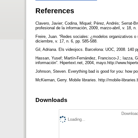
References
Clavero, Javier; Codina, Miquel; Pérez, Andrés; Serrat-Br
profesional de la información, 2009, marzo-abril, v. 18, n
Freire, Juan. “Redes sociales: ¿modelos organizativos o s
diciembre, v. 17, n. 6, pp. 585-588.
Gil, Adriana. Els videojocs. Barcelona: UOC, 2008. 140 
Hassan, Yusef; Martín-Fernández, Francisco-J.; Iazza, Gh
información”. Hipertext.net, 2004, mayo.http://www.hipe
Johnson, Steven. Everything bad is good for you: how po
McKiernan, Gerry. Mobile libraries. http://mobile-librarie
Downloads
Download
Loading...