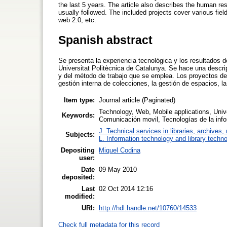
the last 5 years. The article also describes the human r
usually followed. The included projects cover various fi
web 2.0, etc.
Spanish abstract
Se presenta la experiencia tecnológica y los resultados de
Universitat Politècnica de Catalunya. Se hace una descri
y del método de trabajo que se emplea. Los proyectos de
gestión interna de colecciones, la gestión de espacios, la
Item type:
Journal article (Paginated)
Technology, Web, Mobile applications, Univer
Keywords:
Comunicación movil, Tecnologías de la info
J. Technical services in libraries, archive
Subjects:
L. Information technology and library techn
Depositing
Miquel Codina
user:
Date
09 May 2010
deposited:
Last
02 Oct 2014 12:16
modified:
URI:
http://hdl.handle.net/10760/14533
Check full metadata for this record