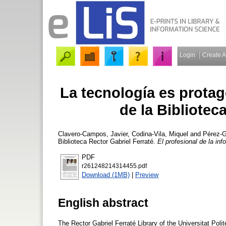
Login
Create 
La tecnología es protag
de la Bibliotec
Clavero-Campos, Javier
,
Codina-Vila, Miquel
and
Pérez-G
Biblioteca Rector Gabriel Ferraté.
El profesional de la in
PDF
r261248214314455.pdf
Download (1MB)
|
Preview
English abstract
The Rector Gabriel Ferraté Library of the Universitat Pol