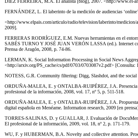
DÍEZ FERREIRA, M.A. El analista [blog], 2007. <http://www.el-anal
FERNÁNDEZ, L. El laberinto de la medición de audiencias ‘online’
<http://www.elpais.com/articulo/radio/television/laberinto/medicion
2009].
FERRERAS RODRÍGUEZ, E.M. Nuevas herramientas en el entorno w
SABÉS TURNO Y JOSÉ JUAN VERÓN LASSA (ed.). Internet como si
Prensa de Aragón, 2008, p. 74-86.
LERMAN, K. Social Information Processing in Social News Aggregati
<http://arxiv.org/PS_cache/cs/pdf/0703/0703087v2.pdf> [Consulta: 1
NOTESS, G.R. Community filtering: Digg, Slashdot, and the social W
ORDUÑA-MALEA, E. y ONTALBA-RUIPÉREZ, J.A. Presencia de la pr
profesional de la información, 2008, vol. 17, nº 5, p. 511-518.
ORDUÑA-MALEA, E. y ONTALBA-RUIPÉREZ, J.A. Propuesta de indicad
digital española en Menéame. Information research, 2009 [en prensa
TORRES-SALINAS, D. y GUALLAR, J. Evaluación de DocuMenea, si
El profesional de la información, 2009, vol. 18, nº 2, p. 171-179.
WU, F. y HUBERMAN, B.A. Novelty and collective attention. Procee