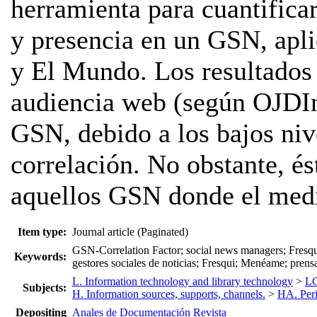
herramienta para cuantificar
y presencia en un GSN, apl
y El Mundo. Los resultados 
audiencia web (según OJDInt
GSN, debido a los bajos niv
correlación. No obstante, és
aquellos GSN donde el medi
Item type:
Journal article (Paginated)
GSN-Correlation Factor; social news managers; Fresqu
Keywords:
gestores sociales de noticias; Fresqui; Menéame; prens
L. Information technology and library technology
>
LC
Subjects:
H. Information sources, supports, channels.
>
HA. Peri
Depositing
Anales de Documentación Revista