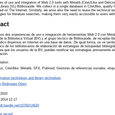
s of use and integration of Web 2.0 tools with Metalib (CiteULike and Delicio
 Library (VL) Bibliosaúde. We collect in a single database in CiteUlike, quality
ed on The Internet. Similarly, we arise also the need to reuse the technical wor
ies for literature searches, making them very easily accessible to users with
ract
os dos experiencias de uso e integración de herramientas Web 2.0 con Metal
e la Biblioteca Virtual (BV) y el grupo técnico de Bibliosaúde, de recopilar lib
dico dispersos en Internet en una base de datos. De igual forma, se ve tamb
ico de los bibliotecarios de elaboración de estrategias de búsquedas bibliográ
ra que los usuarios de la BV, puedan reutilizar las estrategias previamente e
ación.
tation
us, CiteUlike, Metalib, SFX, Pubmed, Gestores de referencias sociales, etiqu
rmation technology and library technology
 Rodríguez-Otero
 2010
 2014 12:17
hdl.handle.net/10760/14620
is record