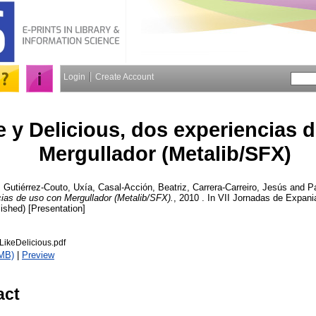
Login
Create Account
e y Delicious, dos experiencias 
Mergullador (Metalib/SFX)
,
Gutiérrez-Couto, Uxía
,
Casal-Acción, Beatriz
,
Carrera-Carreiro, Jesús
and
P
cias de uso con Mergullador (Metalib/SFX).
, 2010 . In VII Jornadas de Expan
ished) [Presentation]
LikeDelicious.pdf
MB)
|
Preview
act