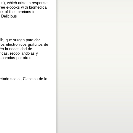
us), which arise in response
 free e-books with biomedical
k of the librarians in
 Delicious
ib, que surgen para dar
ros electrónicos gratuitos de
ién la necesidad de
ficas, recopilándolas y
laboradas por otros
etado social, Ciencias de la