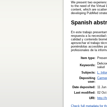
We present two experience
to the need of the Virtual
content, which are scatter
developing PubMed strateg
Spanish abst
En este trabajo presentam
respuesta a la necesidad d
calidad y contenido biomé
aprovechar el trabajo técn
poniéndolas accesibles pa
profesionales de la inform
Item type:
Presen
Delicio
Keywords:
salud
Subjects:
L. Info
Depositing
Carmen
user:
Date deposited:
11 Jun
Last modified:
02 Oct
URI:
http://
Check full metadata for th