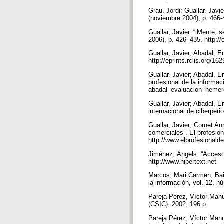
Grau, Jordi; Guallar, Javi
(noviembre 2004), p. 466-
Guallar, Javier. “iMente, 
2006), p. 426–435. http://
Guallar, Javier; Abadal, E
http://eprints.rclis.org/1
Guallar, Javier; Abadal, 
profesional de la informac
abadal_evaluacion_hemer
Guallar, Javier; Abadal, E
internacional de ciberperi
Guallar, Javier; Cornet A
comerciales”. El profesion
http://www.elprofesional
Jiménez, Àngels. “Acceso a
http://www.hipertext.net
Marcos, Mari Carmen; Baig
la información, vol. 12, 
Pareja Pérez, Víctor Manu
(CSIC), 2002, 196 p.
Pareja Pérez, Víctor Manu