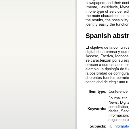
newspapers and their cont
Imente, LexisNexis, Mynew
in one type of service, ei
the main characteristics 
the results, the possibili
identify easily the functi
Spanish abst
El objetivo de la comunica
digital de la prensa y su
Acceso, Factiva, Iconoce
se caracterizan por su es
ofrecen a sus usuarios lo
ejemplo, la tipología de f
la posibilidad de configur
diferentes fuentes permite
necesidad de elegir uno u 
Item type:
Conference 
Journalistic
News; Digita
periodística
Keywords:
dades, Serv
información;
seguimiento 
Subjects:
H. Informati