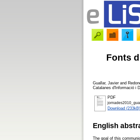
Fonts d
Guallar, Javier
and
Redond
Catalanes d'Informació i
PDF
jornades2010_gua
Download (233kB
English abstr
The goal of this communic