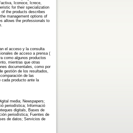
activa, Iconoce, Icrece,
tic for their specialization
is of the products describes
, the management options of
es allows the professionals to
m.
tan el acceso y la consulta
esionales de acceso a prensa (
tra como algunos productos
ento, mientras que otras
ciones documentales, como por
de gestión de los resultados,
a comparación de las
de cada producto ante la
Digital media; Newspapers;
ió periodística; Informació
roteques digitals, Bases de
ión periodística; Fuentes de
ases de datos; Servicios de