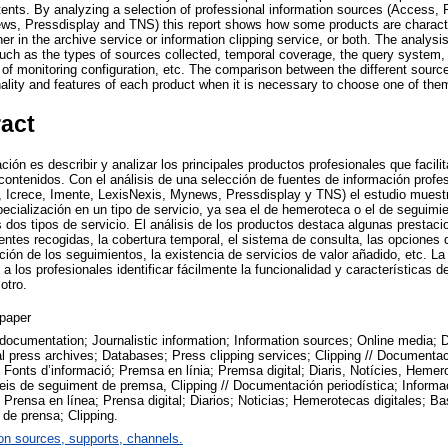
ents. By analyzing a selection of professional information sources (Access, F
s, Pressdisplay and TNS) this report shows how some products are characteris
ther in the archive service or information clipping service, or both. The analys
such as the types of sources collected, temporal coverage, the query system
ty of monitoring configuration, etc. The comparison between the different sourc
onality and features of each product when it is necessary to choose one of the
ract
ción es describir y analizar los principales productos profesionales que facili
s contenidos. Con el análisis de una selección de fuentes de información prof
, Icrece, Imente, LexisNexis, Mynews, Pressdisplay y TNS) el estudio mues
pecialización en un tipo de servicio, ya sea el de hemeroteca o el de seguimi
s dos tipos de servicio. El análisis de los productos destaca algunas presta
uentes recogidas, la cobertura temporal, el sistema de consulta, las opciones 
ación de los seguimientos, la existencia de servicios de valor añadido, etc. L
 a los profesionales identificar fácilmente la funcionalidad y características 
otro.
paper
 documentation; Journalistic information; Information sources; Online media; 
l press archives; Databases; Press clipping services; Clipping // Documentac
; Fonts d’informació; Premsa en línia; Premsa digital; Diaris, Notícies, Heme
eis de seguiment de premsa, Clipping // Documentación periodística; Informac
 Prensa en línea; Prensa digital; Diarios; Noticias; Hemerotecas digitales; B
de prensa; Clipping.
on sources, supports, channels.