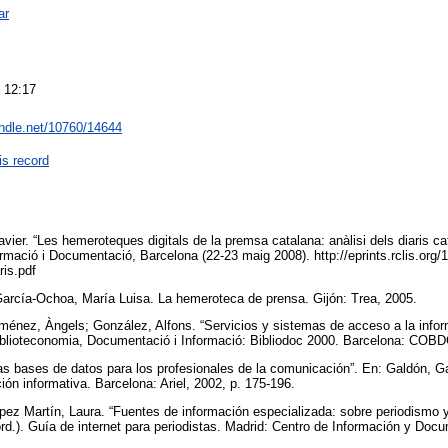
ar
 12:17
andle.net/10760/14644
is record
avier. “Les hemeroteques digitals de la premsa catalana: anàlisi dels diaris c
rmació i Documentació, Barcelona (22-23 maig 2008). http://eprints.rclis.org/
ris.pdf
García-Ochoa, María Luisa. La hemeroteca de prensa. Gijón: Trea, 2005.
iménez, Àngels; González, Alfons. “Servicios y sistemas de acceso a la infor
Biblioteconomia, Documentació i Informació: Bibliodoc 2000. Barcelona: COBD
s bases de datos para los profesionales de la comunicación”. En: Galdón, Gab
ión informativa. Barcelona: Ariel, 2002, p. 175-196.
ez Martín, Laura. “Fuentes de información especializada: sobre periodismo y 
rd.). Guía de internet para periodistas. Madrid: Centro de Información y Doc