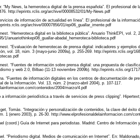
er. “My News, la hemeroteca digital de la prensa española”. El profesional de 
476. http://eprints.rclis.org/archive/00008532/01/My-News.pdf
servicios de información de actualidad en línea”. El profesional de la informac
eprints.rclis.org/archive/00007856/01/epi06_guallar_imente.pdf
rnest. “Hemeroteca digital en la biblioteca pública”. Anuario ThinkEPI, vol. 2, 
6295/1/anuariothinkepi08_guallar-abadal_hemeroteca-biblioteca.pdf
Ernest. “Evaluación de hemerotecas de prensa digital: indicadores y ejemplos 
ión, vol. 18, núm. 3 (mayo-junio 2009a), p. 255-269. http://eprints.rclis.org/16
otecas.pdf
rnest. “Fuentes de información sobre prensa digital: una propuesta de clasific
odismo y web 2.0, Bilbao (11-13 noviembre 2009b). http://eprints.rclis.org/17
nna. “Fuentes de información digitales en los centros de documentación de pr
al de la Información. Vol. 13, núm. 2 (marzo-abril 2004), p. 107-117.
delainformacion.com/contenidos/2004/marzo/4.pdf
 información periodística a través de servicios de press clipping”. Hipertext,
et, Tomàs. “Integración y personalización de contenidos, la clave del éxito d
núm. 1 (enero 2003), p. 26-30. http://www.elprofesionaldelainformacion.com/co
el (coord.) Guía de Internet para periodistas. Madrid: Centro de Informació
el. “Periodismo digital. Medios de comunicación en Internet”. En: Maldonado