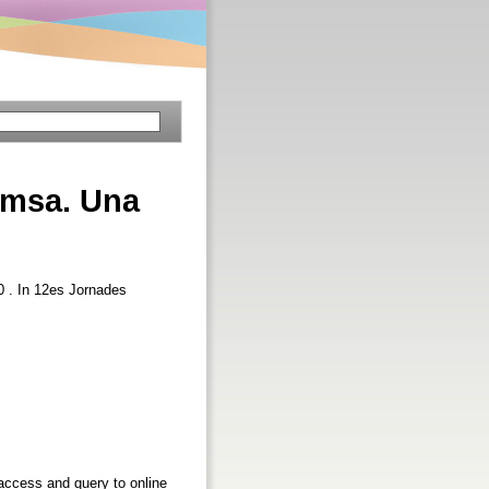
emsa. Una
0 . In 12es Jornades
 access and query to online