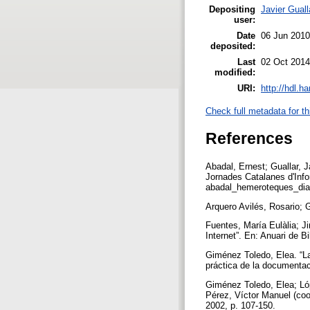
Depositing
Javier Guall
user:
Date
06 Jun 2010
deposited:
Last
02 Oct 2014
modified:
URI:
http://hdl.h
Check full metadata for th
References
Abadal, Ernest; Guallar, J
Jornades Catalanes d'Info
abadal_hemeroteques_dia
Arquero Avilés, Rosario; 
Fuentes, María Eulàlia; J
Internet”. En: Anuari de 
Giménez Toledo, Elea. “La
práctica de la documentac
Giménez Toledo, Elea; Lóp
Pérez, Víctor Manuel (coo
2002, p. 107-150.