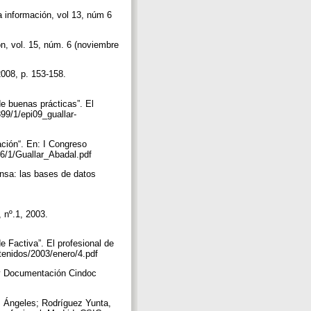
la información, vol 13, núm 6
ión, vol. 15, núm. 6 (noviembre
2008, p. 153-158.
de buenas prácticas”. El
899/1/epi09_guallar-
ación“. En: I Congreso
176/1/Guallar_Abadal.pdf
ensa: las bases de datos
 nº.1, 2003.
e Factiva”. El profesional de
ntenidos/2003/enero/4.pdf
n y Documentación Cindoc
, Ángeles; Rodríguez Yunta,