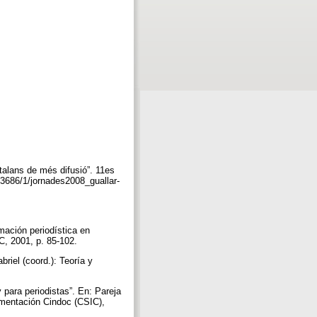
atalans de més difusió”. 11es
13686/1/jornades2008_guallar-
mación periodística en
C, 2001, p. 85-102.
riel (coord.): Teoría y
para periodistas”. En: Pareja
umentación Cindoc (CSIC),