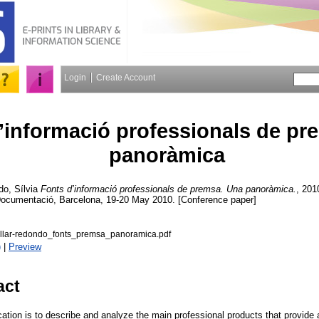
Login
Create Account
’informació professionals de pr
panoràmica
o, Sílvia
Fonts d’informació professionals de premsa. Una panoràmica.
, 201
 Documentació, Barcelona, 19-20 May 2010. [Conference paper]
llar-redondo_fonts_premsa_panoramica.pdf
)
|
Preview
act
ation is to describe and analyze the main professional products that provide