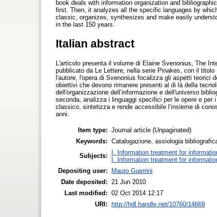
book deals with information organization and bibliographic 
first. Then, it analyzes all the specific languages by wh
classic, organizes, synthesizes and make easily unders
in the last 150 years.
Italian abstract
L'articolo presenta il volume di Elaine Svenonius, The Inte
pubblicato da Le Lettere, nella serie Pinakes, con il titol
l'autore, l'opera di Svenonius focalizza gli aspetti teorici de
obiettivi che devono rimanere presenti al di là della tecno
dell'organizzazione dell’informazione e dell'universo bibli
seconda, analizza i linguaggi specifici per le opere e per 
classico, sintetizza e rende accessibile l’insieme di conos
anni.
Item type:
Journal article (Unpaginated)
Keywords:
Catalogazione, assiologia bibliografic
I. Information treatment for informati
Subjects:
I. Information treatment for informati
Depositing user:
Mauro Guerrini
Date deposited:
21 Jun 2010
Last modified:
02 Oct 2014 12:17
URI:
http://hdl.handle.net/10760/14669