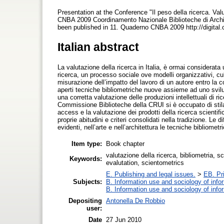
Presentation at the Conference "Il peso della ricerca. Val
CNBA 2009 Coordinamento Nazionale Biblioteche di Archi
been published in 11. Quaderno CNBA 2009 http://digital.c
Italian abstract
La valutazione della ricerca in Italia, è ormai considerata
ricerca, un processo sociale ove modelli organizzativi, cu
misurazione dell’impatto del lavoro di un autore entro la c
aperti tecniche bibliometriche nuove assieme ad uno svilu
una corretta valutazione delle produzioni intellettuali di 
Commissione Biblioteche della CRUI si è occupato di stilar
access e la valutazione dei prodotti della ricerca scientif
proprie abitudini e criteri consolidati nella tradizione. L
evidenti, nell’arte e nell’architettura le tecniche bibliome
Item type:
Book chapter
valutazione della ricerca, bibliometria, 
Keywords:
evalutation, scientometrics
E. Publishing and legal issues.
>
EB. Pri
Subjects:
B. Information use and sociology of info
B. Information use and sociology of info
Depositing
Antonella De Robbio
user:
Date
27 Jun 2010