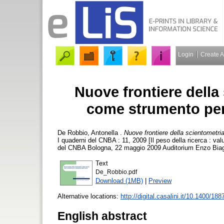
Login
Create 
Nuove frontiere della
come strumento per 
De Robbio, Antonella
.
Nuove frontiere della scientometri
I quaderni del CNBA : 11, 2009 [Il peso della ricerca : val
del CNBA Bologna, 22 maggio 2009 Auditorium Enzo Biagi,
Text
De_Robbio.pdf
Download (1MB)
|
Preview
Alternative locations:
http://digital.casalini.it/10.1400/188
English abstract