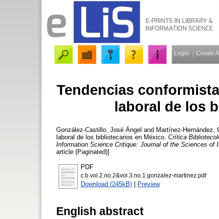
Login
Create 
Tendencias conformistas
laboral de los 
González-Castillo, José Ángel
and
Martínez-Hernández, C
laboral de los bibliotecarios en México.
Crítica Bibliotec
Information Science Critique: Journal of the Sciences of
article (Paginated)]
PDF
c.b.vol.2.no.2&vol.3.no.1.gonzalez-martinez.pdf
Download (245kB)
|
Preview
English abstract