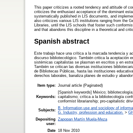
This paper criticizes a rooted tendency and attitude of c
criticizes the enthusiast acceptance of the dominant estab
systematically published in LIS documents, and implemented
also criticizes various LIS institutions ranging from the 
Libraries, until the LIS schools that foster such conformist
and that abandons this discipline in a theoretical and criti
Spanish abstract
Este trabajo hace una crítica a la marcada tendencia y a
discurso bibliotecológico. También critica la aceptación 
sistémicas capitalistas se plasman en escritos y en estra
También se critican las diversas instituciones biblioteca
de Bibliotecas Públicas, hasta las instituciones educativ
derechos laborales, banaliza planes de estudio y abandona
Item type:
Journal article (Paginated)
[Spanish keywords] México; bibliotecología; b
Keywords:
capitalismo; crítica a la bibliotecología co
conformist librarianship; pro-capitalistic driv
B. Information use and sociology of informa
Subjects:
G. Industry, profession and education.
>
GH
Depositing
Zapopan Martín Muela-Meza
user:
Date
18 Nov 2010