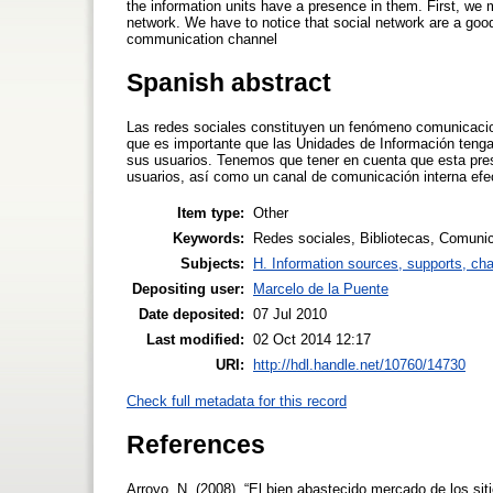
the information units have a presence in them. First, we m
network. We have to notice that social network are a good 
communication channel
Spanish abstract
Las redes sociales constituyen un fenómeno comunicacion
que es importante que las Unidades de Información tengan 
sus usuarios. Tenemos que tener en cuenta que esta prese
usuarios, así como un canal de comunicación interna efec
Item type:
Other
Keywords:
Redes sociales, Bibliotecas, Comuni
Subjects:
H. Information sources, supports, ch
Depositing user:
Marcelo de la Puente
Date deposited:
07 Jul 2010
Last modified:
02 Oct 2014 12:17
URI:
http://hdl.handle.net/10760/14730
Check full metadata for this record
References
Arroyo, N. (2008). “El bien abastecido mercado de los sit