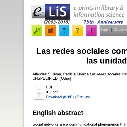
Login
Create 
Las redes sociales co
las unida
Allendez Sullivan, Patricia Mónica
Las redes sociales co
UNSPECIFIED. [Other]
PDF
017.pdf
Download (81kB)
|
Preview
English abstract
Social networks are a communicational phenomenon that inv