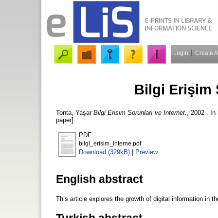
Login
Create 
Bilgi Erişim 
Tonta, Yaşar
Bilgi Erişim Sorunları ve Internet.
, 2002 . I
paper]
PDF
bilgi_erisim_interne.pdf
Download (329kB)
|
Preview
English abstract
This article explores the growth of digital information in 
Turkish abstract