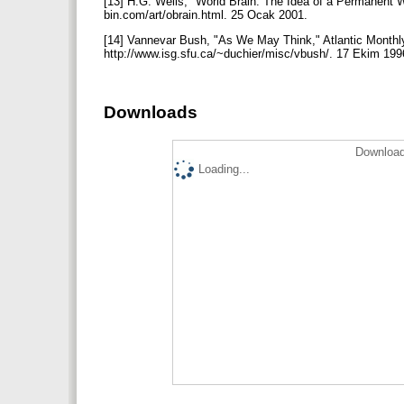
[13] H.G. Wells, "World Brain: The Idea of a Permanent Wo
bin.com/art/obrain.html. 25 Ocak 2001.
[14] Vannevar Bush, "As We May Think," Atlantic Monthly,
http://www.isg.sfu.ca/~duchier/misc/vbush/. 17 Ekim 19
Downloads
Download
Loading...