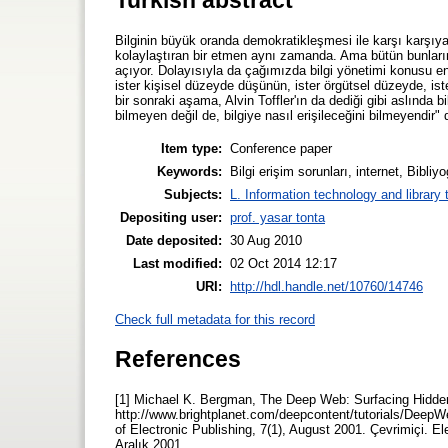
Bilginin büyük oranda demokratikleşmesi ile karşı karşıyay
kolaylaştıran bir etmen aynı zamanda. Ama bütün bunların 
açıyor. Dolayısıyla da çağımızda bilgi yönetimi konusu en
ister kişisel düzeyde düşünün, ister örgütsel düzeyde, is
bir sonraki aşama, Alvin Toffler'ın da dediği gibi aslında
bilmeyen değil de, bilgiye nasıl erişileceğini bilmeyendir" d
Item type:
Conference paper
Keywords:
Bilgi erişim sorunları, internet, Bibli
Subjects:
L. Information technology and library
Depositing user:
prof. yasar tonta
Date deposited:
30 Aug 2010
Last modified:
02 Oct 2014 12:17
URI:
http://hdl.handle.net/10760/14746
Check full metadata for this record
References
[1] Michael K. Bergman, The Deep Web: Surfacing Hidden 
http://www.brightplanet.com/deepcontent/tutorials/DeepW
of Electronic Publishing, 7(1), August 2001. Çevrimiçi. E
Aralık 2001.