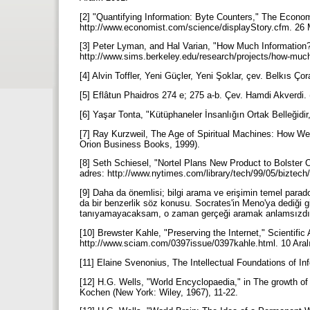
[2] "Quantifying Information: Byte Counters," The Econom
http://www.economist.com/science/displayStory.cfm. 26
[3] Peter Lyman, and Hal Varian, "How Much Information?"
http://www.sims.berkeley.edu/research/projects/how-much-
[4] Alvin Toffler, Yeni Güçler, Yeni Şoklar, çev. Belkıs Çor
[5] Eflâtun Phaidros 274 e; 275 a-b. Çev. Hamdi Akverdi. (
[6] Yaşar Tonta, "Kütüphaneler İnsanlığın Ortak Belleğid
[7] Ray Kurzweil, The Age of Spiritual Machines: How We 
Orion Business Books, 1999).
[8] Seth Schiesel, "Nortel Plans New Product to Bolster
adres: http://www.nytimes.com/library/tech/99/05/biztech/
[9] Daha da önemlisi; bilgi arama ve erişimin temel para
da bir benzerlik söz konusu. Socrates'in Meno'ya dediği g
tanıyamayacaksam, o zaman gerçeği aramak anlamsızdı
[10] Brewster Kahle, "Preserving the Internet," Scientifi
http://www.sciam.com/0397issue/0397kahle.html. 10 Aral
[11] Elaine Svenonius, The Intellectual Foundations of 
[12] H.G. Wells, "World Encyclopaedia," in The growth of 
Kochen (New York: Wiley, 1967), 11-22.