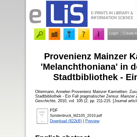
Login
Create 
Provenienz Mainzer 
'Melanchthoniana' in 
Stadtbibliothek - E
Ottermann, Annelen
Provenienz Mainzer Karmeliten: Zus
Stadtbibliothek - Ein Fall pragmatischer Zensur.
Mainzer Z
Geschichte
, 2010, vol. 105 (2, pp. 211-215. [Journal artic
PDF
Sonderdruck_MZ105_2010.pdf
Download (822kB)
|
Preview