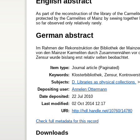
English abstract
As part of the reconstruction of the library of the Carme
protected by the Carmelites of Mainz by sewing together 
so far observed only relatively rarely.
German abstract
Im Rahmen der Rekonstruktion der Bibliothek der Mainze
von den Mainzer Karmeliten durch Zusammennähen vor de
Zensur wurde bislang erst relativ selten beobachtet.
Item type:
Journal article (Paginated)
Keywords:
Klosterbibliothek, Zensur, Kontrover
Subjects:
D. Libraries as physical collections.
Depositing user:
Annelen Ottermann
Date deposited:
22 Jul 2010
Last modified:
02 Oct 2014 12:17
URI:
http://hdl.handle.net/10760/14780
Check full metadata for this record
Downloads