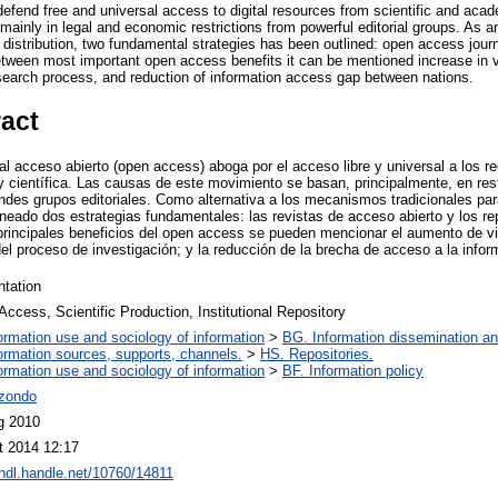
nd free and universal access to digital resources from scientific and acad
inly in legal and economic restrictions from powerful editorial groups. As an a
distribution, two fundamental strategies has been outlined: open access journa
etween most important open access benefits it can be mentioned increase in vi
esearch process, and reduction of information access gap between nations.
ract
al acceso abierto (open access) aboga por el acceso libre y universal a los re
 científica. Las causas de este movimiento se basan, principalmente, en re
ndes grupos editoriales. Como alternativa a los mecanismos tradicionales para
ineado dos estrategias fundamentales: las revistas de acceso abierto y los re
s principales beneficios del open access se pueden mencionar el aumento de vi
del proceso de investigación; y la reducción de la brecha de acceso a la infor
ntation
ccess, Scientific Production, Institutional Repository
ormation use and sociology of information
>
BG. Information dissemination and
ormation sources, supports, channels.
>
HS. Repositories.
ormation use and sociology of information
>
BF. Information policy
izondo
g 2010
t 2014 12:17
/hdl.handle.net/10760/14811