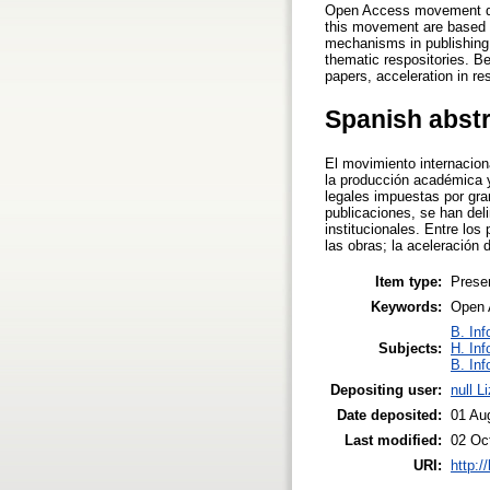
Open Access movement defe
this movement are based ma
mechanisms in publishing 
thematic respositories. B
papers, acceleration in r
Spanish abst
El movimiento internacion
la producción académica y
legales impuestas por gra
publicaciones, se han del
institucionales. Entre lo
las obras; la aceleración 
Item type:
Prese
Keywords:
Open A
B. Inf
Subjects:
H. Inf
B. Inf
Depositing user:
null L
Date deposited:
01 Au
Last modified:
02 Oc
URI:
http:/