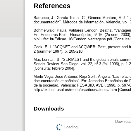
References
Barrueco, J.; García Testal, C.; Gimeno Montoro, M.J. “L
documentación”. Métodos de información, Valencia, vol. 3
Böhmerwald, Paula; Valdares Cendón, Beatriz. “Vantagens
En: Encontros Bibli , Florianópolis, nº 16, (2o sem. 2003)
bibli.ufsc.br/Edicao_16/Cendon_vantagens.pdf [Consulta:
Cook, E. I. “ACQNET and ACQWEB: Past, present and futur
2 (summer 1997), p. 205-210.
Mac Lennan, B. “SERIALST and the global serials communit
Serials Review, San Diego, vol. 22, nº 3 (fall 1996), p. 1
[Consulta: febrero 2004].
Merlo Vega, José Antonio; Rojo Sorli, Ángela. “Las relacio
documentación españolas”. En: Jornadas Españolas de Do
de la sociedad. Valencia: FESABID, AVEI, 1998, p. 597-61
http://exlibris.usal.es/merlo/escritos/valencia.htm [Consu
Downloads
Download
Loading...