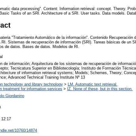
matic data processing". Content: Information retrieval: concept. Theory. Prob
Basic Tasks of an SRI. Architecture of a SRI. User tasks. Data models. Dat
ract
ateria "Tratamiento Automático de la información". Contenido Recuperación 
a RI. Sistemas de recuperación de información (SRI). Tareas básicas de un SR
los de datos. Bases de datos. Modelos de RI.
al
n de información; Arquitectura de los sistemas de recuperación de informac
epto; Tecnicatura Superior en Bibliotecología; Instituto de Formación Técnica
Architecture of information retrieval systems; Models; Schemes, Theory; Conc
nce; Advanced Technical Training Institute Nº 13
on technology and library technology
>
LM. Automatic text retrieval.
on treatment for information services
>
IZ. None of these, but in this section.
lo Giordanino
0
 12:17
andle.net/10760/14874