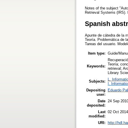
Notes of the subject "Auto
Retrieval Systems (IRS). 
Spanish abst
Apunte de cátedra de la m
Teoría. Problemática de l
Tareas del usuario. Mode
Item type:
Guide/Manu
Recuperació
Teoría; conc
Keywords:
retrieval; 
Library Scie
L. Informati
Subjects:
I. Informati
Depositing
Eduardo Pab
user:
Date
24 Sep 201
deposited:
Last
02 Oct 2014
modified:
URI:
http://hdl.h