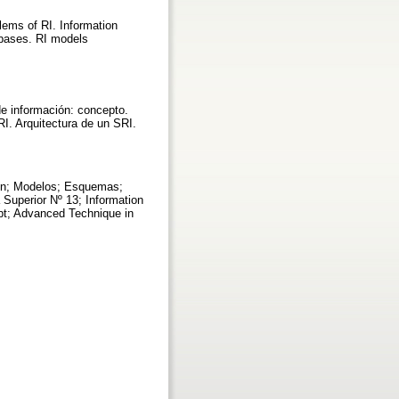
lems of RI. Information
abases. RI models
de información: concepto.
I. Arquitectura de un SRI.
ión; Modelos; Esquemas;
 Superior Nº 13; Information
ept; Advanced Technique in