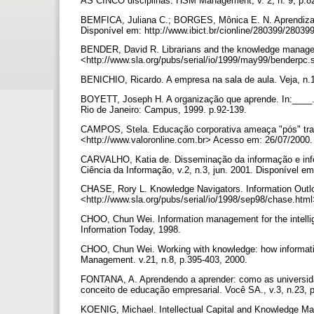
AS CINCO disciplinas. HSM Management, v. 2, n. 9, p.82-
BEMFICA, Juliana C.; BORGES, Mônica E. N. Aprendizage
Disponível em: http://www.ibict.br/cionline/280399/280
BENDER, David R. Librarians and the knowledge managem
<http://www.sla.org/pubs/serial/io/1999/may99/benderp
BENICHIO, Ricardo. A empresa na sala de aula. Veja, n.
BOYETT, Joseph H. A organização que aprende. In:____. 
Rio de Janeiro: Campus, 1999. p.92-139.
CAMPOS, Stela. Educação corporativa ameaça "pós" tradi
<http://www.valoronline.com.br> Acesso em: 26/07/2000
CARVALHO, Katia de. Disseminação da informação e info
Ciência da Informação, v.2, n.3, jun. 2001. Disponível 
CHASE, Rory L. Knowledge Navigators. Information Outlo
<http://www.sla.org/pubs/serial/io/1998/sep98/chase.ht
CHOO, Chun Wei. Information management for the intellige
Information Today, 1998.
CHOO, Chun Wei. Working with knowledge: how informatio
Management. v.21, n.8, p.395-403, 2000.
FONTANA, A. Aprendendo a aprender: como as universida
conceito de educação empresarial. Você SA., v.3, n.23, 
KOENIG, Michael. Intellectual Capital and Knowledge Man