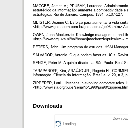
MACGEE, James V.; PRUSAK, Laurence. Administrando a 
estratégico da informação: aumente a competitividade e 
estratégica. Rio de Janeiro: Campus, 1994. p.107-127.
MEISTER, Jeanne C. Esforço para aumentar a vida curta
<http://www.gestaoerh.com.br/gestaoplus/gp06a.htm> A
OWEN, John Mackenzie. Knowledge management and the i
<http://www.org.uva.nl/bai/home/jmackenzie/pubs/km-k
PETERS, John. Um programa de estudos. HSM Management,
SALVADOR, Antonio. O que podem fazer as UC’s. Revista
SENGE, Peter M. A quinta disciplina. São Paulo: Best Se
TARAPANOFF, Kira; ARAÚJO JR., Rogério H.; CORMIER, P
informação. Ciência da Informação. Brasília, v. 29, n.3, 
ZIPPERER, Lorri. Librarians in evolving corporate roles.
<http://www.sla.org/pubs/serial/io/1998/jun98/zipperer.
Downloads
Download
Loading...