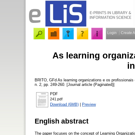
Login
Create 
As learning organiz
i
BRITO, GFd
As learning organizations e os profissionai
n. 2, pp. 249-260. [Journal article (Paginated)]
PDF
241.pdf
Download (6MB)
|
Preview
English abstract
The paper focuses on the concept of Learning Organization