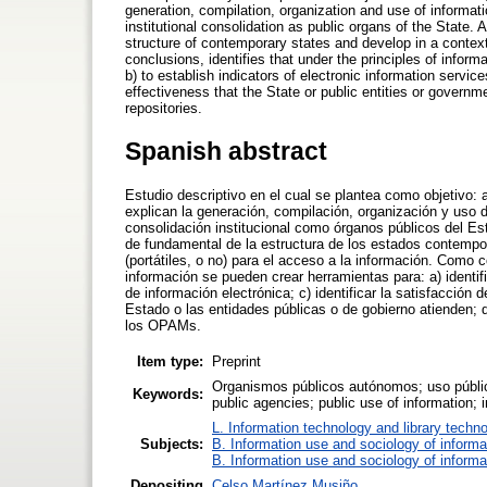
generation, compilation, organization and use of inform
institutional consolidation as public organs of the State.
structure of contemporary states and develop in a context
conclusions, identifies that under the principles of informa
b) to establish indicators of electronic information service
effectiveness that the State or public entities or govern
repositories.
Spanish abstract
Estudio descriptivo en el cual se plantea como objetivo: an
explican la generación, compilación, organización y uso
consolidación institucional como órganos públicos del E
de fundamental de la estructura de los estados contempo
(portátiles, o no) para el acceso a la información. Como co
información se pueden crear herramientas para: a) identifi
de información electrónica; c) identificar la satisfacción 
Estado o las entidades públicas o de gobierno atienden; d)
los OPAMs.
Item type:
Preprint
Organismos públicos autónomos; uso públic
Keywords:
public agencies; public use of information; 
L. Information technology and library techn
Subjects:
B. Information use and sociology of informa
B. Information use and sociology of informa
Depositing
Celso Martínez Musiño