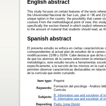
English abstract
This study focuses on certain features of the texts referen
the Universidad Nacional de San Luis, plan 4 / 96 and 21
unique option in the country: the possibility that career s
courses.From the methodological point of view, this study
specifically the section thereof in which explicit referenc
to the amount of material that students should read, as th
Spanish abstract
El presente estudio se enfoca en ciertas características 
correspondientes al actual plan de estudios de la carrera
modificaciones 21/99 y 01/04. Cabe destacar que dicha ca
de que los alumnos de la carrera seleccionen la orientac
metodológico, este estudio recurre a herramientas sociob
específicamente, a la sección de los mismos en la cual se 
permiten observar características destacables en relació
de la currícula que estén cursando.
Item type:
Preprint
Formación del psicólogo - Análisis bib
Keywords:
Curricula
B. Information use and sociology of i
Subjects:
B. Information use and sociology of i
Depositing
Pedro Jorge Dimitri