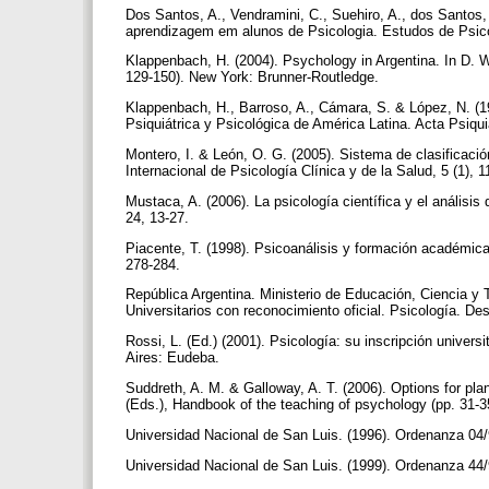
Dos Santos, A., Vendramini, C., Suehiro, A., dos Santos, 
aprendizagem em alunos de Psicologia. Estudos de Psicol
Klappenbach, H. (2004). Psychology in Argentina. In D. 
129-150). New York: Brunner-Routledge.
Klappenbach, H., Barroso, A., Cámara, S. & López, N. (19
Psiquiátrica y Psicológica de América Latina. Acta Psiqu
Montero, I. & León, O. G. (2005). Sistema de clasificació
Internacional de Psicología Clínica y de la Salud, 5 (1), 
Mustaca, A. (2006). La psicología científica y el anális
24, 13-27.
Piacente, T. (1998). Psicoanálisis y formación académica 
278-284.
República Argentina. Ministerio de Educación, Ciencia y T
Universitarios con reconocimiento oficial. Psicología. De
Rossi, L. (Ed.) (2001). Psicología: su inscripción univer
Aires: Eudeba.
Suddreth, A. M. & Galloway, A. T. (2006). Options for pla
(Eds.), Handbook of the teaching of psychology (pp. 31-
Universidad Nacional de San Luis. (1996). Ordenanza 04
Universidad Nacional de San Luis. (1999). Ordenanza 44