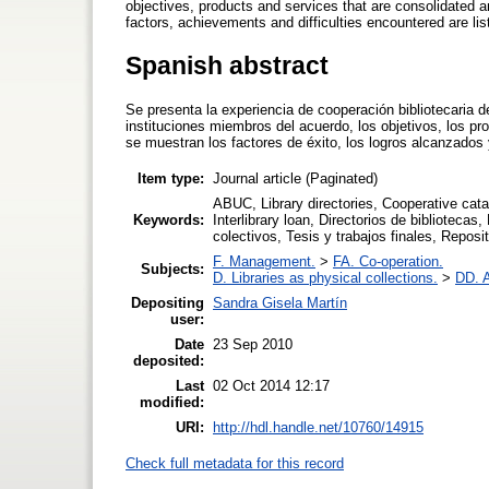
objectives, products and services that are consolidated a
factors, achievements and difficulties encountered are lis
Spanish abstract
Se presenta la experiencia de cooperación bibliotecaria d
instituciones miembros del acuerdo, los objetivos, los pr
se muestran los factores de éxito, los logros alcanzados 
Item type:
Journal article (Paginated)
ABUC, Library directories, Cooperative cata
Keywords:
Interlibrary loan, Directorios de biblioteca
colectivos, Tesis y trabajos finales, Reposit
F. Management.
>
FA. Co-operation.
Subjects:
D. Libraries as physical collections.
>
DD. A
Depositing
Sandra Gisela Martín
user:
Date
23 Sep 2010
deposited:
Last
02 Oct 2014 12:17
modified:
URI:
http://hdl.handle.net/10760/14915
Check full metadata for this record