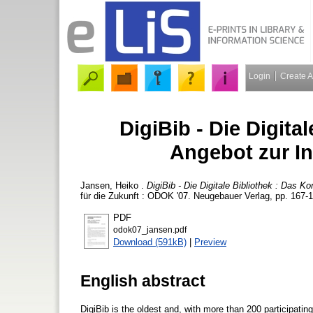
Login
Create 
DigiBib - Die Digita
Angebot zur I
Jansen, Heiko
.
DigiBib - Die Digitale Bibliothek : Das K
für die Zukunft : ODOK '07. Neugebauer Verlag, pp. 167-1
PDF
odok07_jansen.pdf
Download (591kB)
|
Preview
English abstract
DigiBib is the oldest and, with more than 200 participatin