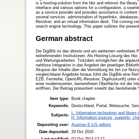
is a hosting-solution from the hbz and relieves the libra
interface and various options for a configuration, a seamle
as a service provider and provides assistance in content a
several services: administration of hyperlinks, databases
Resolver, and an virtual information desk. The coming vers
search engine technology. This paper outlines the prese
German abstract
Die DigiBib ist das älteste und am weitesten verbreitete 
teilnehmenden Institutionen. Als Hosting-Lösung des hbz ko
und Wartungsarbeiten. Trotzdem ermöglichen die anpassb
nahtlose Integration in das Angebot der jeweiligen Bibliot
Akquise der Inhalte über die Vermittlung bis hin zur Nutz
vergleichbarer Angebote hinaus führt die DigiBib eine Re
EZB, Fernleihe, OpenURL-Resolver, DigiAuskunft) unter
einer modernisierten, barrierefreien Oberfläche mit der
eröffnen. Der Beitrag präsentiert sowohl das bestehend
Item type:
Book chapter
Keywords:
Deutschland, Portal, Metasuche, Servi
L. Information technology and library
Subjects:
H. Information sources, supports, ch
Depositing user:
Austrian E-LIS editors
Date deposited:
20 Oct 2010
Last modified:
02 Oct 2014 12:17