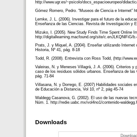
http://www.ugr.es/~psicolo/docs_espacioeuropeo/didacti
Gómez Romero, Pedro. “Museos de Ciencia e Internet” h
Lemke, J. L. (2006). Investigar para el futuro de la educ
Enseñanza de las Ciencias. Revista de Investigación y E
Mizuko, I. (2005). New Study Finds Time Spent Online I
http://digitallearning.macfound.org/site/c.enJLKQNlFiG/
Prats, J. y Miquel, A. (2004). Enseñar utilizando Interne
Historia, Nº 41, pág. 8-18
Todd, R. (2008). Entrevista con Ross Todd, (http://www.
Valeiras, N. y Meneses Villagrá, J. A. (2006). Criterios y
caso de los residuos sólidos urbanos. Enseñanza de las C
pág. 71-84
Villasana, N. y Dorrego, E. (2007) Habilidades sociales e
de Educación a Distancia, Vol 10, nº 2, pág 45-74
Waldegg Casanova, G. (2002). El uso de las nuevas tecno
Núm. 1. http://redie.uabc.mx/vol4no1/contenido-waldegg.
Downloads
Download