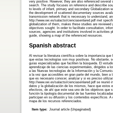
very positive. However, they are also referenced several o
search. The study focuses on reference and describe sour
to levels of infant, primary and secondary Globalization
the development of scattered documentary sources availab
transmission network that is necessary to understand, an
http://www.oei.es/salactsi/cienciasenlared.pdf met specif
globalization of them, makes these studies are reviewed g
objectives sought. In order to facilitate consultation, in
sources, agencies and institutions involved in activities 
guide, showing a map of the referenced resources.
Spanish abstract
Al revisar la literatura científica sobre la importancia qu
que estas tecnologías son muy positivas. No obstante, so
guías especializadas que faciliten la búsqueda. El estudi
aprendizaje de las ciencias experimentales, dirigidos a lo
a las Nuevas tecnologías de la Información y la Comunic
a la vez que accesibles en gran parte del mundo, bien a tr
que es necesario conocer, analizar y si es preciso utiliz
http://www.oei.es/salactsi/cienciasenlared.pdf se reunió
datos y la globalización de los mismos, hace que estos 
efectivos, de ahí que este sea uno de los objetivos que se
función la tipología documental de las fuentes localizad
participan en su difusión y los contenidos específicos. A
mapa de los recursos referenciados.
Item type:
Journal article (Unpaginated)