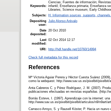
Ciencias; Fuentes de información; Revistas 
Keywords:
infantil; Enseñanza primaria; Enseñanza sec
Libraries; Science museum; Early Childho
Subjects:
H. Information sources, supports, channels
Depositing
Julio Alonso Arévalo
user:
Date
20 Oct 2010
deposited:
Last
02 Oct 2014 12:17
modified:
URI:
http://hdl.handle.net/10760/14994
Check full metadata for this record
References
Mª Victoria Aguiar Perera y Héctor Cuesta Suárez (2009),
como la webquest. http://www.sav.us.es/pixelbit/pixelbit/
Anta Cabreros C. y Pérez Rodríguez, J. M. (2007). Producc
publicaciones efectuadas en revistas españolas. (http:/
Borrás Esteve, I. (1997). Aprendizaje con la internet: un
http://www.sav.us.es/pixelbit/pixelbit/articulos/n9/n9art/a
Carrasco Arroyo, S. y Rausell Köster, P. Hacia un nuevo 