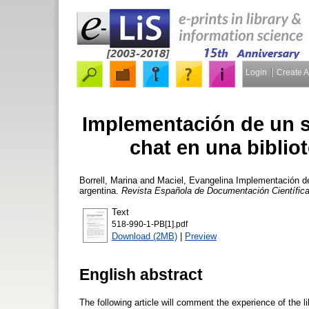
Login
Create 
Implementación de un se
chat en una bibliot
Borrell, Marina
and
Maciel, Evangelina
Implementación de u
argentina.
Revista Española de Documentación Científic
Text
518-990-1-PB[1].pdf
Download (2MB)
|
Preview
English abstract
The following article will comment the experience of the 