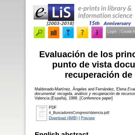
Login
Create 
Evaluación de los pri
punto de vista docu
recuperación de
Maldonado-Martínez, Ángeles
and
Fernández, Elena
Eval
documental: recogida, análisis y recuperación de recurso
Valencia (España), 1998. [Conference paper]
PDF
4_BuscadoresCongresoValencia.pdf
Download (4MB)
|
Preview
English abstract