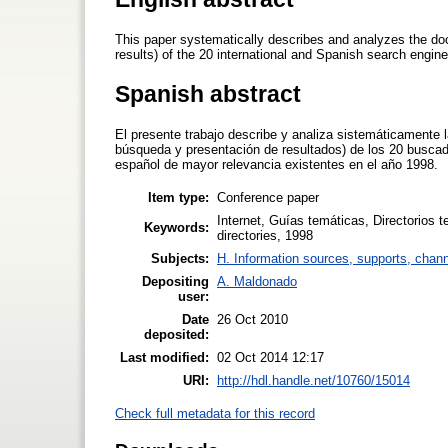
This paper systematically describes and analyzes the doc
results) of the 20 international and Spanish search engine
Spanish abstract
El presente trabajo describe y analiza sistemáticamente l
búsqueda y presentación de resultados) de los 20 buscad
español de mayor relevancia existentes en el año 1998.
Item type:
Conference paper
Internet, Guías temáticas, Directorios
Keywords:
directories, 1998
Subjects:
H. Information sources, supports, chann
Depositing
A. Maldonado
user:
Date
26 Oct 2010
deposited:
Last modified:
02 Oct 2014 12:17
URI:
http://hdl.handle.net/10760/15014
Check full metadata for this record