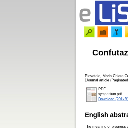
Confutaz
Pievatolo, Maria Chiara
Co
[Journal article (Paginated
PDF
symposium.pdf
Download (201kB
English abstr
The meaning of progress a