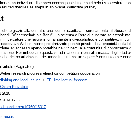
cher as an individual. The open access publishing could help us to restore c
 refuted theories as steps in an overall collective journey.
ct
gredisce grazie alla confutazione, come accettava - serenamente - il Socrate de
er di "Wissenschaft als Beruf". La scienza è l'arte di superare se stessi: ma
il ricercatore che lavora in un ambiente individualistico e competitivo, in cui i
à osservava Weber - viene proletarizzato perché privato della proprietà della b
zione ad accesso aperto potrebbe riavvicinarci alla comunità di conoscenza de
tazione. Per imboccare questa strada, ancora aliena alla massa degli studiosi
ma che dei nostri discorsi, del modo in cui il nostro sapere è comunicato e cond
l article (Paginated)
 Weber research progress elenchos competition cooperation
lishing and legal issues.
>
EE. Intellectual freedom.
Chiara Pievatolo
t 2010
t 2014 12:17
/hdl.handle.net/10760/15017
is record