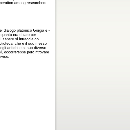
ooperation among researchers
l dialogo platonico Gorgia e -
 quanto era chiaro per
l sapere si intreccia col
iblioteca, che è il suo mezzo
gli antichi e al suo diverso
, occorrerebbe però ritrovare
iviso.