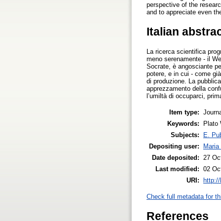
perspective of the resear
and to appreciate even the
Italian abstra
La ricerca scientifica pro
meno serenamente - il Web
Socrate, è angosciante per 
potere, e in cui - come gi
di produzione. La pubblica
apprezzamento della confu
l’umiltà di occuparci, pri
Item type:
Journa
Keywords:
Plato
Subjects:
E. Pub
Depositing user:
Maria 
Date deposited:
27 Oc
Last modified:
02 Oc
URI:
http:/
Check full metadata for th
References