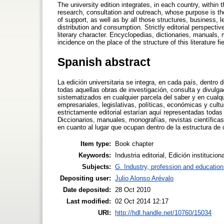
The university edition integrates, in each country, within t
research, consultation and outreach, whose purpose is t
of support, as well as by all those structures, business, l
distribution and consumption. Strictly editorial perspecti
literary character. Encyclopedias, dictionaries, manuals, 
incidence on the place of the structure of this literature fi
Spanish abstract
La edición universitaria se integra, en cada país, dentro 
todas aquellas obras de investigación, consulta y divulga
sistematizados en cualquier parcela del saber y en cualqu
empresariales, legislativas, políticas, económicas y cult
estrictamente editorial estarían aquí representadas todas 
Diccionarios, manuales, monografías, revistas científicas
en cuanto al lugar que ocupan dentro de la estructura de 
Item type:
Book chapter
Keywords:
Industria editorial, Edición institucion
Subjects:
G. Industry, profession and education
Depositing user:
Julio Alonso Arévalo
Date deposited:
28 Oct 2010
Last modified:
02 Oct 2014 12:17
URI:
http://hdl.handle.net/10760/15034