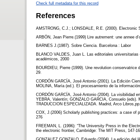
Check full metadata for this record
References
AMSTRONG, C.J.; LONSDALE, R.E. (2000). Electronic Sch
ARBÓN, Jean Pierre.(1999) Lire autrement: une annee d’o
BARNES J.(1987). Sobre Ciencia. Barcelona : Labor
BLANCO VALDES, Juan L. Las editoriales universitarias e
académicos, 2000
BOURDIEU, Pierre (1999). Une revolution conservatrice da
29.
CORDÓN GARCÍA, José Antonio (2001). La Edición Cien
MOLINA, María (ed.). El procesamiento de la información 
CORDÓN GARCÍA, José Antonio (2004). La visibilidad en l
YEBRA, Valentín; GONZALO GARCIA, Consuelo (ed
TRADUCCION ESPECIALIZADA. Madrid, Arco Libros,pp. 127
COX, J.(2006) Scholarly publishing practices: a case of 
276
FREEMAN, L. (1996): “The University Press in the Electr
the electronic frontier, Cambridge: The MIT Press, 147-1
GONZALEZ GONZALO, Eduardo (2004). La edición del libro