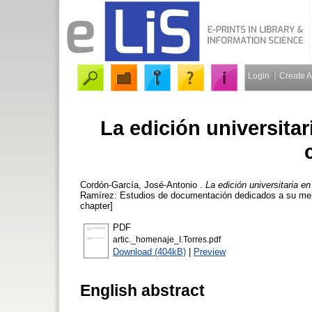
Login
Create 
La edición universitar
Cordón-García, José-Antonio
.
La edición universitaria en
Ramírez: Estudios de documentación dedicados a su memo
chapter]
PDF
artic._homenaje_I.Torres.pdf
Download (404kB)
|
Preview
English abstract