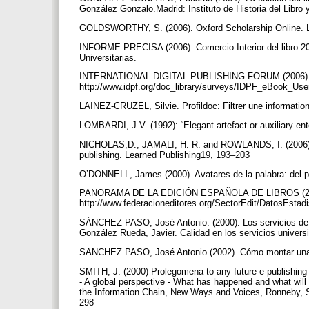
González Gonzalo.Madrid: Instituto de Historia del Libro 
GOLDSWORTHY, S. (2006). Oxford Scholarship Online. L
INFORME PRECISA (2006). Comercio Interior del libro 2005
Universitarias.
INTERNATIONAL DIGITAL PUBLISHING FORUM (2006). 
http://www.idpf.org/doc_library/surveys/IDPF_eBook_Us
LAINEZ-CRUZEL, Silvie. Profildoc: Filtrer une information
LOMBARDI, J.V. (1992): “Elegant artefact or auxiliary ent
NICHOLAS,D.; JAMALI, H. R. and ROWLANDS, I. (2006). On
publishing. Learned Publishing19, 193–203
O’DONNELL, James (2000). Avatares de la palabra: del pa
PANORAMA DE LA EDICIÓN ESPAÑOLA DE LIBROS (2006).
http://www.federacioneditores.org/SectorEdit/DatosEstad
SÁNCHEZ PASO, José Antonio. (2000). Los servicios de 
González Rueda, Javier. Calidad en los servicios universi
SANCHEZ PASO, José Antonio (2002). Cómo montar una edi
SMITH, J. (2000) Prolegomena to any future e-publishing 
- A global perspective - What has happened and what wil
the Information Chain, New Ways and Voices, Ronneby, 
298