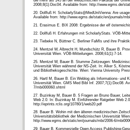
die mehr als 143 an der Medizinischen Fakultät der Univ
2008;8(1):Doc04. Available from: http://www.egms.de/sta
20. Dollfuß H. ScholarlyStats@MedUniVienna: Are usage 
Available from: http://www.egms.de/static/en/journals/m
21. Erasimus E. BIX 2008: Ergebnisse der elf österreichi
22. Dollfuß H. Erfahrungen mit ScholarlyStats. VÖB-Mitt
23. Tiebeke N, Büttner C. Berliner FaMIs und ihre Prakt
24. Mentzel W, Albrecht H, Mundschütz R, Bauer B. Prove
Universität Wien. VÖB-Mitteilungen. 2008;61(1):7-14.
25. Mentzel W, Bauer B. Stumme Zeitzeugen: Medizinisch
Universität Wien während der NS-Zeit. In: Alker S, Köstn
und Bibliotheksgeschichte. Wien: Vienna University Pres
26. Hartl M, Bauer B. Ein Weblog als Informations- und 
Universität Wien. GMS Med Bibl Inf. 2007;7(1):Doc08. Ava
7/mbi000060.shtml
27. Buzinkay M, Bauer B. 5 Fragen an Bruno Bauer, Leite
Web 2.0. In: Buzinkay M. Einführender Ratgeber Web 2.0 
http://eprints.rclis.org/10780/1/web20.pdf
28. Bauer B. Wohin mit den älteren medizinischen Zeits
Universitätsbibliothek der Medizinischen Universität Wie
http://www.egms.de/static/en/journals/mbi/2006-6/mbi00
29. Bauer B. Kommerzielle Open Access Publishing-Gesc