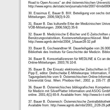
Road to Open Access" an drei österreichischen Universit
http://www.egms.de/static/en/journals/mbi/2007-6/mbi00
30. Erasimus E, Bauer B. BIX: Beteiligung von sechs öst
Mitteilungen. 2006;59(3):9-20.
31. Bauer B. Das kulturelle Erbe der Medizinischen Unive
VÖB-Mitteilungen. 2006;59(2):35-9.
32. Bauer B. Medizinische E-Bücher und E-Zeitschriften a
Benützungsstatistiken, Kostenverteilungsschlüssel. Med Bi
http://www.agmb.de/mbi/2004_1/bauer28-32.pdf
33. Bauer B, Gschwandtner M. Dauerleihgabe von 26.000 
Bibliothek des Instituts für Geschichte der Medizin. Bibl
34. Bauer B. Konsortiallizenzen für MEDLINE & Co an den
Online-Mitteilungen. 2003;76:10-8.
35. Bauer B. Der Einsatz elektronischer Zeitschriften in
Pipp E, editor. Drehscheibe E-Mitteleuropa: Information
Tagungsberichte vom 9. Österreichischen Online-Informati
Universität Graz. Wien: Phoibos-Verl.; 2002. p. 155-77. 
36. Bauer B. Österreichisches bibliografisches Kompetenz
für Medizin mit SilverPlatter Information und ASOG Gmb
online. 2001;4(1):65-9. Available from: http://www.b-i-t-o
37. Bauer B. Österreich: Österreichische Zentralbibliothek
Available from: http://www.agmb.de/mbi/2001_2/28-29.pd