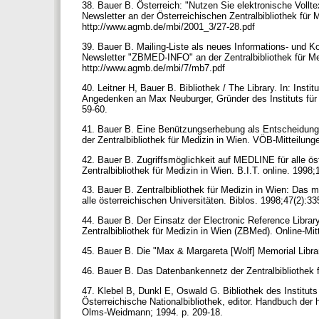
38. Bauer B. Österreich: "Nutzen Sie elektronische Vollt
Newsletter an der Österreichischen Zentralbibliothek für M
http://www.agmb.de/mbi/2001_3/27-28.pdf
39. Bauer B. Mailing-Liste als neues Informations- und Ko
Newsletter "ZBMED-INFO" an der Zentralbibliothek für Med
http://www.agmb.de/mbi/7/mb7.pdf
40. Leitner H, Bauer B. Bibliothek / The Library. In: Ins
Angedenken an Max Neuburger, Gründer des Instituts für G
59-60.
41. Bauer B. Eine Benützungserhebung als Entscheidungshil
der Zentralbibliothek für Medizin in Wien. VÖB-Mitteilun
42. Bauer B. Zugriffsmöglichkeit auf MEDLINE für alle ö
Zentralbibliothek für Medizin in Wien. B.I.T. online. 1998
43. Bauer B. Zentralbibliothek für Medizin in Wien: Das 
alle österreichischen Universitäten. Biblos. 1998;47(2):3
44. Bauer B. Der Einsatz der Electronic Reference Libra
Zentralbibliothek für Medizin in Wien (ZBMed). Online-Mi
45. Bauer B. Die "Max & Margareta [Wolf] Memorial Libra
46. Bauer B. Das Datenbankennetz der Zentralbibliothek f
47. Klebel B, Dunkl E, Oswald G. Bibliothek des Institut
Österreichische Nationalbibliothek, editor. Handbuch der 
Olms-Weidmann; 1994. p. 209-18.