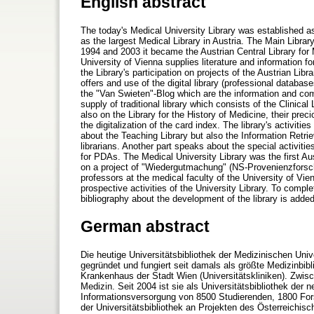
English abstract
The today's Medical University Library was established as
as the largest Medical Library in Austria. The Main Library
1994 and 2003 it became the Austrian Central Library for
University of Vienna supplies literature and information f
the Library's participation on projects of the Austrian Lib
offers and use of the digital library (professional databa
the "Van Swieten"-Blog which are the information and com
supply of traditional library which consists of the Clinic
also on the Library for the History of Medicine, their prec
the digitalization of the card index. The library's activiti
about the Teaching Library but also the Information Retrie
librarians. Another part speaks about the special activiti
for PDAs. The Medical University Library was the first Au
on a project of "Wiedergutmachung" (NS-Provenienzforsc
professors at the medical faculty of the University of Vi
prospective activities of the University Library. To compl
bibliography about the development of the library is added
German abstract
Die heutige Universitätsbibliothek der Medizinischen Univ
gegründet und fungiert seit damals als größte Medizinbibl
Krankenhaus der Stadt Wien (Universitätskliniken). Zwisc
Medizin. Seit 2004 ist sie als Universitätsbibliothek der 
Informationsversorgung von 8500 Studierenden, 1800 For
der Universitätsbibliothek an Projekten des Österreichi