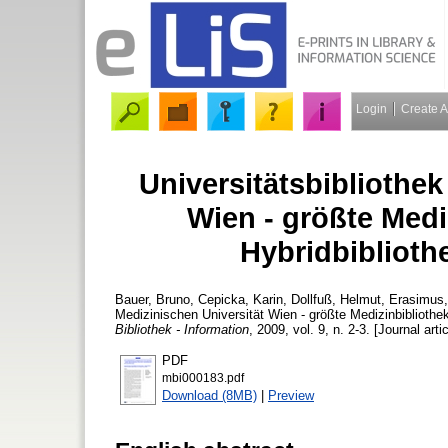
Login
Create 
Universitätsbibliothek
Wien - größte Medi
Hybridbiblioth
Bauer, Bruno
,
Cepicka, Karin
,
Dollfuß, Helmut
,
Erasimus,
Medizinischen Universität Wien - größte Medizinbibliothe
Bibliothek - Information
, 2009, vol. 9, n. 2-3. [Journal art
PDF
mbi000183.pdf
Download (8MB)
|
Preview