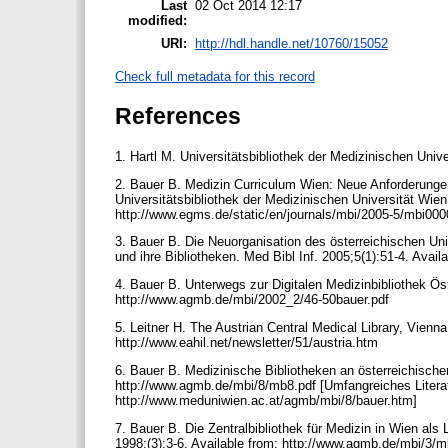
Last
02 Oct 2014 12:17
modified:
URI:
http://hdl.handle.net/10760/15052
Check full metadata for this record
References
1. Hartl M. Universitätsbibliothek der Medizinischen Uni
2. Bauer B. Medizin Curriculum Wien: Neue Anforderungen 
Universitätsbibliothek der Medizinischen Universität Wie
http://www.egms.de/static/en/journals/mbi/2005-5/mbi00
3. Bauer B. Die Neuorganisation des österreichischen Uni
und ihre Bibliotheken. Med Bibl Inf. 2005;5(1):51-4. Ava
4. Bauer B. Unterwegs zur Digitalen Medizinbibliothek Öst
http://www.agmb.de/mbi/2002_2/46-50bauer.pdf
5. Leitner H. The Austrian Central Medical Library, Vienn
http://www.eahil.net/newsletter/51/austria.htm
6. Bauer B. Medizinische Bibliotheken an österreichischen
http://www.agmb.de/mbi/8/mb8.pdf [Umfangreiches Literat
http://www.meduniwien.ac.at/agmb/mbi/8/bauer.htm]
7. Bauer B. Die Zentralbibliothek für Medizin in Wien als 
1998;(3):3-6. Available from: http://www.agmb.de/mbi/3/