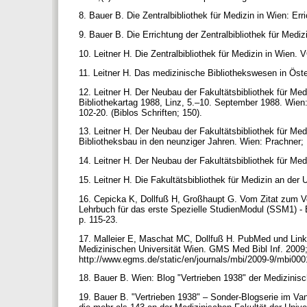
8. Bauer B. Die Zentralbibliothek für Medizin in Wien: Er
9. Bauer B. Die Errichtung der Zentralbibliothek für Medi
10. Leitner H. Die Zentralbibliothek für Medizin in Wien.
11. Leitner H. Das medizinische Bibliothekswesen in Öst
12. Leitner H. Der Neubau der Fakultätsbibliothek für Med
Bibliothekartag 1988, Linz, 5.–10. September 1988. Wien:
102-20. (Biblos Schriften; 150).
13. Leitner H. Der Neubau der Fakultätsbibliothek für Med
Bibliotheksbau in den neunziger Jahren. Wien: Prachner; 1
14. Leitner H. Der Neubau der Fakultätsbibliothek für Med
15. Leitner H. Die Fakultätsbibliothek für Medizin an der
16. Cepicka K, Dollfuß H, Großhaupt G. Vom Zitat zum Vol
Lehrbuch für das erste Spezielle StudienModul (SSM1) - 
p. 115-23.
17. Malleier E, Maschat MC, Dollfuß H. PubMed und LinkO
Medizinischen Universität Wien. GMS Med Bibl Inf. 2009;
http://www.egms.de/static/en/journals/mbi/2009-9/mbi00
18. Bauer B. Wien: Blog "Vertrieben 1938" der Medizinisc
19. Bauer B. "Vertrieben 1938" – Sonder-Blogserie im Va