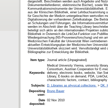
dargestellt. Beschrieben werden auch Angebote und Nutzun
Dokumentenlieferdienst, elektronische Bücher), sowie We
Kommunikationsinstrumente der Universitätsbibliothek. Es 
aus der Klinischen Bibliothek, einer Lehrbuchsammlung un
für Geschichte der Medizin untergebrachten wertvollen m
Digitalisierung der vorhandenen Zettelkataloge. Die Beit
an Schulungen und Führungen, die Informationsvermittlun
werden im Abschnitt über die Teaching Library beschrieben
beteiligt sich aktiv an den internationalen Projekten sub
Bibliothek in Österreich die LinkOut-Funktion von PubMed. 
Wiedergutmachung (NS-Provenienzforschung) und ein ambi
Medizinischen Fakultät der Universität Wien vertriebene
aktuellen Entwicklungsplan der Medizinischen Universität
Universitätsbibliothek skizziert wird. Vervollständigt wi
Bibliographie zur Entwicklung der Bibliothek.
Item type:
Journal article (Unpaginated)
Medical University Vienna, university library,
Consortium, Austrian Cooperation for E-medi
Keywords:
delivery, electronic books, website, Van Swi
Library, E-books on demand, PDA, LinkOut, 
characteristic factors, contact, bibliography
Subjects:
D. Libraries as physical collections.
>
DK. H
Depositing
Bruno Bauer
user:
Date
02 Nov 2010
deposited: