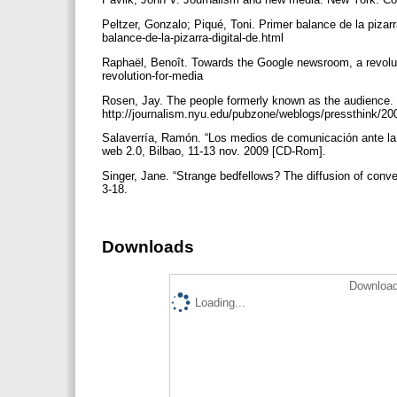
Peltzer, Gonzalo; Piqué, Toni. Primer balance de la pizar
balance-de-la-pizarra-digital-de.html
Raphaël, Benoît. Towards the Google newsroom, a revolut
revolution-for-media
Rosen, Jay. The people formerly known as the audience.
http://journalism.nyu.edu/pubzone/weblogs/pressthink/20
Salaverría, Ramón. “Los medios de comunicación ante la c
web 2.0, Bilbao, 11-13 nov. 2009 [CD-Rom].
Singer, Jane. “Strange bedfellows? The diffusion of conve
3-18.
Downloads
Download
Loading...