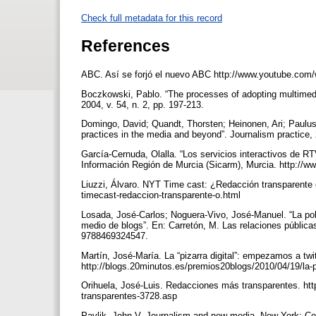
Check full metadata for this record
References
ABC. Así se forjó el nuevo ABC http://www.youtube.c
Boczkowski, Pablo. “The processes of adopting multimedia
2004, v. 54, n. 2, pp. 197-213.
Domingo, David; Quandt, Thorsten; Heinonen, Ari; Pauluss
practices in the media and beyond”. Journalism practice, 
García-Cernuda, Olalla. “Los servicios interactivos de R
Información Región de Murcia (Sicarm), Murcia. http://
Liuzzi, Álvaro. NYT Time cast: ¿Redacción transparente o
timecast-redaccion-transparente-o.html
Losada, José-Carlos; Noguera-Vivo, José-Manuel. “La polí
medio de blogs”. En: Carretón, M. Las relaciones pública
9788469324547.
Martín, José-María. La “pizarra digital”: empezamos a twi
http://blogs.20minutos.es/premios20blogs/2010/04/19/la-
Orihuela, José-Luis. Redacciones más transparentes. http
transparentes-3728.asp
Pavlik, John V. Journalism and new media. New York: C