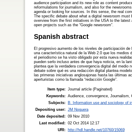
audience participation and its new role as content produce
reformulations for journalism, and also for the newsroom
agenda or looking for sources. In this sense, the real conv
The specific debate about what a digital newsroom must be
overview from the first initiatives in the USA to the latest
open projects such as the “Google newsroom”.
Spanish abstract
El progresivo aumento de los niveles de participación de 
una característica natural de la Web 2.0 que los medios
el periodismo se ha visto obligado por esta nueva realida
pueden serlo incluso antes de que haya noticia, en la lan
plantea que la verdadera convergencia digital del medio n
debate sobre qué es una redacción digital plantea modelo
las primeras iniciativas anglosajonas hasta las últimas
aperturistas como la llamada “redacción Google”.
Item type:
Journal article (Paginated)
Keywords:
Audience, convergence, Journalism, 
Subjects:
B. Information use and sociology of i
Depositing user:
JM Noguera
Date deposited:
09 Nov 2010
Last modified:
02 Oct 2014 12:17
URI:
http://hdl.handle.net/10760/15069