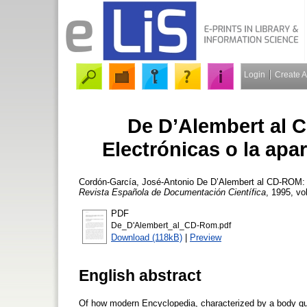
Login
Create 
De D’Alembert al 
Electrónicas o la ap
Cordón-García, José-Antonio
De D’Alembert al CD-ROM: L
Revista Española de Documentación Científica
, 1995, vol
PDF
De_D'Alembert_al_CD-Rom.pdf
Download (118kB)
|
Preview
English abstract
Of how modern Encyclopedia, characterized by a body qual