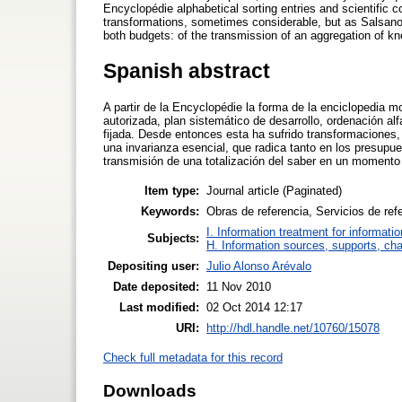
Encyclopédie alphabetical sorting entries and scientific co
transformations, sometimes considerable, but as Salsano q
both budgets: of the transmission of an aggregation of kn
Spanish abstract
A partir de la Encyclopédie la forma de la enciclopedia m
autorizada, plan sistemático de desarrollo, ordenación al
fijada. Desde entonces esta ha sufrido transformaciones,
una invarianza esencial, que radica tanto en los presupu
transmisión de una totalización del saber en un momento
Item type:
Journal article (Paginated)
Keywords:
Obras de referencia, Servicios de ref
I. Information treatment for informati
Subjects:
H. Information sources, supports, ch
Depositing user:
Julio Alonso Arévalo
Date deposited:
11 Nov 2010
Last modified:
02 Oct 2014 12:17
URI:
http://hdl.handle.net/10760/15078
Check full metadata for this record
Downloads