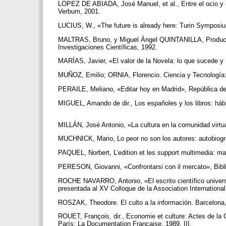
LÓPEZ DE ABIADA, José Manuel, et al., Entre el ocio y el 
Verbum, 2001.
LUCIUS, W., «The future is already here: Turin Symposium
MALTRAS, Bruno, y Miguel Ángel QUINTANILLA, Producció
Investigaciones Científicas, 1992.
MARÍAS, Javier, «El valor de la Novela: lo que sucede 
MUÑOZ, Emilio; ORNIA, Florencio. Ciencia y Tecnología:
PERAILE, Meliano, «Editar hoy en Madrid», República de 
MIGUEL, Amando de dir., Los españoles y los libros: hábit
MILLÁN, José Antonio, «La cultura en la comunidad virtu
MUCHNICK, Mario, Lo peor no son los autores: autobiogra
PAQUEL, Norbert, L’edition et les support multimedia: ma
PERESON, Giovanni, «Confrontarsi con il mercato», Bibli
ROCHE NAVARRO, Antonio, «El escrito científico universi
presentada al XV Colloque de la Association Internationa
ROSZAK, Theodore. El culto a la información. Barcelona,
ROUET, François, dir., Economie et culture: Actes de la C
París: La Documentation Française, 1989, III.