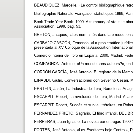
BEAUDIQUEZ, Marcelle, «Le control bibliographique retro
Bibliographie Nationale Française: statistiques 1999, Par
Book Trade Year Book: 1999: A summary of statistic abou
Association, 1999, pág. 53.
BRETON, Jacques, «Les normalités dans la p roduction et
CARBAJO CASCÓN, Fernando, «La problemática jurídica de 
presentada al XV Colloque de la Association Internationa
Comercio interior del libro en España: 2000, Madrid: Fe
COMPAGNON, Antoine, «Un monde sans auteurs?», en Ives 
CORDÓN GARCÍA, José Antonio. El registro de la Memoria:
EINAUDI, Giulio, Conversaciones con Severino Cesari, 
EPSTEIN, Jasón, La Industria del libro, Barcelona: Ana
ESCARPIT, Robert, La revolución del libro, Madrid: Alian
ESCARPIT, Robert, Succès et survie littéraires, en Rober
FERNANDEZ PRIETO, Sagrario, El libro infantil, DELIBRO
FERRERAS, Juan Ignacio, La novela por entregas 1800-18
FORTES, José Antonio, «Los Escritores bajo Control», Re