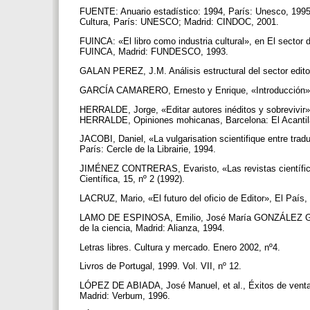
FUENTE: Anuario estadístico: 1994, París: Unesco, 1995. 
Cultura, París: UNESCO; Madrid: CINDOC, 2001.
FUINCA: «El libro como industria cultural», en El sector d
FUINCA, Madrid: FUNDESCO, 1993.
GALAN PEREZ, J.M. Análisis estructural del sector edit
GARCÍA CAMARERO, Ernesto y Enrique, «Introducción», e
HERRALDE, Jorge, «Editar autores inéditos y sobrevivir»,
HERRALDE, Opiniones mohicanas, Barcelona: El Acantil
JACOBI, Daniel, «La vulgarisation scientifique entre tradu
París: Cercle de la Librairie, 1994.
JIMÉNEZ CONTRERAS, Evaristo, «Las revistas científicas
Científica, 15, nº 2 (1992).
LACRUZ, Mario, «El futuro del oficio de Editor», El País
LAMO DE ESPINOSA, Emilio, José María GONZÁLEZ GAR
de la ciencia, Madrid: Alianza, 1994.
Letras libres. Cultura y mercado. Enero 2002, nº4.
Livros de Portugal, 1999. Vol. VII, nº 12.
LÓPEZ DE ABIADA, José Manuel, et al., Éxitos de ventas y 
Madrid: Verbum, 1996.