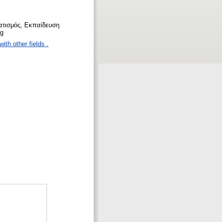
ατισμός, Εκπαίδευση
ng
ith other fields .