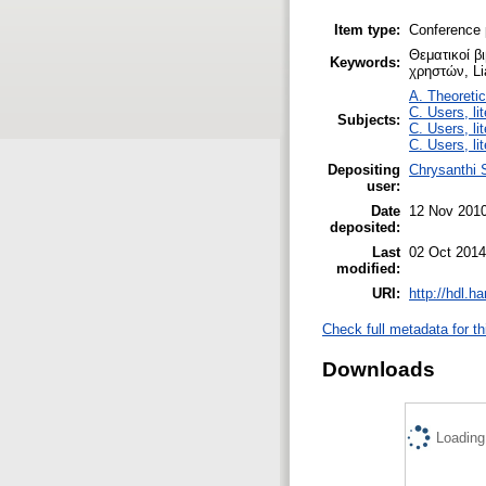
Item type:
Conference 
Θεματικοί β
Keywords:
χρηστών, Lia
A. Theoretic
C. Users, li
Subjects:
C. Users, li
C. Users, li
Depositing
Chrysanthi 
user:
Date
12 Nov 201
deposited:
Last
02 Oct 2014
modified:
URI:
http://hdl.h
Check full metadata for th
Downloads
Loading.