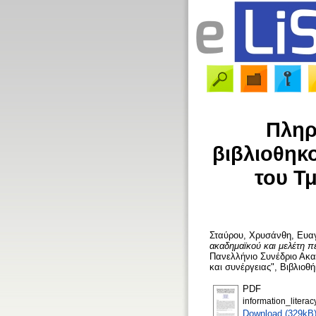
Πληρ
βιβλιοθηκ
του Τ
Σταύρου, Χρυσάνθη
,
Ευα
ακαδημαϊκού και μελέτη 
Πανελλήνιο Συνέδριο Ακαδ
και συνέργειας", Βιβλιοθ
PDF
information_literac
Download (329kB