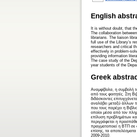
English abstr
It is without doubt, that 
The collaboration between 
librarians. The liaison li
full use of the Library’s 
researchers and critical t
effectively in problem-sol
providing information lite
The case study of the Dep
year students of the Dep
Greek abstra
Αναμφίβολα, η συμβολή τω
από τους φοιτητές. Στη Β
διδάσκοντες επιτυγχάνετα
αναλάβει μεταξύ άλλων τη
που τους παρέχει η Βιβλι
οποίοι μέσα από τον πληρ
επίλυση προβλημάτων κα
περιγράφεται η προσπάθε
πραγματοποιεί η ΒΤΠ σε 
επίσης, τα αποτελέσματα 
2009-2010.