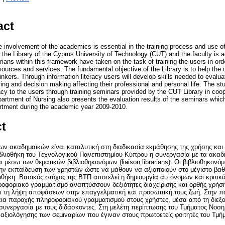
act
the involvement of the academics is essential in the training process and use o
the Library of the Cyprus University of Technology (CUT) and the faculty is a
brarians within this framework have taken on the task of training the users in 
resources and services. The fundamental objective of the Library is to help t
hinkers. Through information literacy users will develop skills needed to evalu
ving and decision making affecting their professional and personal life. The stu
racy to the users through training seminars provided by the CUT Library in coo
artment of Nursing also presents the evaluation results of the seminars which
artment during the academic year 2009-2010.
ct
ν ακαδημαϊκών είναι καταλυτική στη διαδικασία εκμάθησης της χρήσης και 
ιβλιοθήκη του Τεχνολογικού Πανεπιστημίου Κύπρου η συνεργασία με τα ακαδ
ι μέσω των θεματικών βιβλιοθηκονόμων (liaison librarians). Οι βιβλιοθηκονό
ν εκπαίδευση των χρηστών ώστε να μάθουν να αξιοποιούν στο μέγιστο βαθμό
οθήκη. Βασικός στόχος της ΒΤΠ αποτελεί η δημιουργία αυτόνομων και κριτι
οφοριακό γραμματισμό αναπτύσσουν δεξιότητες διαχείρισης και ορθής χρήση
ι τη λήψη αποφάσεων στην επαγγελματική και προσωπική τους ζωή. Στην 
ια παροχής πληροφοριακού γραμματισμού στους χρήστες, μέσα από τη διεξ
συνεργασία με τους διδάσκοντες. Στη μελέτη περίπτωσης του Τμήματος Νοση
αξιολόγησης των σεμιναρίων που έγιναν στους πρωτοετείς φοιτητές του Τμή