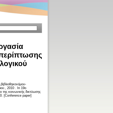
ργασία
 περίπτωσης
λογικού
 βιβλιοθηκονόμου-
ρου.
, 2010 . In 19ο
ο της κοινωνικής δικτύωσης
0. [Conference paper]