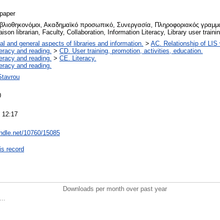
paper
ιβλιοθηκονόμοι, Ακαδημαϊκό προσωπικό, Συνεργασία, Πληροφοριακός γραμμ
ison librarian, Faculty, Collaboration, Information Literacy, Library user traini
al and general aspects of libraries and information.
>
AC. Relationship of LIS w
teracy and reading.
>
CD. User training, promotion, activities, education.
teracy and reading.
>
CE. Literacy.
teracy and reading.
Stavrou
0
 12:17
andle.net/10760/15085
is record
Downloads per month over past year
..