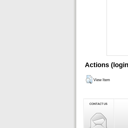
Actions (logi
View Item