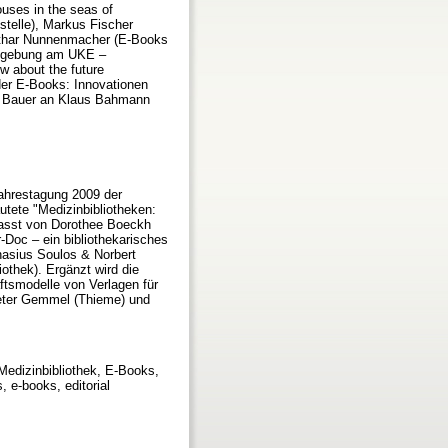
ouses in the seas of
stelle), Markus Fischer
 Lothar Nunnenmacher (E-Books
numgebung am UKE –
ew about the future
der E-Books: Innovationen
no Bauer an Klaus Bahmann
ahrestagung 2009 der
tete "Medizinbibliotheken:
fasst von Dorothee Boeckh
r-Doc – ein bibliothekarisches
nasius Soulos & Norbert
othek). Ergänzt wird die
tsmodelle von Verlagen für
Peter Gemmel (Thieme) und
Medizinbibliothek, E-Books,
, e-books, editorial