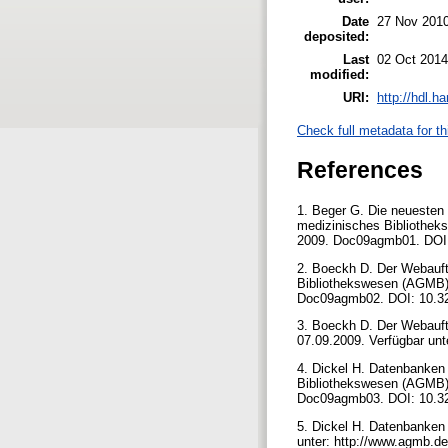
Date
27 Nov 201
deposited:
Last
02 Oct 2014
modified:
URI:
http://hdl.h
Check full metadata for th
References
1. Beger G. Die neuesten 
medizinisches Bibliothe
2009. Doc09agmb01. DOI
2. Boeckh D. Der Webauftr
Bibliothekswesen (AGMB)
Doc09agmb02. DOI: 10.
3. Boeckh D. Der Webauftr
07.09.2009. Verfügbar un
4. Dickel H. Datenbanken
Bibliothekswesen (AGMB)
Doc09agmb03. DOI: 10.
5. Dickel H. Datenbanken
unter: http://www.agmb.d