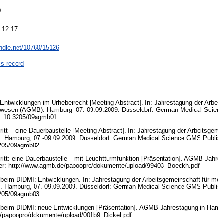
0
 12:17
andle.net/10760/15126
is record
Entwicklungen im Urheberrecht [Meeting Abstract]. In: Jahrestagung der Arbe
kswesen (AGMB). Hamburg, 07.-09.09.2009. Düsseldorf: German Medical Sci
: 10.3205/09agmb01
itt – eine Dauerbaustelle [Meeting Abstract]. In: Jahrestagung der Arbeitsge
. Hamburg, 07.-09.09.2009. Düsseldorf: German Medical Science GMS Publi
3205/09agmb02
itt: eine Dauerbaustelle – mit Leuchtturmfunktion [Präsentation]. AGMB-Jah
ter: http://www.agmb.de/papoopro/dokumente/upload/99403_Boeckh.pdf
 beim DIDMI: Entwicklungen. In: Jahrestagung der Arbeitsgemeinschaft für m
. Hamburg, 07.-09.09.2009. Düsseldorf: German Medical Science GMS Publi
3205/09agmb03
 beim DIDMI: neue Entwicklungen [Präsentation]. AGMB-Jahrestagung in Ham
e/papoopro/dokumente/upload/001b9_Dickel.pdf