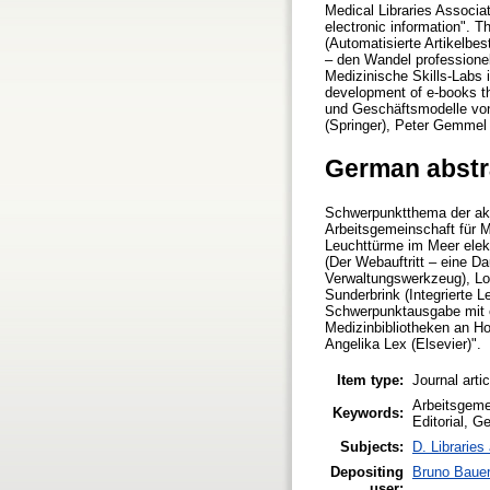
Medical Libraries Associa
electronic information". 
(Automatisierte Artikelbe
– den Wandel professione
Medizinische Skills-Labs i
development of e-books th
und Geschäftsmodelle von
(Springer), Peter Gemmel 
German abstr
Schwerpunktthema der akt
Arbeitsgemeinschaft für 
Leuchttürme im Meer elek
(Der Webauftritt – eine Da
Verwaltungswerkzeug), Lo
Sunderbrink (Integrierte 
Schwerpunktausgabe mit e
Medizinbibliotheken an H
Angelika Lex (Elsevier)".
Item type:
Journal arti
Arbeitsgeme
Keywords:
Editorial, G
Subjects:
D. Libraries
Depositing
Bruno Baue
user: