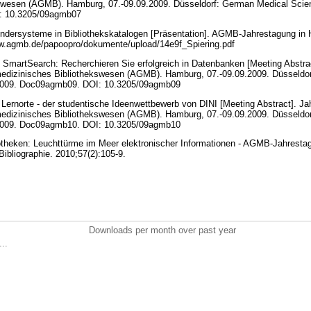
kswesen (AGMB). Hamburg, 07.-09.09.2009. Düsseldorf: German Medical Sci
: 10.3205/09agmb07
dersysteme in Bibliothekskatalogen [Präsentation]. AGMB-Jahrestagung in 
www.agmb.de/papoopro/dokumente/upload/14e9f_Spiering.pdf
SmartSearch: Recherchieren Sie erfolgreich in Datenbanken [Meeting Abstrac
medizinisches Bibliothekswesen (AGMB). Hamburg, 07.-09.09.2009. Düsseldo
2009. Doc09agmb09. DOI: 10.3205/09agmb09
Lernorte - der studentische Ideenwettbewerb von DINI [Meeting Abstract]. Ja
medizinisches Bibliothekswesen (AGMB). Hamburg, 07.-09.09.2009. Düsseldo
2009. Doc09agmb10. DOI: 10.3205/09agmb10
otheken: Leuchttürme im Meer elektronischer Informationen - AGMB-Jahrestag
Bibliographie. 2010;57(2):105-9.
Downloads per month over past year
..