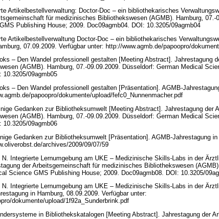
rte Artikelbestellverwaltung: Doctor-Doc – ein bibliothekarisches Verwaltungs
eitsgemeinschaft für medizinisches Bibliothekswesen (AGMB). Hamburg, 07.-0
 GMS Publishing House; 2009. Doc09agmb04. DOI: 10.3205/09agmb04
rte Artikelbestellverwaltung Doctor-Doc – ein bibliothekarisches Verwaltungsw
mburg, 07.09.2009. Verfügbar unter: http://www.agmb.de/papoopro/dokument
ks – Den Wandel professionell gestalten [Meeting Abstract]. Jahrestagung de
kswesen (AGMB). Hamburg, 07.-09.09.2009. Düsseldorf: German Medical Sci
: 10.3205/09agmb05
ks – Den Wandel professionell gestalten [Präsentation]. AGMB-Jahrestagun
/www.agmb.de/papoopro/dokumente/upload/fefc0_Nunnenmacher.pdf
nige Gedanken zur Bibliotheksumwelt [Meeting Abstract]. Jahrestagung der A
kswesen (AGMB). Hamburg, 07.-09.09.2009. Düsseldorf: German Medical Sci
: 10.3205/09agmb06
inige Gedanken zur Bibliotheksumwelt [Präsentation]. AGMB-Jahrestagung in
ww.oliverobst.de/archives/2009/09/07/59
 N. Integrierte Lernumgebung am UKE – Medizinische Skills-Labs in der Ärztli
estagung der Arbeitsgemeinschaft für medizinisches Bibliothekswesen (AGMB)
cal Science GMS Publishing House; 2009. Doc09agmb08. DOI: 10.3205/09
 N. Integrierte Lernumgebung am UKE – Medizinische Skills-Labs in der Ärztli
restagung in Hamburg, 08.09.2009. Verfügbar unter:
opro/dokumente/upload/1f92a_Sunderbrink.pdf
dersysteme in Bibliothekskatalogen [Meeting Abstract]. Jahrestagung der Ar