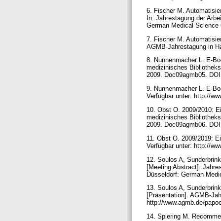
6. Fischer M. Automatisie
In: Jahrestagung der Arb
German Medical Science
7. Fischer M. Automatisie
AGMB-Jahrestagung in Ha
8. Nunnenmacher L. E-Boo
medizinisches Bibliothe
2009. Doc09agmb05. DOI
9. Nunnenmacher L. E-Boo
Verfügbar unter: http:/
10. Obst O. 2009/2010: Ei
medizinisches Bibliothe
2009. Doc09agmb06. DOI
11. Obst O. 2009/2019: E
Verfügbar unter: http://w
12. Soulos A, Sunderbrink
[Meeting Abstract]. Jahr
Düsseldorf: German Medi
13. Soulos A, Sunderbrink
[Präsentation]. AGMB-Jah
http://www.agmb.de/papo
14. Spiering M. Recommen