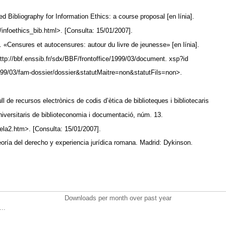
 Bibliography for Information Ethics: a course proposal [en línia].
/infoethics_bib.html>. [Consulta: 15/01/2007].
«Censures et autocensures: autour du livre de jeunesse» [en línia].
ttp://bbf.enssib.fr/sdx/BBF/frontoffice/1999/03/document. xsp?id
99/03/fam-dossier/dossier&statutMaitre=non&statutFils=non>.
 de recursos electrònics de codis d’ètica de biblioteques i bibliotecaris
universitaris de biblioteconomia i documentació, núm. 13.
ela2.htm>. [Consulta: 15/01/2007].
oría del derecho y experiencia jurídica romana. Madrid: Dykinson.
Downloads per month over past year
..