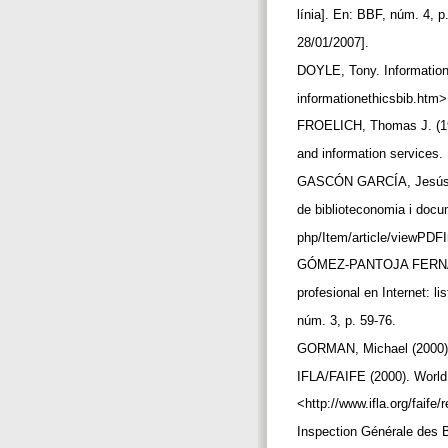
línia]. En: BBF, núm. 4, p
28/01/2007].
DOYLE, Tony. Information E
informationethicsbib.htm>
FROELICH, Thomas J. (1997
and information services.
GASCÓN GARCÍA, Jesús (20
de biblioteconomia i docu
php/Item/article/viewPDFI
GÓMEZ-PANTOJA FERNÁND
profesional en Internet: 
núm. 3, p. 59-76.
GORMAN, Michael (2000). O
IFLA/FAIFE (2000). World 
<http://www.ifla.org/faife
Inspection Générale des B