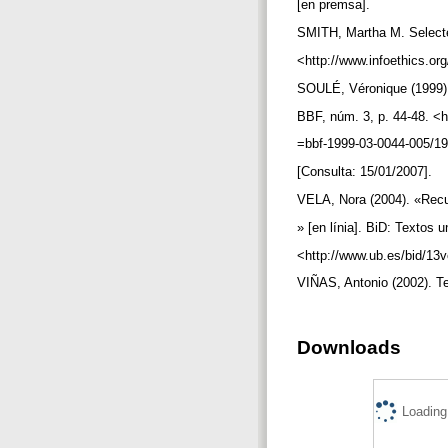
[en premsa].
SMITH, Martha M. Selected
<http://www.infoethics.org
SOULÉ, Véronique (1999). 
BBF, núm. 3, p. 44-48. <h
=bbf-1999-03-0044-005/19
[Consulta: 15/01/2007].
VELA, Nora (2004). «Recull
» [en línia]. BiD: Textos 
<http://www.ub.es/bid/13v
VIÑAS, Antonio (2002). Te
Downloads
Loading.