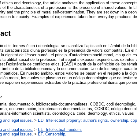
of ethics and deontology, the article analyses the application of these concepts 
 of the characteristics of a profession is the presence of shared values. In 
ity and the principle of moral self-determination. They are set down in a deont
fession to society. Examples of experiences taken from everyday practices d
.
ract
ció dels termes ètica i deontologia, se n’analitza l’aplicació en l’àmbit de la bib
s característics d’una professió és la presència de valors compartits. En el 
la dignitat de l’ésser humà i el principi d’autodeterminació moral, els quals 
 la utilitat social de la professió. Tot seguit s’exposen experiències extretes 
st l’existència de conflictes ètics. [CAS] A partir de la definición de los térm
el ámbito de la biblioteconomia y la documentación. Uno de los rasgos caracte
ompartidos. En nuestro ámbito, estos valores se basan en el respeto a la dig
ción moral, los cuales se plasman en un código deontológico que da testimonio
se exponen experiencias extraídas de la práctica profesional diaria que ponen
r
mia, documentació, bibliotecaris-documentalistes, COBDC, codi deontològic, d
omía, documentación, bibliotecarios-documentalistas, COBDC, código deontoló
rarians-information scientists, deontological code, deontology, ethics, values
g and legal issues.
>
ED. Intellectual property: author's rights, ownership, cop
g and legal issues.
>
EE. Intellectual freedom.
g and legal issues.
>
EF. Censorship.