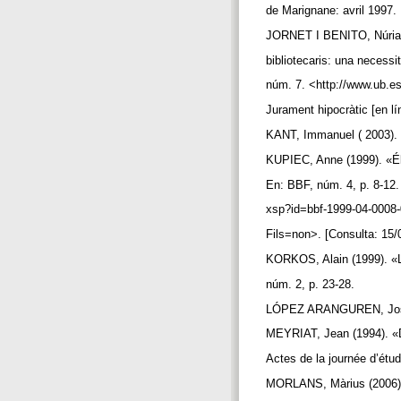
de Marignane: avril 1997.
JORNET I BENITO, Núria;
bibliotecaris: una necessi
núm. 7. <http://www.ub.es
Jurament hipocràtic [en lí
KANT, Immanuel ( 2003). C
KUPIEC, Anne (1999). «Élé
En: BBF, núm. 4, p. 8-12.
xsp?id=bbf-1999-04-0008-
Fils=non>. [Consulta: 15/
KORKOS, Alain (1999). «Le 
núm. 2, p. 23-28.
LÓPEZ ARANGUREN, José L
MEYRIAT, Jean (1994). «Dé
Actes de la journée d’ét
MORLANS, Màrius (2006). «E