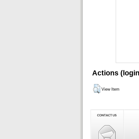
Actions (logi
View Item