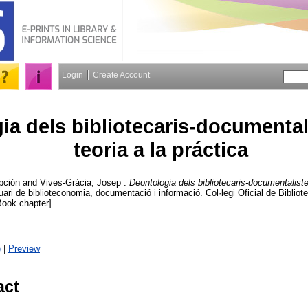
Login
Create Account
a dels bibliotecaris-documentali
teoria a la práctica
pción
and
Vives-Gràcia, Josep
.
Deontologia dels bibliotecaris-documentalistes
ri de biblioteconomia, documentació i informació. Col·legi Oficial de Biblio
Book chapter]
)
|
Preview
act