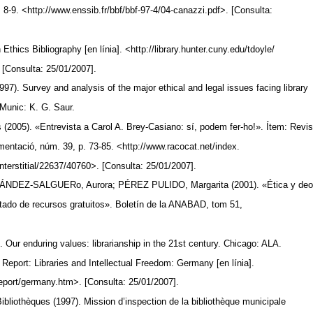
. 8-9. <http://www.enssib.fr/bbf/bbf-97-4/04-canazzi.pdf>. [Consulta:
thics Bibliography [en línia]. <http://library.hunter.cuny.edu/tdoyle/
 [Consulta: 25/01/2007].
). Survey and analysis of the major ethical and legal issues facing library
 Munic: K. G. Saur.
05). «Entrevista a Carol A. Brey-Casiano: sí, podem fer-ho!». Ítem: Revi
mentació, núm. 39, p. 73-85. <http://www.racocat.net/index.
nterstitial/22637/40760>. [Consulta: 25/01/2007].
EZ-SALGUERo, Aurora; PÉREZ PULIDO, Margarita (2001). «Ética y deo
listado de recursos gratuitos». Boletín de la ANABAD, tom 51,
ur enduring values: librarianship in the 21st century. Chicago: ALA.
Report: Libraries and Intellectual Freedom: Germany [en línia].
/report/germany.htm>. [Consulta: 25/01/2007].
ibliothèques (1997). Mission d’inspection de la bibliothèque municipale