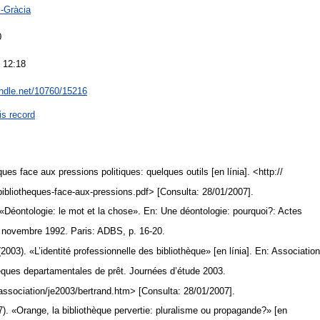
-Gràcia
0
 12:18
andle.net/10760/15216
is record
ues face aux pressions politiques: quelques outils [en línia]. <http://
ibliotheques-face-aux-pressions.pdf> [Consulta: 28/01/2007].
Déontologie: le mot et la chose». En: Une déontologie: pourquoi?: Actes
6 novembre 1992. Paris: ADBS, p. 16-20.
3). «L’identité professionnelle des bibliothèque» [en línia]. En: Associatio
hèques departamentales de prêt. Journées d’étude 2003.
association/je2003/bertrand.htm> [Consulta: 28/01/2007].
. «Orange, la bibliothèque pervertie: pluralisme ou propagande?» [en