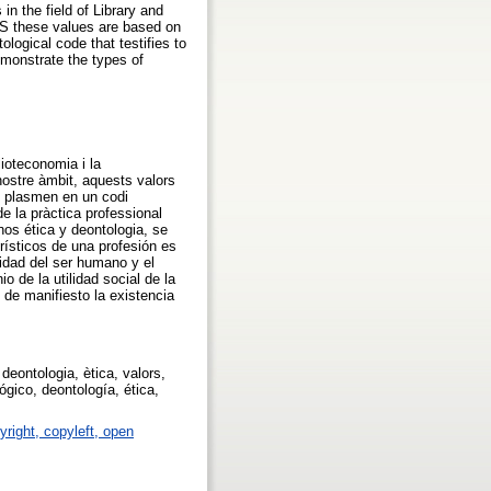
in the field of Library and
LIS these values are based on
ological code that testifies to
emonstrate the types of
lioteconomia i la
nostre àmbit, aquests valors
es plasmen en un codi
de la pràctica professional
inos ética y deontologia, se
rísticos de una profesión es
nidad del ser humano y el
 de la utilidad social de la
 de manifiesto la existencia
eontologia, ètica, valors,
gico, deontología, ética,
yright, copyleft, open