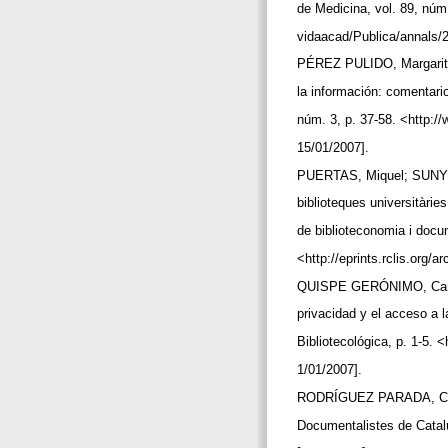
de Medicina, vol. 89, nú
vidaacad/Publica/annals/
PÉREZ PULIDO, Margarita (
la información: comentari
núm. 3, p. 37-58. <http:/
15/01/2007].
PUERTAS, Miquel; SUNYER,
biblioteques universitàri
de biblioteconomia i docu
<http://eprints.rclis.org/
QUISPE GERÓNIMO, Carlos (
privacidad y el acceso a 
Bibliotecológica, p. 1-5. 
1/01/2007].
RODRÍGUEZ PARADA, Concepc
Documentalistes de Catal