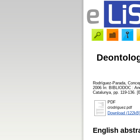
Deontologi
Rodríguez-Parada, Conce
2006 In: BIBLIODOC : Anua
Catalunya, pp. 119-136. [
PDF
crodriguez.pdf
Download (122kB
English abstr