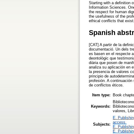
Starting with a definition 
Information Sciences. One
the respect for human dign
the usefulness of the pro
ethical conflicts that exist
Spanish abst
[CAT] A partir de la defini
documentació. Un dels tret
es basen en el respecte a 
deontològic que testimonia
diària que posen de manife
analiza su aplicación en 
la presencia de valores c
principio de autodetermina
profesión. A continuación 
de conflictos éticos.
Item type:
Book chapte
Bibliotecono
Keywords:
Bibliotecon
valores, Lib
E. Publishin
access.
Subjects:
E. Publishin
E. Publishin