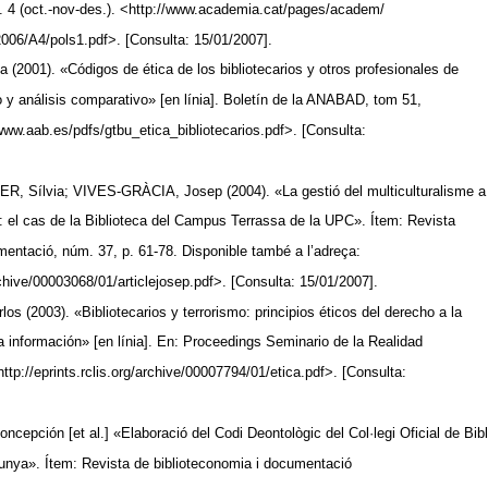
m. 4 (oct.-nov-des.). <http://www.academia.cat/pages/academ/
2006/A4/pols1.pdf>. [Consulta: 15/01/2007].
2001). «Códigos de ética de los bibliotecarios y otros profesionales de
o y análisis comparativo» [en línia]. Boletín de la ANABAD, tom 51,
/www.aab.es/pdfs/gtbu_etica_bibliotecarios.pdf>. [Consulta:
 Sílvia; VIVES-GRÀCIA, Josep (2004). «La gestió del multiculturalisme a
es: el cas de la Biblioteca del Campus Terrassa de la UPC». Ítem: Revista
mentació, núm. 37, p. 61-78. Disponible també a l’adreça:
archive/00003068/01/articlejosep.pdf>. [Consulta: 15/01/2007].
2003). «Bibliotecarios y terrorismo: principios éticos del derecho a la
la información» [en línia]. En: Proceedings Seminario de la Realidad
<http://eprints.rclis.org/archive/00007794/01/etica.pdf>. [Consulta:
ión [et al.] «Elaboració del Codi Deontològic del Col·legi Oficial de Bibl
unya». Ítem: Revista de biblioteconomia i documentació