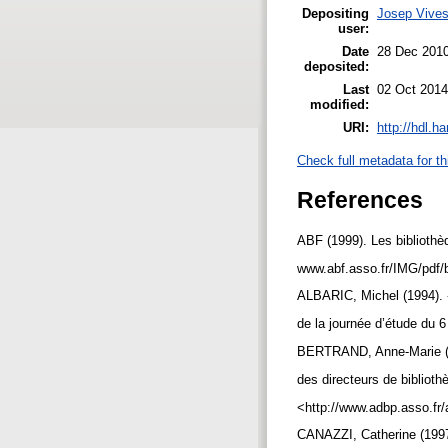
Depositing
Josep Vives
user:
Date
28 Dec 201
deposited:
Last
02 Oct 2014
modified:
URI:
http://hdl.h
Check full metadata for th
References
ABF (1999). Les bibliothèq
www.abf.asso.fr/IMG/pdf/b
ALBARIC, Michel (1994). «
de la journée d’étude du 
BERTRAND, Anne-Marie (200
des directeurs de bibliot
<http://www.adbp.asso.fr/
CANAZZI, Catherine (1997)