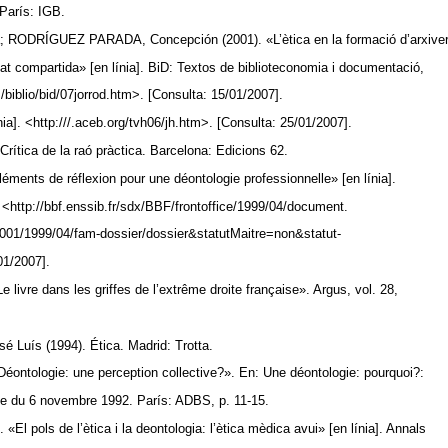
 París: IGB.
 RODRÍGUEZ PARADA, Concepción (2001). «L’ètica en la formació d’arxiver
tat compartida» [en línia]. BiD: Textos de biblioteconomia i documentació,
/biblio/bid/07jorrod.htm>. [Consulta: 15/01/2007].
nia]. <http:///.aceb.org/tvh06/jh.htm>. [Consulta: 25/01/2007].
rítica de la raó pràctica. Barcelona: Edicions 62.
ments de réflexion pour une déontologie professionnelle» [en línia].
 <http://bbf.enssib.fr/sdx/BBF/frontoffice/1999/04/document.
001/1999/04/fam-dossier/dossier&statutMaitre=non&statut-
01/2007].
livre dans les griffes de l’extrême droite française». Argus, vol. 28,
uís (1994). Ética. Madrid: Trotta.
ontologie: une perception collective?». En: Une déontologie: pourquoi?:
ude du 6 novembre 1992. París: ADBS, p. 11-15.
l pols de l’ètica i la deontologia: l’ètica mèdica avui» [en línia]. Annals