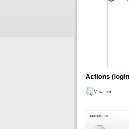
Actions (logi
View Item