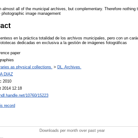
n almost all of the municipal archives, but complementary. Therefore nothing to
he photographic image management
ract
sentess en la práctica totalidad de los archivos municipales, pero con un ca
 fototecas dedicadas en exclusiva a la gestión de imágenes fotográficas
rence paper
graphies
raries as physical collections.
>
DL. Archives.
A DIAZ
c 2010
t 2014 12:18
/hdl.handle.net/10760/15223
is record
Downloads per month over past year
..