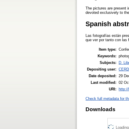
The pictures are present i
devoted exclusively to t
Spanish abst
Las fotografías están pre
que ver por tanto con las
Item type:
Confe
Keywords:
photo
Subjects:
D. Lib
Depositing user:
CERD
Date deposited:
29 De
Last modified:
02 Oc
URI:
http:/
Check full metadata for th
Downloads
Loading.