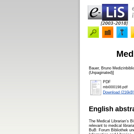
Medi
Bauer, Bruno
Medizinbibli
(Unpaginated)]
PDF
mbi000198.pdf
Download (216kB
English abstr
The Medical Librarian’s Bi
relevant to medical librar
BuB: Forum Bibliothek und