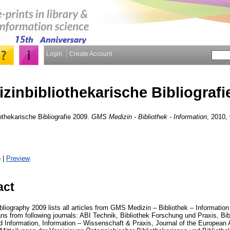
Login
Create Account
zinbibliothekarische Bibliografi
othekarische Bibliografie 2009.
GMS Medizin - Bibliothek - Information
, 2010, 
)
|
Preview
act
bliography 2009 lists all articles from GMS Medizin – Bibliothek – Information
ians from following journals: ABI Technik, Bibliothek Forschung und Praxis, Bib
 Information, Information – Wissenschaft & Praxis, Journal of the European A