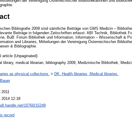
 Mitteilungen der Vereinigung Österreichischer Bibliothekarinnen und Bibliotheka
graphie.
act
rischen Bibliografie 2009 sind sämtliche Beiträge von GMS Medizin – Biblioth
levante Beiträge in folgenden Zeitschriften erfasst: ABI Technik, Bibliothek 
line, BuB: Forum Bibliothek und Information, Information – Wissenschaft & Pr
ormation and Libraries, Mitteilungen der Vereinigung Österreichischer Biblioth
swesen & Bibliographie.
l article (Unpaginated)
l library, medical librarian, bibliography 2009, Medizinische Bibliothek, Medizin
raries as physical collections.
>
DK. Health libraries, Medical libraries.
 Bauer
n 2011
 2014 12:18
/hdl.handle.net/10760/15249
is record