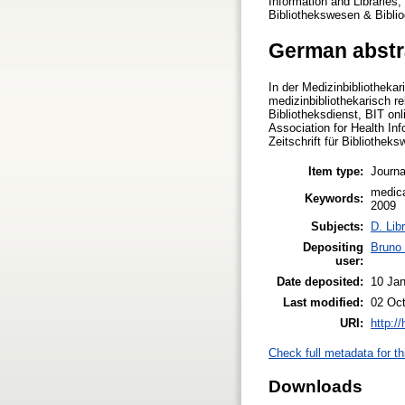
Information and Libraries,
Bibliothekswesen & Biblio
German abstr
In der Medizinbibliotheka
medizinbibliothekarisch re
Bibliotheksdienst, BIT on
Association for Health Inf
Zeitschrift für Bibliothek
Item type:
Journa
medica
Keywords:
2009
Subjects:
D. Lib
Depositing
Bruno
user:
Date deposited:
10 Ja
Last modified:
02 Oct
URI:
http:/
Check full metadata for th
Downloads