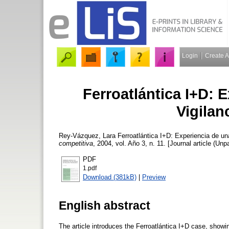
Login
Create 
Ferroatlántica I+D: 
Vigilan
Rey-Vázquez, Lara
Ferroatlántica I+D: Experiencia de un
competitiva
, 2004, vol. Año 3, n. 11. [Journal article (Unp
PDF
1.pdf
Download (381kB)
|
Preview
English abstract
The article introduces the Ferroatlántica I+D case, show