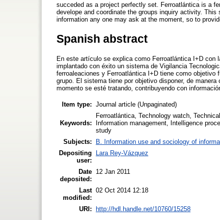
succeded as a project perfectly set. Ferroatlántica is a 
develope and coordinate the groups inquiry activity. This
information any one may ask at the moment, so to provide
Spanish abstract
En este artículo se explica como Ferroatlántica I+D con l
implantado con éxito un sistema de Vigilancia Tecnologica
ferroaleaciones y Ferroatlántica I+D tiene como objetivo f
grupo. El sistema tiene por objetivo disponer, de manera
momento se esté tratando, contribuyendo con información
Item type:
Journal article (Unpaginated)
Ferroatlántica, Technology watch, Technical 
Keywords:
Information management, Intelligence proces
study
Subjects:
B. Information use and sociology of informa
Depositing
Lara Rey-Vázquez
user:
Date
12 Jan 2011
deposited:
Last
02 Oct 2014 12:18
modified:
URI:
http://hdl.handle.net/10760/15258