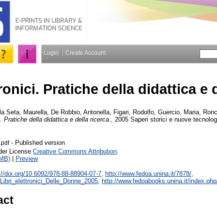
Login
Create Account
tronici. Pratiche della didattica e 
la Seta, Maurella
,
De Robbio, Antonella
,
Figari, Rodolfo
,
Guercio, Maria
,
Ronc
i. Pratiche della didattica e della ricerca.
, 2005 Saperi storici e nuove tecnolog
- Published version
i.pdf
nder License
Creative Commons Attribution
.
4MB)
|
Preview
://doi.org/10.6092/978-88-88904-07-7
,
http://www.fedoa.unina.it/7878/
,
s/Libri_elettronici_Delle_Donne_2005
,
http://www.fedoabooks.unina.it/index.ph
act