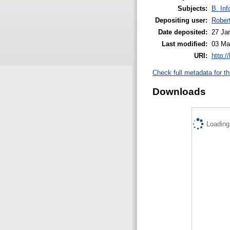
Subjects:
B. Inf
Depositing user:
Rober
Date deposited:
27 Ja
Last modified:
03 Ma
URI:
http:/
Check full metadata for th
Downloads
Loading.