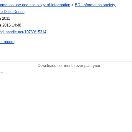
ormation use and sociology of information
>
BD. Information society.
to Delle Donne
n 2011
r 2015 14:48
/hdl.handle.net/10760/15314
is record
Downloads per month over past year
..