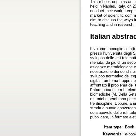
This e-book contains arti
held in Naples, Italy, on 
conduct their work, keep u
market of scientific comm
aim to discuss the ways in
teaching and in research, 
Italian abstra
Il volume raccoglie gli atti
presso l'Università degli S
sviluppo delle reti telemati
ritenuta, da più di un seco
esigenze metodologiche e 
ricostruzione dei condizion
sviluppo normativo del cop
digitali, un tema troppo sp
affrontato il problema dell
l'informatica e le reti tel
biomediche (M. Della Seta) 
e storiche sembrano percor
tre discipline. Eppure, a u
strada a nuove convergenze
consapevole delle reti tel
pubblicare, in formato elet
Item type:
Book
Keywords:
e-book