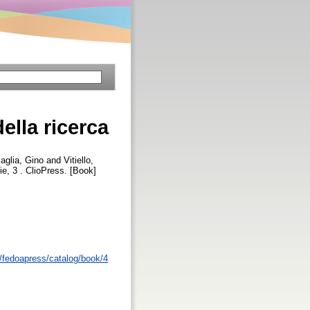
della ricerca
aglia, Gino
and
Vitiello,
ie, 3 . ClioPress. [Book]
p/fedoapress/catalog/book/4