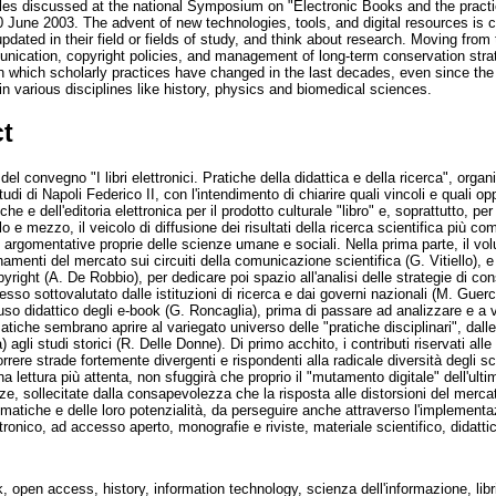
cles discussed at the national Symposium on "Electronic Books and the practi
20 June 2003. The advent of new technologies, tools, and digital resources is
pdated in their field or fields of study, and think about research. Moving from 
unication, copyright policies, and management of long-term conservation stra
 which scholarly practices have changed in the last decades, even since the e
in various disciplines like history, physics and biomedical sciences.
ct
 del convegno "I libri elettronici. Pratiche della didattica e della ricerca", orga
tudi di Napoli Federico II, con l'intendimento di chiarire quali vincoli e quali o
che e dell'editoria elettronica per il prodotto culturale "libro" e, soprattutto, pe
lo e mezzo, il veicolo di diffusione dei risultati della ricerca scientifica più 
argomentative proprie delle scienze umane e sociali. Nella prima parte, il v
amenti del mercato sui circuiti della comunicazione scientifica (G. Vitiello), e 
yright (A. De Robbio), per dedicare poi spazio all'analisi delle strategie di c
esso sottovalutato dalle istituzioni di ricerca e dai governi nazionali (M. Guer
'uso didattico degli e-book (G. Roncaglia), prima di passare ad analizzare e a v
ematiche sembrano aprire al variegato universo delle "pratiche disciplinari", dalle
agli studi storici (R. Delle Donne). Di primo acchito, i contributi riservati al
rere strade fortemente divergenti e rispondenti alla radicale diversità degli sc
na lettura più attenta, non sfuggirà che proprio il "mutamento digitale" dell'ul
, sollecitate dalla consapevolezza che la risposta alle distorsioni del merca
ematiche e delle loro potenzialità, da perseguire anche attraverso l'implementa
tronico, ad accesso aperto, monografie e riviste, materiale scientifico, didatti
, open access, history, information technology, scienza dell'informazione, libri