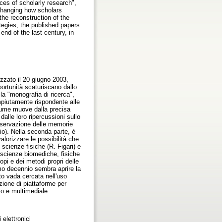
ces of scholarly research",
 changing how scholars
the reconstruction of the
tegies, the published papers
nd of the last century, in
nizzato il 20 giugno 2003,
pportunità scaturiscano dallo
r la "monografia di ricerca",
compiutamente rispondente alle
olume muove dalla precisa
dalle loro ripercussioni sullo
onservazione delle memorie
cio). Nella seconda parte, è
alorizzare le possibilità che
 scienze fisiche (R. Figari) e
le scienze biomediche, fisiche
opi e dei metodi propri delle
timo decennio sembra aprire la
to vada cercata nell'uso
zione di piattaforme per
co e multimediale.
 elettronici