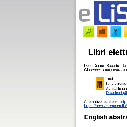
Libri elet
Delle Donne, Roberto
,
Del
Giuseppe
.
Libri elettronic
Text
librielettronic
Available u
Download (
Alternative locations:
http
https://archive.org/detail
English abstr