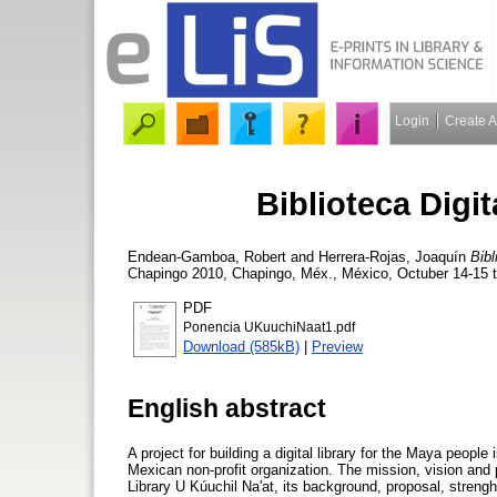
Login
Create 
Biblioteca Digi
Endean-Gamboa, Robert
and
Herrera-Rojas, Joaquín
Bibl
Chapingo 2010, Chapingo, Méx., México, Octuber 14-15 th
PDF
Ponencia UKuuchiNaat1.pdf
Download (585kB)
|
Preview
English abstract
A project for building a digital library for the Maya peo
Mexican non-profit organization. The mission, vision and 
Library U Kúuchil Na'at, its background, proposal, stren