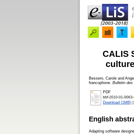
CALIS S
cultur
Bessero, Carole
and
Angel
francophone.
Bulletin des
PDF
bbf-2010-01-0063-
Download (1MB)
English abstr
Adapting software designe