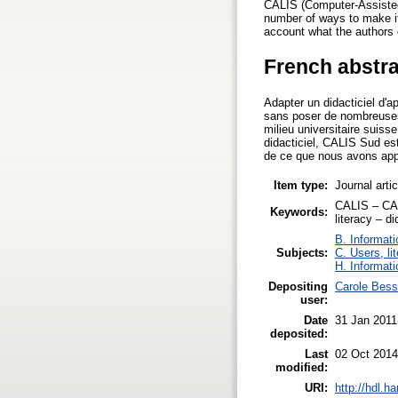
CALIS (Computer-Assisted 
number of ways to make it
account what the authors c
French abstra
Adapter un didacticiel d'a
sans poser de nombreuses 
milieu universitaire suiss
didacticiel, CALIS Sud est
de ce que nous avons appe
Item type:
Journal arti
CALIS – CAL
Keywords:
literacy – d
B. Informati
Subjects:
C. Users, li
H. Informati
Depositing
Carole Bess
user:
Date
31 Jan 2011
deposited:
Last
02 Oct 2014
modified:
URI:
http://hdl.h