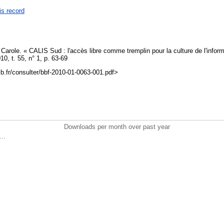
is record
Carole. « CALIS Sud : l'accès libre comme tremplin pour la culture de l'inform
0, t. 55, n° 1, p. 63-69
sib.fr/consulter/bbf-2010-01-0063-001.pdf>
Downloads per month over past year
..