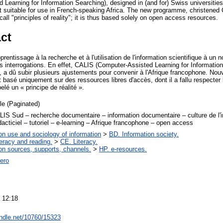
Learning for Information Searching), designed in (and for) Swiss universities
 suitable for use in French-speaking Africa. The new programme, christened 
all "principles of reality"; it is thus based solely on open access resources.
ct
pprentissage à la recherche et à l'utilisation de l'information scientifique à u
interrogations. En effet, CALIS (Computer-Assisted Learning for Information
e, a dû subir plusieurs ajustements pour convenir à l'Afrique francophone. Nou
 basé uniquement sur des ressources libres d'accès, dont il a fallu respecter 
lé un « principe de réalité ».
cle (Paginated)
IS Sud – recherche documentaire – information documentaire – culture de l'i
idacticiel – tutoriel – e-learning – Afrique francophone – open access
on use and sociology of information
>
BD. Information society.
teracy and reading.
>
CE. Literacy.
on sources, supports, channels.
>
HP. e-resources.
ero
 12:18
andle.net/10760/15323