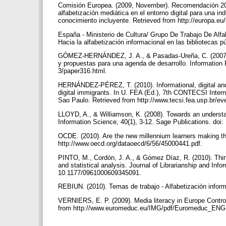
Comisión Europea. (2009, November). Recomendación 200
alfabetización mediática en el entorno digital para una i
conocimiento incluyente. Retrieved from http://europa.
España - Ministerio de Cultura/ Grupo De Trabajo De Alfa
Hacia la alfabetización informacional en las bibliotecas 
GÓMEZ-HERNÁNDEZ, J. A., & Pasadas-Ureña, C. (2007). La
y propuestas para una agenda de desarrollo. Information Re
3/paper316.html.
HERNÁNDEZ-PÉREZ, T. (2010). Informational, digital and 
digital immigrants. In U. FEA (Ed.), 7th CONTECSI Inte
Sao Paulo. Retrieved from http://www.tecsi.fea.usp.br/ev
LLOYD, A., & Williamson, K. (2008). Towards an understand
Information Science, 40(1), 3-12. Sage Publications. do
OCDE. (2010). Are the new millennium learners making t
http://www.oecd.org/dataoecd/6/56/45000441.pdf.
PINTO, M., Cordón, J. A., & Gómez Díaz, R. (2010). Thirty
and statistical analysis. Journal of Librarianship and Inf
10.1177/0961000609345091.
REBIUN. (2010). Temas de trabajo - Alfabetización inform
VERNIERS, E. P. (2009). Media literacy in Europe Contro
from http://www.euromeduc.eu/IMG/pdf/Euromeduc_ENG