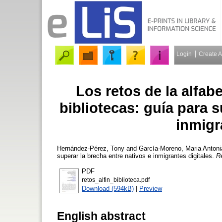
Login
Create 
Los retos de la alfab
bibliotecas: guía para s
inmigr
Hernández-Pérez, Tony
and
García-Moreno, Maria Antoni
superar la brecha entre nativos e inmigrantes digitales.
R
PDF
retos_alfin_biblioteca.pdf
Download (594kB)
|
Preview
English abstract