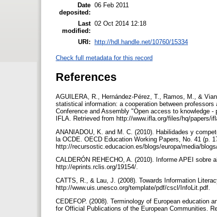
Date
06 Feb 2011
deposited:
Last
02 Oct 2014 12:18
modified:
URI:
http://hdl.handle.net/10760/15334
Check full metadata for this record
References
AGUILERA, R., Hernández-Pérez, T., Ramos, M., & Vianel
statistical information: a cooperation between professors
Conference and Assembly "Open access to knowledge - p
IFLA. Retrieved from http://www.ifla.org/files/hq/papers/if
ANANIADOU, K. and M. C. (2010). Habilidades y competen
la OCDE. OECD Education Working Papers, No. 41 (p. 17
http://recursostic.educacion.es/blogs/europa/media/bl
CALDERÓN REHECHO, A. (2010). Informe APEI sobre alfab
http://eprints.rclis.org/19154/.
CATTS, R., & Lau, J. (2008). Towards Information Literacy
http://www.uis.unesco.org/template/pdf/cscl/InfoLit.pdf.
CEDEFOP. (2008). Terminology of European education and 
for Official Publications of the European Communities. 