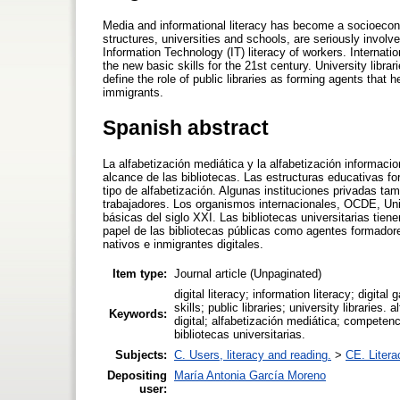
Media and informational literacy has become a socioecon
structures, universities and schools, are seriously involved
Information Technology (IT) literacy of workers. Intern
the new basic skills for the 21st century. University libra
define the role of public libraries as forming agents that 
immigrants.
Spanish abstract
La alfabetización mediática y la alfabetización informac
alcance de las bibliotecas. Las estructuras educativas f
tipo de alfabetización. Algunas instituciones privadas ta
trabajadores. Los organismos internacionales, OCDE, Un
básicas del siglo XXI. Las bibliotecas universitarias tien
papel de las bibliotecas públicas como agentes formador
nativos e inmigrantes digitales.
Item type:
Journal article (Unpaginated)
digital literacy; information literacy; digita
skills; public libraries; university libraries.
Keywords:
digital; alfabetización mediática; competenc
bibliotecas universitarias.
Subjects:
C. Users, literacy and reading.
>
CE. Litera
Depositing
María Antonia García Moreno
user: