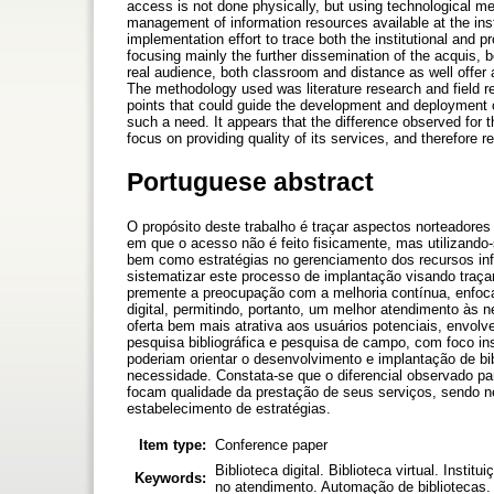
access is not done physically, but using technological mea
management of information resources available at the inst
implementation effort to trace both the institutional and 
focusing mainly the further dissemination of the acquis, b
real audience, both classroom and distance as well offer a
The methodology used was literature research and field res
points that could guide the development and deployment of
such a need. It appears that the difference observed for 
focus on providing quality of its services, and therefore
Portuguese abstract
O propósito deste trabalho é traçar aspectos norteadores
em que o acesso não é feito fisicamente, mas utilizando
bem como estratégias no gerenciamento dos recursos info
sistematizar este processo de implantação visando traçar
premente a preocupação com a melhoria contínua, enfoca
digital, permitindo, portanto, um melhor atendimento às 
oferta bem mais atrativa aos usuários potenciais, envolve
pesquisa bibliográfica e pesquisa de campo, com foco inst
poderiam orientar o desenvolvimento e implantação de bi
necessidade. Constata-se que o diferencial observado pa
focam qualidade da prestação de seus serviços, sendo n
estabelecimento de estratégias.
Item type:
Conference paper
Biblioteca digital. Biblioteca virtual. Inst
Keywords:
no atendimento. Automação de bibliotecas. Dig