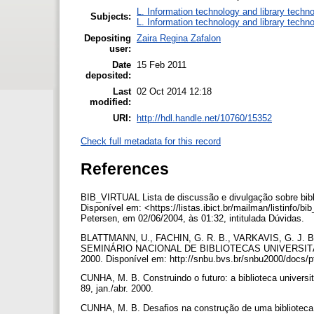
L. Information technology and library techn
Subjects:
L. Information technology and library techn
Depositing
Zaira Regina Zafalon
user:
Date
15 Feb 2011
deposited:
Last
02 Oct 2014 12:18
modified:
URI:
http://hdl.handle.net/10760/15352
Check full metadata for this record
References
BIB_VIRTUAL Lista de discussão e divulgação sobre biblio
Disponível em: <https://listas.ibict.br/mailman/listinfo/
Petersen, em 02/06/2004, às 01:32, intitulada Dúvidas.
BLATTMANN, U., FACHIN, G. R. B., VARKAVIS, G. J. Bibl
SEMINÁRIO NACIONAL DE BIBLIOTECAS UNIVERSITÁRIAS, 1
2000. Disponível em: http://snbu.bvs.br/snbu2000/docs/p
CUNHA, M. B. Construindo o futuro: a biblioteca universitá
89, jan./abr. 2000.
CUNHA, M. B. Desafios na construção de uma biblioteca dig