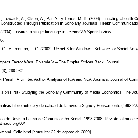
L.; Edwards, A.; Olson, A.; Pai, A., y Torres, M. B. (2004). Enacting «Health 
onstructed Through Publication in Scholarly Journals. Health Communication
(2004). Towards a single language in science? A Spanish view.
195.
 M. G., y Freeman, L. C. (2002). Ucinet 6 for Windows: Software for Social Net
Impact Factor Wars: Episode V – The Empire Strikes Back. Journal
4 (3), 260-262.
or Perish: A Limited Author Analysis of ICA and NCA Journals. Journal of Comm
’s on First? Studying the Scholarly Community of Media Economics. The Jo
nálisis bibliométrico y de calidad de la revista Signo y Pensamiento (1982-20
tica de Revista Latina de Comunicación Social, 1998-2008. Revista latina de c
atinacs.org/09/
ymond_Colle.html [consulta: 22 de agosto de 2009].