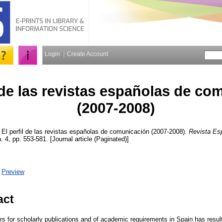
Login
Create Account
l de las revistas españolas de c
(2007-2008)
El perfil de las revistas españolas de comunicación (2007-2008).
Revista Es
n. 4, pp. 553-581. [Journal article (Paginated)]
|
Preview
act
rs for scholarly publications and of academic requirements in Spain has resul