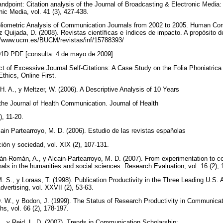
ndpoint: Citation analysis of the Journal of Broadcasting & Electronic Media:
nic Media, vol. 41 (3), 427-438.
Bibliometric Analysis of Communication Journals from 2002 to 2005. Human Co
z Quijada, D. (2008). Revistas científicas e índices de impacto. A propósito 
p://www.ucm.es/BUCM/revistas/inf/15788393/
1D.PDF [consulta: 4 de mayo de 2009].
act of Excessive Journal Self-Citations: A Case Study on the Folia Phoniatrica
thics, Online First.
H. A., y Meltzer, W. (2006). A Descriptive Analysis of 10 Years
the Journal of Health Communication. Journal of Health
), 11-20.
ain Partearroyo, M. D. (2006). Estudio de las revistas españolas
ón y sociedad, vol. XIX (2), 107-131.
-Román, A., y Alcain-Partearroyo, M. D. (2007). From experimentation to coo
rnals in the humanities and social sciences. Research Evaluation, vol. 16 (2),
M. S., y Loraas, T. (1998). Publication Productivity in the Three Leading U.S. 
dvertising, vol. XXVII (2), 53-63.
D. W., y Bodon, J. (1999). The Status of Research Productivity in Communica
, vol. 66 (2), 178-197.
., y Reid, L. D. (2007). Trends in Communication Scholarship: