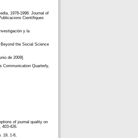
Media, 1978-1998. Journal of
Publicacions Científiques
nvestigación y la
g Beyond the Social Science
junio de 2009].
ass Communication Quarterly,
tions of journal quality on
, 403-426.
. 19, 1-8,