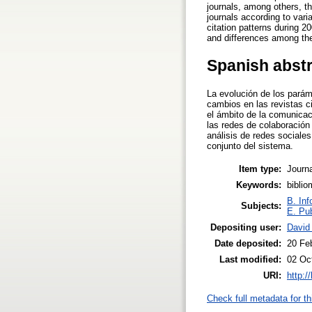
journals, among others, t
journals according to vari
citation patterns during 2
and differences among the 
Spanish abst
La evolución de los parám
cambios en las revistas ci
el ámbito de la comunicac
las redes de colaboración
análisis de redes sociales 
conjunto del sistema.
Item type:
Journa
Keywords:
biblio
B. Inf
Subjects:
E. Pub
Depositing user:
David
Date deposited:
20 Fe
Last modified:
02 Oc
URI:
http:/
Check full metadata for th