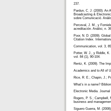
237.
Pardun, C. J. (2000). An 
Broadcasting & Electronic 
sobre Comunicació. Anàlis
Perceval, J. M., y Forniel
acreditación. Anàlisi, n. 
Poor, N. D. (2009). Glob
Citation Index. Internatio
Communication, vol. 3, 853
Potter, W. J., y Riddle, 
vol. 84 (1), 90-104.
Rentz, K. (2009). The Im
Academics and to All of U
Rice, R. E.; Chapin, J.; 
What’s in a name? Bibliom
Electronic Media. Journal
Rogers, P. S.; Campbell, N
business and management 
Siguero Guerra, M. (2008).