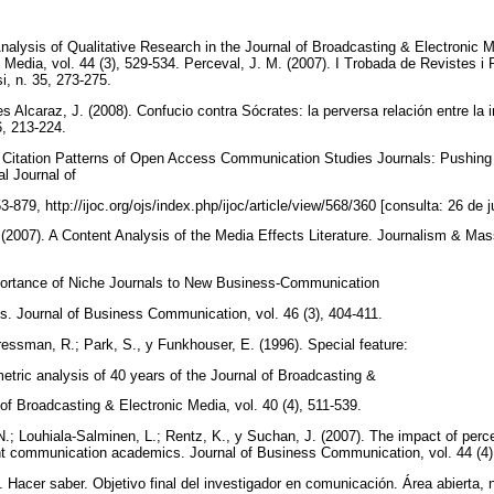
Analysis of Qualitative Research in the Journal of Broadcasting & Electronic 
Media, vol. 44 (3), 529-534. Perceval, J. M. (2007). I Trobada de Revistes i 
i, n. 35, 273-275.
es Alcaraz, J. (2008). Confucio contra Sócrates: la perversa relación entre la i
36, 213-224.
al Citation Patterns of Open Access Communication Studies Journals: Pushin
nal Journal of
-879, http://ijoc.org/ojs/index.php/ijoc/article/view/568/360 [consulta: 26 de 
K. (2007). A Content Analysis of the Media Effects Literature. Journalism & M
portance of Niche Journals to New Business-Communication
s. Journal of Business Communication, vol. 46 (3), 404-411.
Pressman, R.; Park, S., y Funkhouser, E. (1996). Special feature:
etric analysis of 40 years of the Journal of Broadcasting &
 of Broadcasting & Electronic Media, vol. 40 (4), 511-539.
.; Louhiala-Salminen, L.; Rentz, K., y Suchan, J. (2007). The impact of percep
communication academics. Journal of Business Communication, vol. 44 (4)
 Hacer saber. Objetivo final del investigador en comunicación. Área abierta, n