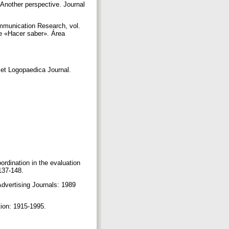
 Another perspective. Journal
mmunication Research, vol.
de «Hacer saber». Área
 et Logopaedica Journal.
rdination in the evaluation
 137-148.
Advertising Journals: 1989
tion: 1915-1995.