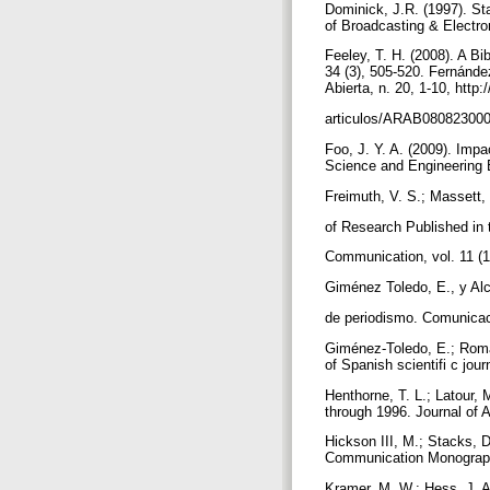
Dominick, J.R. (1997). Sta
of Broadcasting & Electro
Feeley, T. H. (2008). A 
34 (3), 505-520. Fernánde
Abierta, n. 20, 1-10, htt
articulos/ARAB080823000
Foo, J. Y. A. (2009). Imp
Science and Engineering E
Freimuth, V. S.; Massett, 
of Research Published in 
Communication, vol. 11 (1
Giménez Toledo, E., y Alc
de periodismo. Comunicaci
Giménez-Toledo, E.; Román
of Spanish scientifi c jou
Henthorne, T. L.; Latour, 
through 1996. Journal of A
Hickson III, M.; Stacks, 
Communication Monographs
Kramer, M. W.; Hess, J. A