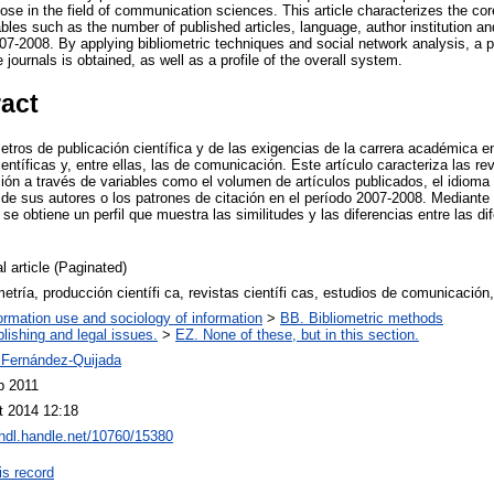
hose in the field of communication sciences. This article characterizes the 
ables such as the number of published articles, language, author institution a
007-2008. By applying bibliometric techniques and social network analysis, a pr
journals is obtained, as well as a profile of the overall system.
ract
etros de publicación científica y de las exigencias de la carrera académica
entíficas y, entre ellas, las de comunicación. Este artículo caracteriza las r
ión a través de variables como el volumen de artículos publicados, el idioma
 de sus autores o los patrones de citación en el período 2007-2008. Mediante 
se obtiene un perfil que muestra las similitudes y las diferencias entre las dife
l article (Paginated)
metría, producción científi ca, revistas científi cas, estudios de comunicación
ormation use and sociology of information
>
BB. Bibliometric methods
lishing and legal issues.
>
EZ. None of these, but in this section.
 Fernández-Quijada
b 2011
t 2014 12:18
/hdl.handle.net/10760/15380
is record