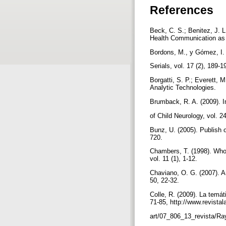
References
Beck, C. S.; Benitez, J. 
Health Communication as C
Bordons, M., y Gómez, I. 
Serials, vol. 17 (2), 189-
Borgatti, S. P.; Everett,
Analytic Technologies.
Brumback, R. A. (2009). 
of Child Neurology, vol. 2
Bunz, U. (2005). Publish 
720.
Chambers, T. (1998). Who
vol. 11 (1), 1-12.
Chaviano, O. G. (2007). A
50, 22-32.
Colle, R. (2009). La temá
71-85, http://www.revistal
art/07_806_13_revista/Ra