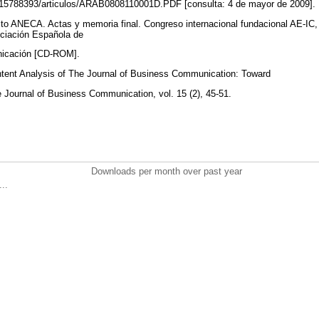
nf/15788393/articulos/ARAB0808110001D.PDF [consulta: 4 de mayor de 2009].
ecto ANECA. Actas y memoria final. Congreso internacional fundacional AE-IC,
ciación Española de
unicación [CD-ROM].
ontent Analysis of The Journal of Business Communication: Toward
 Journal of Business Communication, vol. 15 (2), 45-51.
Downloads per month over past year
..