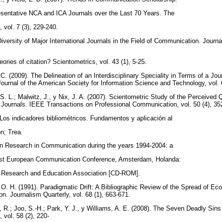
esentative NCA and ICA Journals over the Last 70 Years. The
 vol. 7 (3), 229-240.
Diversity of Major International Journals in the Field of Communication. Journ
eories of citation? Scientometrics, vol. 43 (1), 5-25.
 C. (2009). The Delineation of an Interdisciplinary Speciality in Terms of a Jo
urnal of the American Society for Information Science and Technology, vol. 
. L.; Malwitz, J., y Nix, J. A. (2007). Scientometric Study of the Perceived 
Journals. IEEE Transactions on Professional Communication, vol. 50 (4), 3
 Los indicadores bibliométricos. Fundamentos y aplicación al
ón; Trea.
an Research in Communication during the years 1994-2004: a
irst European Communication Conference, Amsterdam, Holanda:
Research and Education Association [CD-ROM].
, O. H. (1991). Paradigmatic Drift: A Bibliographic Review of the Spread of Ec
n. Journalism Quarterly, vol. 68 (1), 663-671.
R.; Joo, S.-H.; Park, Y. J., y Williams, A. E. (2008). The Seven Deadly Si
 vol. 58 (2), 220-