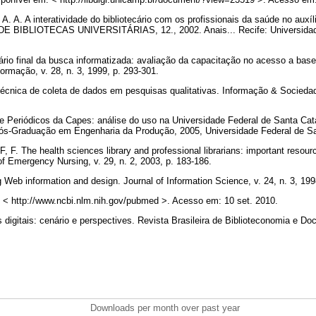
 A. A interatividade do bibliotecário com os profissionais da saúde no auxílio
BIBLIOTECAS UNIVERSITÁRIAS, 12., 2002. Anais... Recife: Universidad
io final da busca informatizada: avaliação da capacitação no acesso a base
ormação, v. 28, n. 3, 1999, p. 293-301.
técnica de coleta de dados em pesquisas qualitativas. Informação & Sociedade
e Periódicos da Capes: análise do uso na Universidade Federal de Santa Cata
ós-Graduação em Engenharia da Produção, 2005, Universidade Federal de Sa
. The health sciences library and professional librarians: important resour
f Emergency Nursing, v. 29, n. 2, 2003, p. 183-186.
b information and design. Journal of Information Science, v. 24, n. 3, 199
< http://www.ncbi.nlm.nih.gov/pubmed >. Acesso em: 10 set. 2010.
igitais: cenário e perspectives. Revista Brasileira de Biblioteconomia e Doc
Downloads per month over past year