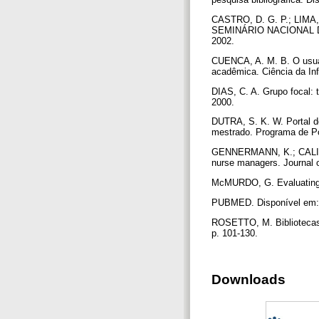
CASTRO, D. G. P.; LIMA, A.
SEMINÁRIO NACIONAL DE 
2002.
CUENCA, A. M. B. O usuár
acadêmica. Ciência da Inf
DIAS, C. A. Grupo focal: 
2000.
DUTRA, S. K. W. Portal d
mestrado. Programa de P
GENNERMANN, K.; CALIF, F
nurse managers. Journal o
McMURDO, G. Evaluating We
PUBMED. Disponível em: 
ROSETTO, M. Bibliotecas d
p. 101-130.
Downloads