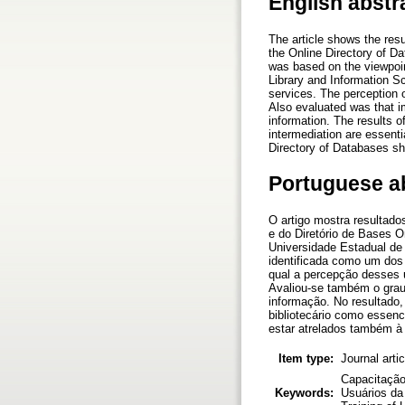
English abstr
The article shows the resu
the Online Directory of D
was based on the viewpoi
Library and Information Sc
services. The perception 
Also evaluated was that i
information. The results o
intermediation are essenti
Directory of Databases sh
Portuguese a
O artigo mostra resultado
e do Diretório de Bases O
Universidade Estadual de 
identificada como um dos 
qual a percepção desses 
Avaliou-se também o grau 
informação. No resultado,
bibliotecário como essenc
estar atrelados também à 
Item type:
Journal arti
Capacitação
Keywords:
Usuários da