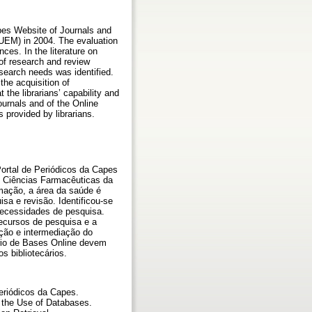
apes Website of Journals and
 (UEM) in 2004. The evaluation
es. In the literature on
 of research and review
esearch needs was identified.
the acquisition of
 the librarians’ capability and
ournals and of the Online
 provided by librarians.
Portal de Periódicos da Capes
em Ciências Farmacêuticas da
rmação, a área da saúde é
sa e revisão. Identificou-se
necessidades de pesquisa.
recursos de pesquisa e a
ação e intermediação do
tório de Bases Online devem
s bibliotecários.
eriódicos da Capes.
 the Use of Databases.