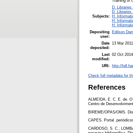
Training of 
D. Libraries
D. Libraries
Subjects:
H. Informati
H. Informati
H. Informati
Depositing
Edilson Da
user:
Date
13 Mar 2011
deposited:
Last
02 Oct 2014
modified:
URI:
http://hdl.h
Check full metadata for th
References
ALMEIDA, E. C. E. de. O 
Centro de Desenvolviment
BIREME/OPAS/OMS. Dispon
CAPES. Portal .periódico
CARDOSO, S. C.; LOMBARD
pesquisa bibliográfica. D