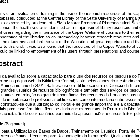
act
lts of an evaluation of training in the use of the research resources of the C
atabases, conducted at the Central Library of the State University of Maringá
nts expressed by students of UEM´s Master Program of Pharmaceutical Scienc
ience, the health sector is identified as a major user of library resources and
of users regarding the importance of the Capes Website of Journals to their r
mportance of the librarian as an intermediary between research resources and 
f the study revealed that the use of the Website is of great importance and that
al to this end. It was also found that the resources of the Capes Website of J
ould be linked to empowerment of its users through presentations and courses
bstract
s da avaliação sobre a capacitação para o uso dos recursos de pesquisa do 
nline na página web da Biblioteca Central, visto pelos alunos do mestrado 
Maringá no ano de 2004. Na literatura em Biblioteconomia e Ciência da Info
grandes usuários de recursos bibliográficos e também dos serviços de pesqui
usuários em relação ao grau de importância dos recursos do Portal às suas 
de importância do profissional bibliotecário como intermediário entre esses 
 constatou-se que a utilização do Portal é de grande importância e a capacit
iais para esse fim. Identificou-se ainda que os recursos do Portal e do Dire
capacitação de seus usuários por meio de apresentações e cursos feitos pelo
cle (Paginated)
 para a Utilização de Bases de Dados. Treinamento de Usuários. Portal de P
 Área de Saúde. Recursos para Recuperação da Informação; Qualification for