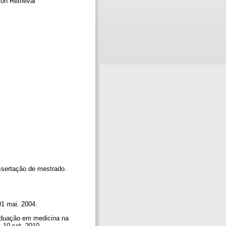
on Retrieval
ssertação de mestrado.
01 mai. 2004.
duação em medicina na
: 10 set. 2010.