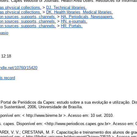
Users. Capes Website of Journals. Health Area Users. Resources for Informati
 as physical collections.
>
DJ. Technical libraries.
 as physical collections.
>
DK. Health libraries, Medical libraries.
on sources, supports, channels.
>
HA. Periodicals, Newspapers.
on sources, supports, channels.
>
HN. e-journals.
on sources, supports, channels.
>
HR. Portals.
masio
 12:18
andle.net/10760/15420
is record
Portal de Periódicos da Capes: estudo sobre a sua evolução e utilização. Di
o Sustentável, 2006, Universidade de Brasília.
ível em: < http://www.bireme.br >. Acesso em: 10 set. 2010.
s. capes. Disponível em: <http://www.periodicos.capes.gov.br>. Acesso em: 
I, V. V.; CRESTANA, M. F. Capacitação e treinamento dos alunos de gra
isponível em: < http://libdigi.unicamp.br/document/?view=23519 >. Acesso em