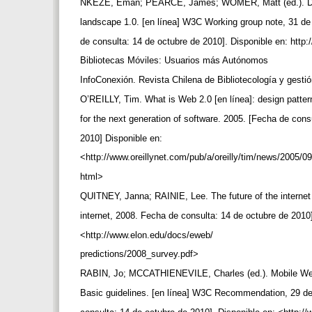
NKEZE, Eman; PEARCE, James; WOMER, Matt (ed.). De
landscape 1.0. [en línea] W3C Working group note, 31 d
de consulta: 14 de octubre de 2010]. Disponible en: htt
Bibliotecas Móviles: Usuarios más Autónomos
InfoConexión. Revista Chilena de Bibliotecología y gest
O’REILLY, Tim. What is Web 2.0 [en línea]: design patt
for the next generation of software. 2005. [Fecha de con
2010] Disponible en:
<http://www.oreillynet.com/pub/a/oreilly/tim/news/2005/
html>
QUITNEY, Janna; RAINIE, Lee. The future of the internet 
internet, 2008. Fecha de consulta: 14 de octubre de 2010
<http://www.elon.edu/docs/eweb/
predictions/2008_survey.pdf>
RABIN, Jo; MCCATHIENEVILE, Charles (ed.). Mobile Web
Basic guidelines. [en línea] W3C Recommendation, 29 de