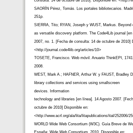
consulta: 14 de octubre de 2010]. Disponible en: <htt
SAORÍN Pérez, Tomás. Los portales bibliotecarios. Madri
251p.
SIERRA, Tito; RYAN, Joseph y WUST, Markus. Beyond op
as versatile discovery platform. The Code4Lib journal [en
2007, no. 1. [Fecha de consulta: 14 de octubre de 2010] 
<http://journal.code4lib.org/articles/10>
TOSETE, Francisco. Web móvil. Anuario ThinkEPI, 174
2008.
WEST, Mark A.; HAFNER, Arthur W. y FAUST, Bradley D
library collections and services using smallscreen
devices. Information
technology and libraries [en línea]. 14 Agosto 2007. [Fe
octubre de 2010] Disponible en:
<http://www.acrl.org/ala/lita/litapublications/ital/252006/
WORLD Wide Web Consortium (W3C). Guía Breve de Web 
España: Wide Web Consortium, 2010. Disponible en: