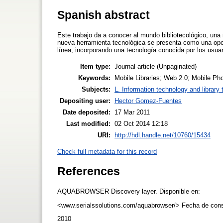
Spanish abstract
Este trabajo da a conocer al mundo bibliotecológico, una
nueva herramienta tecnológica se presenta como una oport
línea, incorporando una tecnología conocida por los usua
Item type:
Journal article (Unpaginated)
Keywords:
Mobile Libraries; Web 2.0; Mobile Ph
Subjects:
L. Information technology and library
Depositing user:
Hector Gomez-Fuentes
Date deposited:
17 Mar 2011
Last modified:
02 Oct 2014 12:18
URI:
http://hdl.handle.net/10760/15434
Check full metadata for this record
References
AQUABROWSER Discovery layer. Disponible en:
<www.serialssolutions.com/aquabrowser/> Fecha de cons
2010