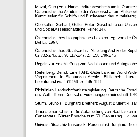
Mazal, Otto (Hg.): Handschriftenbeschreibung in Österre
Österreichische Akademie der Wissenschaften, Philosophi
Kommission für Schrift- und Buchwesen des Mittelalters; 
Oberkofler, Gerhard; Goller, Peter: Geschichte der Univer
und Sozialwissenschaftliche Reihe; 14).
Österreichisches biographisches Lexikon. Hg. von der Ös
Βöhlau 1957.
Österreichisches Staatsarchiv, Abteilung Archiv der Repu
62.732-2/46, Zl. 90.117-2/47, Zl. 150.148-2/46
Regeln zur Erschließung von Nachlässen und Autographen
Reifenberg, Bernd: Eine HANS-Datenbank im World Wide
Vorpommern. In: Sichtungen. Archiv – Bibliothek – Litera
Literaturarchivs 1 (1998), S. 186–188.
Richtlinien Handschriftenkatalogisierung. Deutsche Fors
erw. Aufl., Bonn: Deutsche Forschungsgemeinschaft 199
Sturm, Bruno (= Burghard Breitner): August Brunetti-Pis
Traunsteiner, Christa: Die Aufarbeitung von Nachlässen i
Conservata. Günter Brosche zum 60. Geburtstag. Hg. von
Universitätsarchiv Innsbruck: Personalakt Burghard Brei