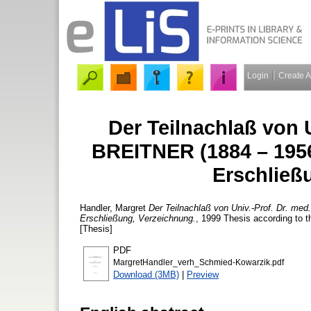
Login
Create 
Der Teilnachlaß von 
BREITNER (1884 – 1956
Erschließ
Handler, Margret
Der Teilnachlaß von Univ.-Prof. Dr. me
Erschließung, Verzeichnung.
, 1999 Thesis according to th
[Thesis]
PDF
MargretHandler_verh_Schmied-Kowarzik.pdf
Download (3MB)
|
Preview