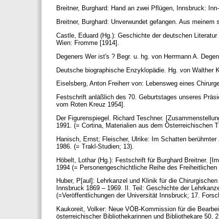
Breitner, Burghard: Hand an zwei Pflügen, Innsbruck: Inn
Breitner, Burghard: Unverwundet gefangen. Aus meinem s
Castle, Eduard (Hg.): Geschichte der deutschen Literatur 
Wien: Fromme [1914].
Degeners Wer ist's ? Begr. u. hg. von Herrmann A. Degen
Deutsche biographische Enzyklopädie. Hg. von Walther K
Eiselsberg, Anton Freiherr von: Lebensweg eines Chirurge
Festschrift anläßlich des 70. Geburtstages unseres Präsi
vom Roten Kreuz 1954].
Der Figurenspiegel. Richard Teschner. [Zusammenstellun
1991. (= Cortina, Materialien aus dem Österreichischen
Hanisch, Ernst; Fleischer, Ulrike: Im Schatten berühmter
1986. (= Trakl-Studien; 13).
Höbelt, Lothar (Hg.): Festschrift für Burghard Breitner. 
1994 (= Personengeschichtliche Reihe des Freiheitlichen
Huber, P[aul]: Lehrkanzel und Klinik für die Chirurgische
Innsbruck 1869 – 1969. II. Teil: Geschichte der Lehrkanzel
(=Veröffentlichungen der Universität Innsbruck; 17. Fors
Kaukoreit, Volker: Neue VÖB-Kommission für die Bearbeit
österreichischer Bibliothekarinnen und Bibliothekare 50, 2