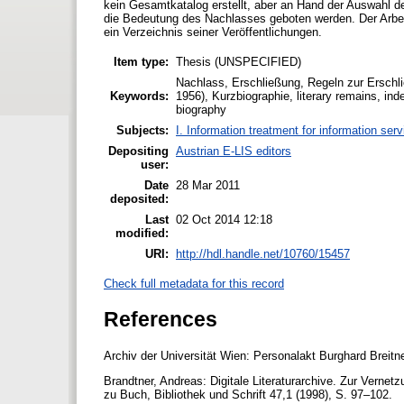
kein Gesamtkatalog erstellt, aber an Hand der Auswahl de
die Bedeutung des Nachlasses geboten werden. Der Arbeit
ein Verzeichnis seiner Veröffentlichungen.
Item type:
Thesis (UNSPECIFIED)
Nachlass, Erschließung, Regeln zur Erschl
Keywords:
1956), Kurzbiographie, literary remains, in
biography
Subjects:
I. Information treatment for information ser
Depositing
Austrian E-LIS editors
user:
Date
28 Mar 2011
deposited:
Last
02 Oct 2014 12:18
modified:
URI:
http://hdl.handle.net/10760/15457
Check full metadata for this record
References
Archiv der Universität Wien: Personalakt Burghard Breitn
Brandtner, Andreas: Digitale Literaturarchive. Zur Vernet
zu Buch, Bibliothek und Schrift 47,1 (1998), S. 97–102.