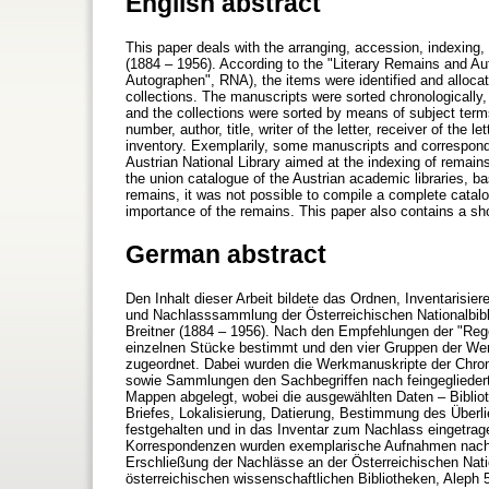
English abstract
This paper deals with the arranging, accession, indexing, a
(1884 – 1956). According to the "Literary Remains and 
Autographen", RNA), the items were identified and alloc
collections. The manuscripts were sorted chronologically
and the collections were sorted by means of subject terms
number, author, title, writer of the letter, receiver of the l
inventory. Exemplarily, some manuscripts and correspond
Austrian National Library aimed at the indexing of remai
the union catalogue of the Austrian academic libraries, ba
remains, it was not possible to compile a complete catal
importance of the remains. This paper also contains a shor
German abstract
Den Inhalt dieser Arbeit bildete das Ordnen, Inventarisie
und Nachlasssammlung der Österreichischen Nationalbibli
Breitner (1884 – 1956). Nach den Empfehlungen der "Re
einzelnen Stücke bestimmt und den vier Gruppen der 
zugeordnet. Dabei wurden die Werkmanuskripte der Chro
sowie Sammlungen den Sachbegriffen nach feingegliedert
Mappen abgelegt, wobei die ausgewählten Daten – Bibliot
Briefes, Lokalisierung, Datierung, Bestimmung des Überl
festgehalten und in das Inventar zum Nachlass eingetr
Korrespondenzen wurden exemplarische Aufnahmen nach d
Erschließung der Nachlässe an der Österreichischen Natio
österreichischen wissenschaftlichen Bibliotheken, Alep